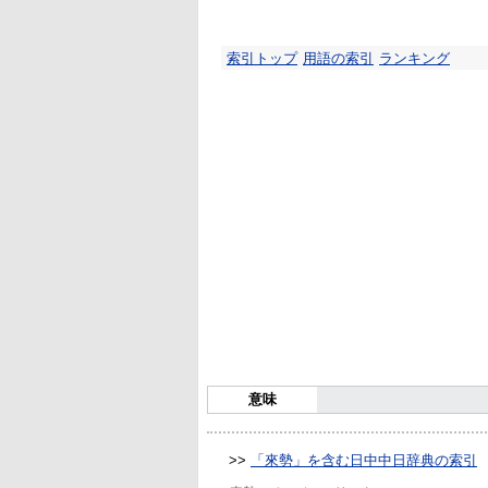
索引トップ
用語の索引
ランキング
意味
>>
「來勢」を含む日中中日辞典の索引