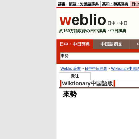
辞書
類語・対義語辞典
英和・和英辞典
日中
日中・中日
約160万語収録の日中辞典・中日辞典
日中・中日辞典
中国語例文
Weblio 辞書
>
日中中日辞典
>
Wiktionary中国
意味
Wiktionary中国語版
來勢