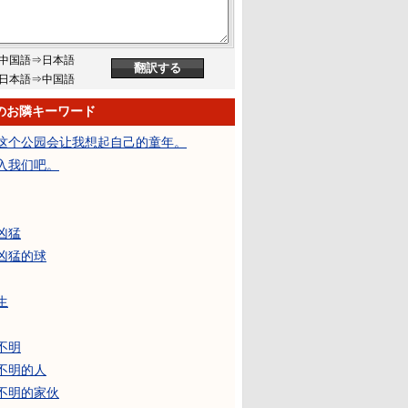
中国語⇒日本語
日本語⇒中国語
のお隣キーワード
这个公园会让我想起自己的童年。
入我们吧。
凶猛
凶猛的球
生
不明
不明的人
不明的家伙