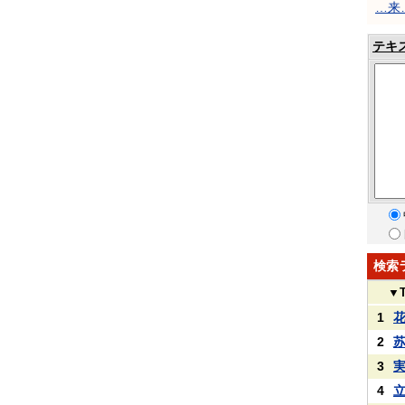
…来
テキ
検索
▼
1
2
3
4