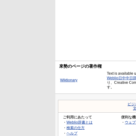
來勢のページの著作権
Text is available
Weblio日中中日
Wiktionary
り、Creative C
す。
ビジ
ご利用にあたって
便利な機
・
Weblio辞書とは
・
ウェブ
・
検索の仕方
・
ヘルプ