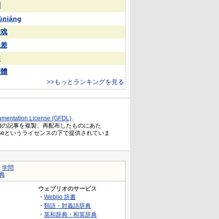
蒯
ūniáng
游戏
反差
装
整體
>>もっとランキングを見る
mentation License (GFDL)
.
)の記事を複製、再配布したものにあた
ation Licenseというライセンスの下で提供されていま
｜
学問
典
ウェブリオのサービス
・
Weblio 辞書
・
類語・対義語辞典
・
英和辞典・和英辞典