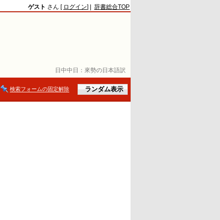
ゲスト
さん [
ログイン
] |
辞書総合TOP
日中中日：
來勢の日本語訳
検索フォームの固定解除