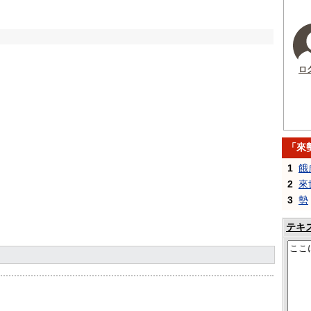
ロ
「來
1
餓
2
來
3
勢
テキ