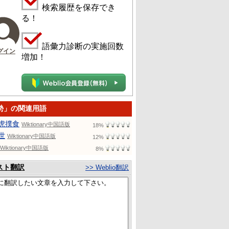
検索履歴を保存でき
る！
語彙力診断の実施回数
グイン
増加！
勢」の関連用語
虎撲食
Wiktionary中国語版
18%
世
Wiktionary中国語版
12%
Wiktionary中国語版
8%
スト翻訳
>> Weblio翻訳