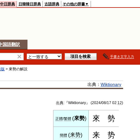
中日辞典
日韓韓日辞典
古語辞典
その他の辞書▼
中国語翻訳
手書き文字入力
語版
>
來勢
の解説
出典：
Wiktionary
出典
:『Wiktionary』 (2024/08/17 02:
12
)
來
勢
(
來勢
)
正體
/
繁體
来
势
(
来势
)
簡體