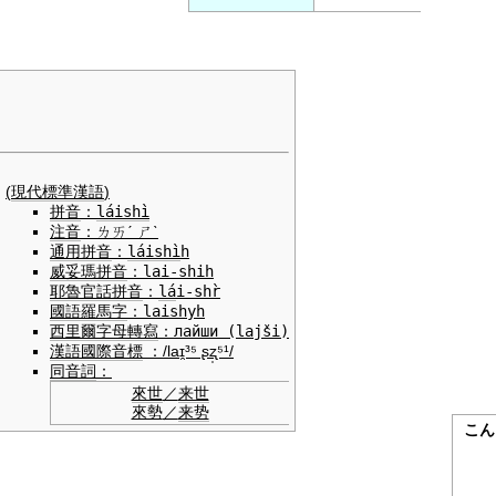
(
現代標準漢語
)
拼音
：
láishì
注音
：
ㄌㄞˊ ㄕˋ
通用拼音
：
láishì
h
威妥瑪拼音
：
lai-shih
耶魯
官話
拼音
：
lá
i-shr̀
國語羅馬字
：
laishyh
西里爾字母
轉寫
：
лайши
(lajši)
漢語
國際音標
：
/laɪ̯³⁵ ʂʐ̩⁵¹/
同音詞
：
來世
／
来世
來勢
／
来势
こん