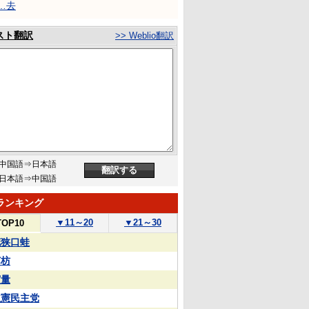
…去
スト翻訳
>> Weblio翻訳
中国語⇒日本語
日本語⇒中国語
ランキング
▼
11～20
▼
21～30
TOP10
花狭口蛙
苏枋
実量
立憲民主党