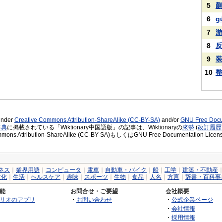
5
6
g
7
8
9
10
 under
Creative Commons Attribution-ShareAlike (CC-BY-SA)
and/or
GNU Free Docu
辞典
に掲載されている「Wiktionary中国語版」の記事は、Wiktionaryの
來勢
(
改訂履歴
ommons Attribution-ShareAlike (CC-BY-SA)もしくはGNU Free Document
ネス
｜
業界用語
｜
コンピュータ
｜
電車
｜
自動車・バイク
｜
船
｜
工学
｜
建築・不動産
文化
｜
生活
｜
ヘルスケア
｜
趣味
｜
スポーツ
｜
生物
｜
食品
｜
人名
｜
方言
｜
辞書・百科事
能
お問合せ・ご要望
会社概要
リオのアプリ
・
お問い合わせ
・
公式企業ページ
・
会社情報
・
採用情報