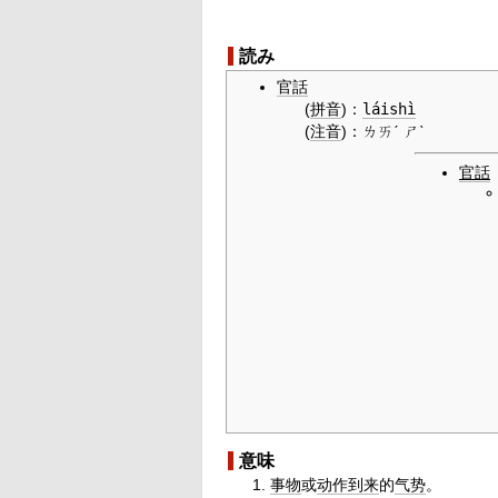
読み
官話
(
拼音
)
：
láishì
(
注音
)
：
ㄌㄞˊ ㄕˋ
官話
意味
事物
或
动作
到来
的
气势
。