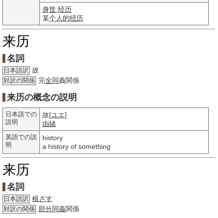
身世
,
经历
某
个人的
经历
来历
名詞
故
日本語訳
完
全同
義関係
対訳の関係
来历の概念の説明
日本語での
故[
ユエ
]
説明
由緒
英語での説
history
明
a history of something
来历
名詞
根ざす
日本語訳
部分
同義
関係
対訳の関係