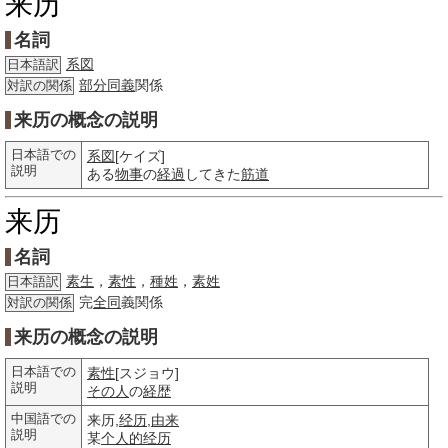
来历
名詞
系図
日本語訳
部分
同義
関係
対訳の関係
来历の概念の説明
日本語での
系図
[ケイズ]
説明
ある
物事
の
経過
してきた
筋道
来历
名詞
素生
，
素性
，
種姓
，
素姓
日本語訳
完
全同
義関係
対訳の関係
来历の概念の説明
日本語での
素性
[スジョウ]
説明
その人
の
経歴
中国語での
来历,
经历
,
由来
説明
某
个人的
经历