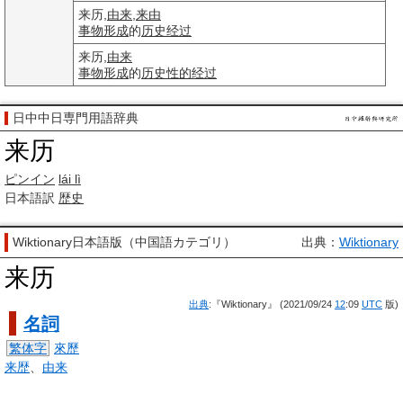
来历,
由来
,
来由
事物
形成
的
历史
经过
来历,
由来
事物
形成
的
历史
性的
经过
日中中日専門用語辞典
来历
ピンイン
lái lì
日本語訳
歴史
Wiktionary日本語版（中国語カテゴリ）
出典：
Wiktionary
来历
出典
:『Wiktionary』 (2021/09/24
12
:09
UTC
版)
名詞
繁体字
來歷
来歴
、
由来