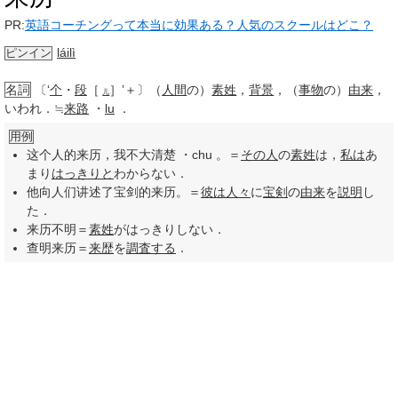
PR:
英語コーチングって本当に効果ある？人気のスクールはどこ？
láilì
ピンイン
名詞
〔‘
个
・
段
［
］’＋〕（
人間
の）
素姓
，
背景
，（
事物
の）
由来
，
儿
いわれ．≒
来路
・
lu
．
用例
这个人的来历，我不大清楚 ・chu 。＝
その人
の
素姓
は，
私は
あ
まり
はっきりと
わからない．
他向人们讲述了宝剑的来历。＝
彼は
人々
に
宝剣
の
由来
を
説明
し
た．
来历不明＝
素姓
がはっきりしない．
查明来历＝
来歴
を
調査する
．