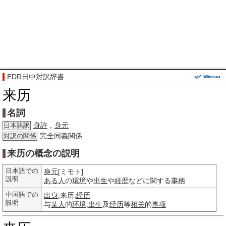
EDR日中対訳辞書
来历
名詞
身許
，
身元
日本語訳
完
全同
義関係
対訳の関係
来历の概念の説明
日本語での
身元
[ミモト]
説明
ある人
の
環境
や
出生
や
経歴
などに関する
事柄
中国語での
出身
,来历,
经历
説明
与
某人
的
环境
,
出生
及
经历
等
相关
的
事项