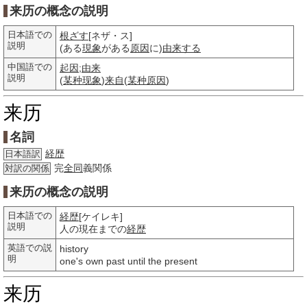
来历の概念の説明
日本語での
根ざす
[ネザ・ス]
説明
(ある
現象
がある
原因
に)
由来する
中国語での
起因
;
由来
説明
(
某种
现象
)
来自
(
某种
原因
)
来历
名詞
経歴
日本語訳
完
全同
義関係
対訳の関係
来历の概念の説明
日本語での
経歴
[ケイレキ]
説明
人の現在までの
経歴
英語での説
history
明
one's own past until the present
来历