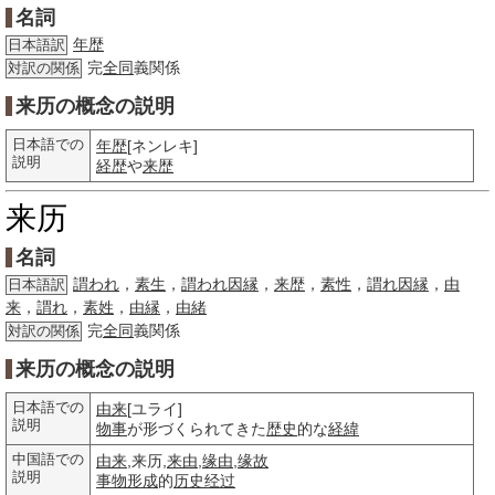
名詞
年歴
日本語訳
完
全同
義関係
対訳の関係
来历の概念の説明
日本語での
年歴
[ネンレキ]
説明
経歴
や
来歴
来历
名詞
謂われ
，
素生
，
謂われ因縁
，
来歴
，
素性
，
謂れ因縁
，
由
日本語訳
来
，
謂れ
，
素姓
，
由縁
，
由緒
完
全同
義関係
対訳の関係
来历の概念の説明
日本語での
由来
[ユライ]
説明
物事
が形づくられてきた
歴史
的な
経緯
中国語での
由来
,来历,
来由
,
缘由
,
缘故
説明
事物
形成
的
历史
经过