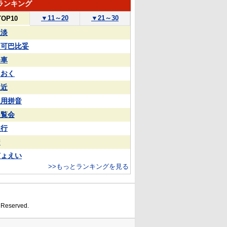
ランキング
▼
11～20
▼
21～30
TOP10
扯淡
司可巴比妥
公車
きおく
逼近
通用拼音
展覧会
银行
²
ぎょえい
>>もっとランキングを見る
s Reserved.