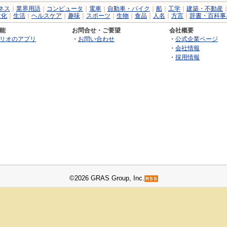
ネス
｜
業界用語
｜
コンピュータ
｜
電車
｜
自動車・バイク
｜
船
｜
工学
｜
建築・不動産
文化
｜
生活
｜
ヘルスケア
｜
趣味
｜
スポーツ
｜
生物
｜
食品
｜
人名
｜
方言
｜
辞書・百科事
能
お問合せ・ご要望
会社概要
リオのアプリ
・
お問い合わせ
・
公式企業ページ
・
会社情報
・
採用情報
©2026 GRAS Group, Inc.
RSS