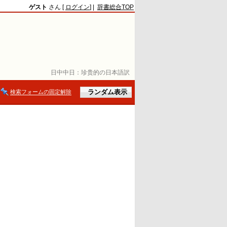
ゲスト
さん [
ログイン
] |
辞書総合TOP
日中中日：
珍贵的の日本語訳
検索フォームの固定解除