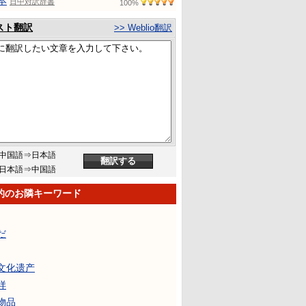
本
日中対訳辞書
100%
スト翻訳
>> Weblio翻訳
中国語⇒日本語
日本語⇒中国語
的のお隣キーワード
だ
文化遗产
样
物品