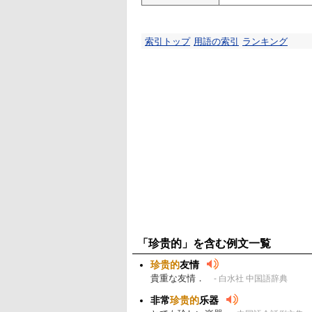
索引トップ
用語の索引
ランキング
「珍贵的」を含む例文一覧
珍贵的
友情
貴重な友情．
- 白水社 中国語辞典
非常
珍贵的
乐器