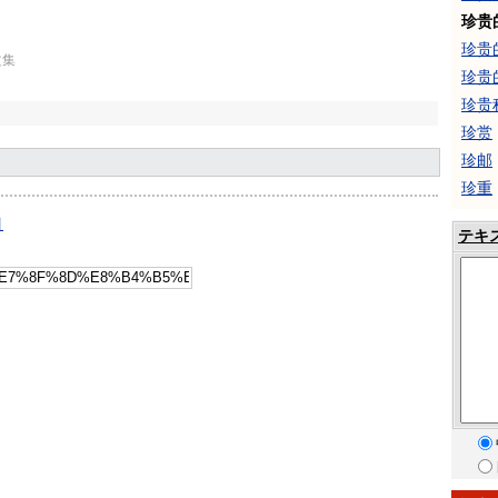
珍贵
珍贵
文集
珍贵
珍贵
珍赏
珍邮
珍重
引
テキ