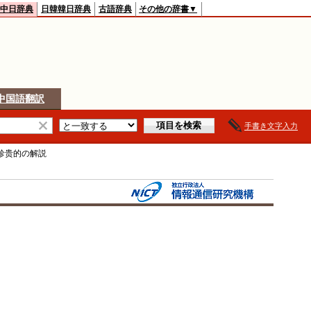
中日辞典
日韓韓日辞典
古語辞典
その他の辞書▼
中国語翻訳
手書き文字入力
珍贵的
の解説