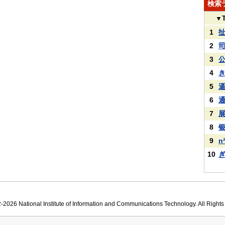
検索
▼
1
2
3
4
5
6
7
8
9
n
10
2026 National Institute of Information and Communications Technology. All Right