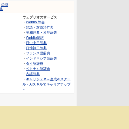
｜
学問
典
ウェブリオのサービス
・
Weblio 辞書
・
類語・対義語辞典
・
英和辞典・和英辞典
・
Weblio翻訳
・
日中中日辞典
・
日韓韓日辞典
・
フランス語辞典
・
インドネシア語辞典
・
タイ語辞典
・
ベトナム語辞典
・
古語辞典
・
キャリジェネ～生成AIスクー
ル・AIスキルでキャリアアップ
～