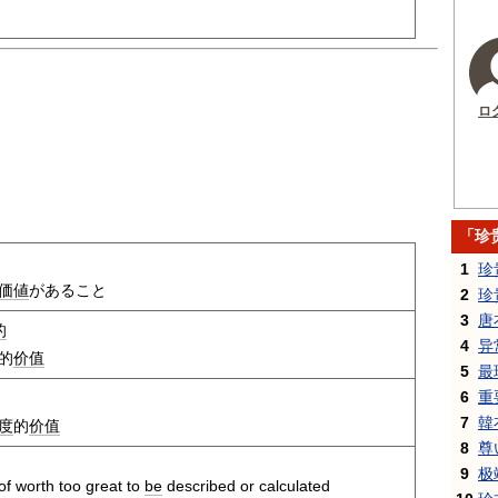
ロ
「珍
1
珍
価値
があること
2
珍
3
唐
的
4
异
的
价值
5
最
6
重
7
韓
度
的
价值
8
尊
9
极
 of worth too great to
be
described or calculated