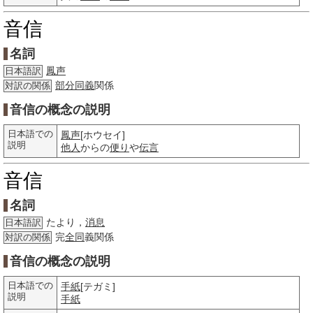
音信
名詞
鳳声
日本語訳
部分
同義
関係
対訳の関係
音信の概念の説明
日本語での
鳳声
[ホウセイ]
説明
他人
からの
便り
や
伝言
音信
名詞
たより，
消息
日本語訳
完
全同
義関係
対訳の関係
音信の概念の説明
日本語での
手紙
[テガミ]
説明
手紙