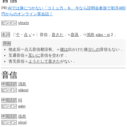
PR:
AIでは身につかない「コミュ力」を。今なら説明会参加で初月480
円からのオンライン英会話！
yīnxìn
ピンイン
名詞
〔‘
个
・
点
’＋〕音信，
音さた
．≒
音讯
．⇒
消息
xiāo・xi
2．
儿
用例
他走后一点儿音信都没有。＝
彼は
出かけた後
少しの
音信もない．
互通音信＝
互いに
音信を交わす．
杳无音信＝
ようとして
音さた
がない．
音信
消息
中国語訳
xiāoxi
ピンイン
问
中国語訳
wèn
ピンイン
信息
中国語訳
xìnxī
ピンイン