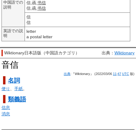
中国語での
信,函,
书信
説明
信,函,
书信
信
信
英語での説
letter
明
a postal letter
Wiktionary日本語版（中国語カテゴリ）
出典：
Wiktionary
音信
出典
:『Wiktionary』 (2022/03/06
11
:
47
UTC
版)
名詞
便り
、
手紙
。
類義語
信息
消息