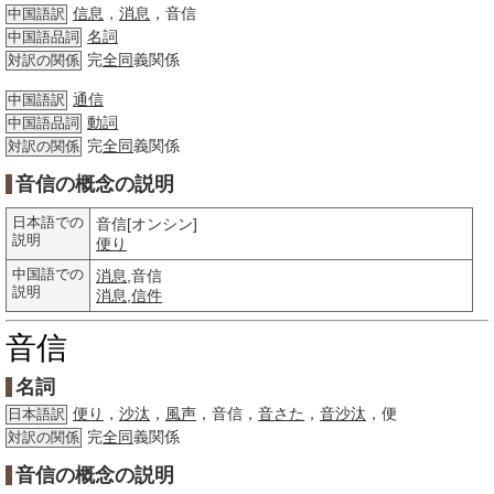
信息
，
消息
，音信
中国語訳
名詞
中国語品詞
完
全同
義関係
対訳の関係
通信
中国語訳
動詞
中国語品詞
完
全同
義関係
対訳の関係
音信の概念の説明
日本語での
音信[オンシン]
説明
便り
中国語での
消息
,音信
説明
消息
,
信件
音信
名詞
便り
，
沙汰
，
風声
，音信，
音さた
，
音沙汰
，便
日本語訳
完
全同
義関係
対訳の関係
音信の概念の説明