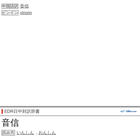
音信
中国語訳
yīnxìn
ピンイン
EDR日中対訳辞書
音信
いんしん
，
おんしん
読み方