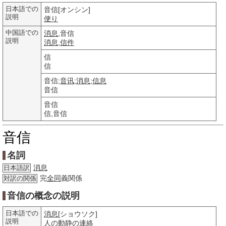
日本語での
音信[オンシン]
説明
便り
中国語での
消息
,音信
説明
消息
,
信件
信
信
音信;
音讯
;
消息
;
信息
音信
音信
信,音信
音信
名詞
消息
日本語訳
完
全同
義関係
対訳の関係
音信の概念の説明
日本語での
消息
[ショウソク]
説明
人の
動静
の
連絡