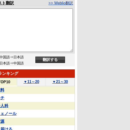
スト翻訳
>> Weblio翻訳
中国語⇒日本語
日本語⇒中国語
ランキング
▼
11～20
▼
21～30
TOP10
試料
ハチ
婦人科
フェノール
同源
見届ける