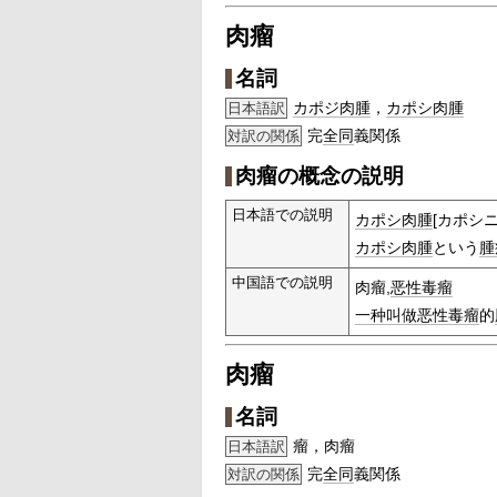
肉瘤
名詞
カポジ肉腫
，
カポシ肉腫
日本語訳
完
全同
義関係
対訳の関係
肉瘤の概念の説明
日本語での説明
カポシ肉腫
[カポシ
カポシ肉腫
という
腫
中国語での説明
肉瘤,
恶性毒瘤
一种
叫做
恶性毒瘤
的
肉瘤
名詞
瘤，肉瘤
日本語訳
完
全同
義関係
対訳の関係