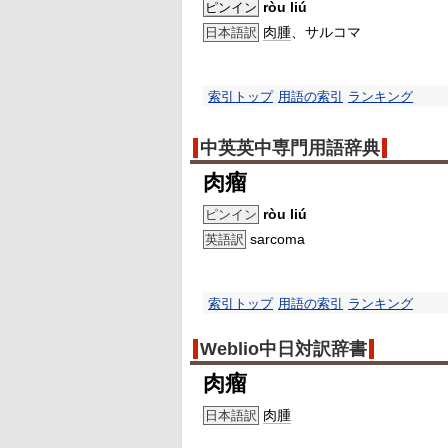
ròu liú
ピンイン
肉腫
、サルコマ
日本語訳
索引トップ
用語の索引
ランキング
中英英中専門用語辞典
肉瘤
ròu liú
ピンイン
sarcoma
英語訳
索引トップ
用語の索引
ランキング
Weblio中日対訳辞書
肉瘤
肉腫
日本語訳