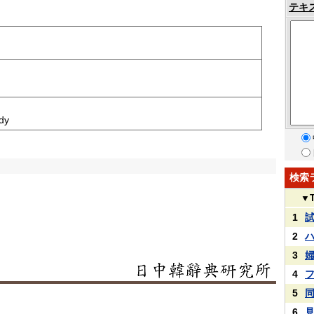
テキ
ody
検索
▼
1
2
3
4
5
6