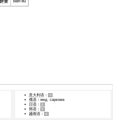
拼音
bah-liû
意大利语
：[[]]
俄语
：мед. саркома
日语
：[[]]
韩语
：[[]]
越南语
：[[]]