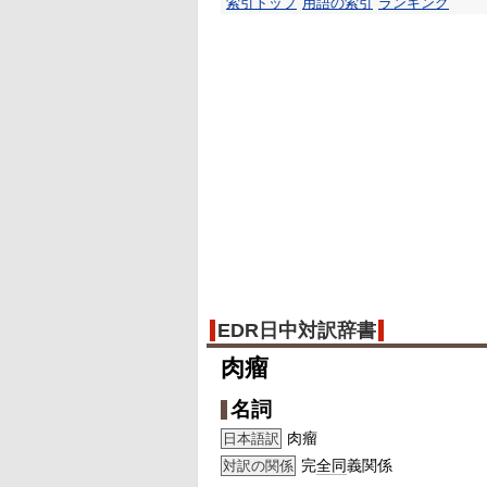
索引トップ
用語の索引
ランキング
EDR日中対訳辞書
肉瘤
名詞
肉瘤
日本語訳
完
全同
義関係
対訳の関係