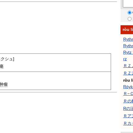
ròu
Ryth
Ryth
Rytz 
ニクシュ]
rz
ＲＺ
瘍
ＲＺ
ròu l
肿瘤
Röyk
Ｒ−
Ｒの
Rの
Ｒア
Ｒカ