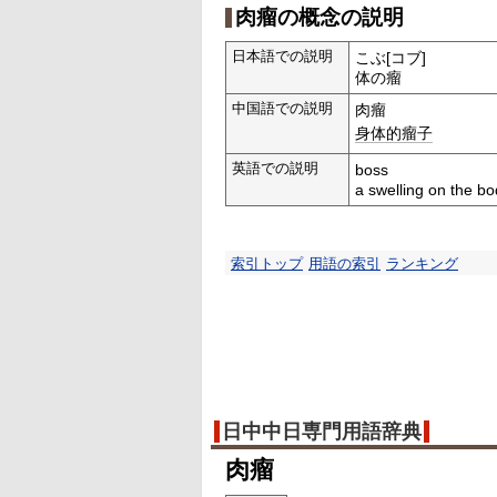
肉瘤の概念の説明
日本語での説明
こぶ[コブ]
体の瘤
中国語での説明
肉瘤
身体的
瘤子
英語での説明
boss
a swelling on the b
索引トップ
用語の索引
ランキング
日中中日専門用語辞典
肉瘤