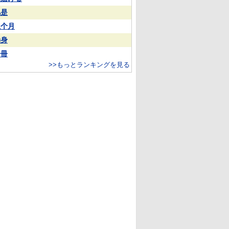
凡是
上个月
动身
一冊
>>もっとランキングを見る