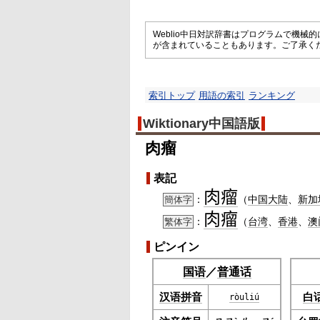
Weblio中日対訳辞書はプログラムで機
が含まれていることもあります。ご了承く
索引トップ
用語の索引
ランキング
Wiktionary中国語版
肉瘤
表記
肉
瘤
：
（
中国大陆
、
新加
簡体字
肉
瘤
：
（
台湾
、
香港
、
澳
繁体字
ピンイン
国语
／
普通话
汉语拼音
白
ròu
liú