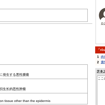
ロ
「rò
1
肉
2
囊
テキ
に
発生する
悪性腫瘍
织
生长
的
恶性肿瘤
on tissue other than the epidermis