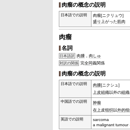
肉瘤の概念の説明
日本語での説明
肉瘤[ニクリュウ]
盛り
上がった
筋肉
肉瘤
名詞
肉腫
，
肉しゅ
日本語訳
完
全同
義関係
対訳の関係
肉瘤の概念の説明
日本語での説明
肉腫
[ニクシュ]
上皮組織
以外の
組織
中国語での説明
肿瘤
在上
皮
组织
以
外的
组
英語での説明
sarcoma
a malignant tumour 