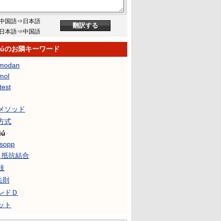
中国語⇒日本語
日本語⇒中国語
 liúのお隣キーワード
modan
mol
test
メソッド
方式
iú
sopp
Ｃ抵抗結合
枝
法則
ンドＤ
ット