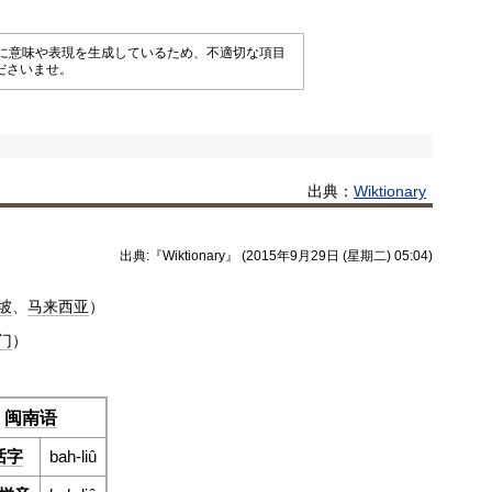
械的に意味や表現を生成しているため、不適切な項目
ださいませ。
出典：
Wiktionary
出典:『Wiktionary』 (2015年9月29日 (星期二) 05:04)
坡
、
马来西亚
）
门
）
闽南语
话字
bah-liû