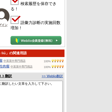
検索履歴を保存でき
る！
語彙力診断の実施回数
グイン
増加！
u liú」の関連用語
瘤
中英英中専門用語
100%
性肉瘤
中英英中専門用語
100%
スト翻訳
>> Weblio翻訳