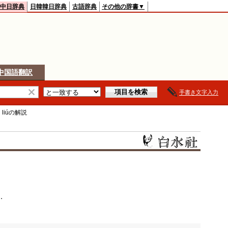
中日辞典
日韓韓日辞典
古語辞典
その他の辞書▼
中国語翻訳
手書き文字入力
 liú
の解説
．