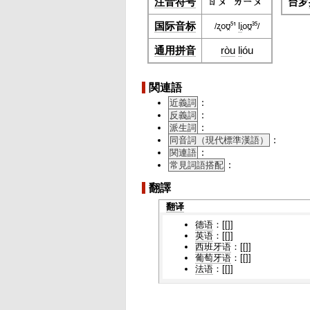
注音符号
ㄖㄡˋ
ㄌㄧㄡˊ
台罗
国际音标
ʐoʊ̯⁵¹
li
̯oʊ̯³⁵
/
/
通用拼音
ròu
li
óu
関連語
：
近義詞
：
反義詞
：
派生詞
：
同音詞（現代標準漢語）
：
関連語
：
常見詞語搭配
翻譯
翻译
德语
：[[]]
英语
：[[]]
西班牙语
：[[]]
葡萄牙语
：[[]]
法语
：[[]]