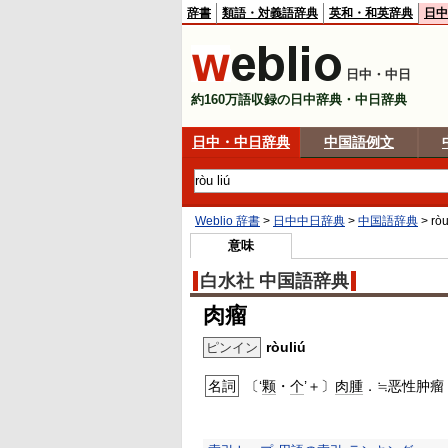
辞書
類語・対義語辞典
英和・和英辞典
日中
日中・中日
約160万語収録の日中辞典・中日辞典
日中・中日辞典
中国語例文
Weblio 辞書
>
日中中日辞典
>
中国語辞典
>
ròu
意味
白水社 中国語辞典
肉瘤
ròuliú
ピンイン
名詞
〔‘
颗
・
个
’＋〕
肉腫
．≒恶性肿瘤