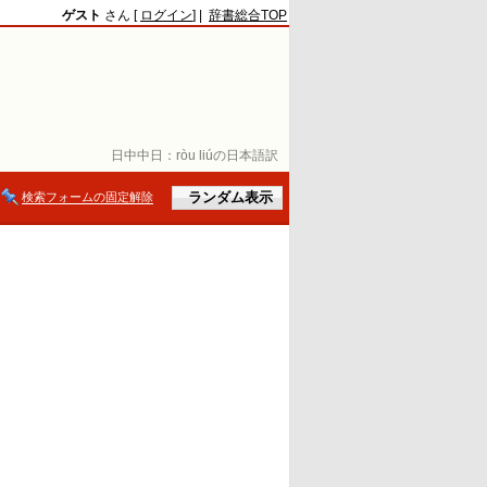
ゲスト
さん [
ログイン
] |
辞書総合TOP
日中中日：
ròu liúの日本語訳
検索フォームの固定解除