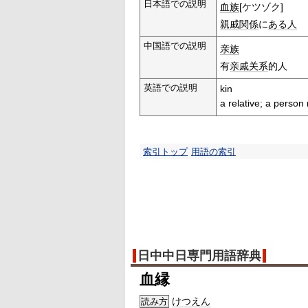
日本語での説明
血族
[ケツゾク]
親戚関係
に
ある人
中国語での説明
亲族
有
亲戚关系
的人
英語での説明
kin
a relative; a person
索引トップ
用語の索引
日中中日専門用語辞典
血縁
けつえん
読み方