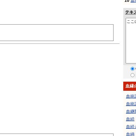
10
血
テキ
血縁
血統
血統
血継
血続
血続
血綿