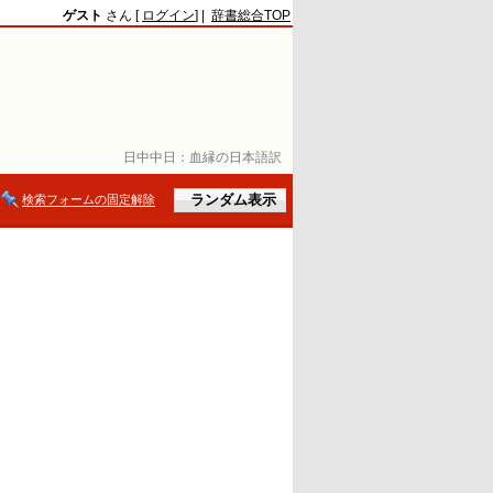
ゲスト
さん [
ログイン
] |
辞書総合TOP
日中中日：
血縁の日本語訳
検索フォームの固定解除