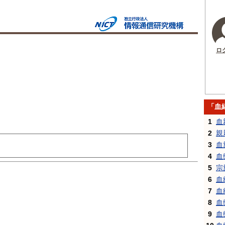
ロ
「血
1
血
2
親
3
血
4
血
5
宗
6
血
7
血
8
血
9
血