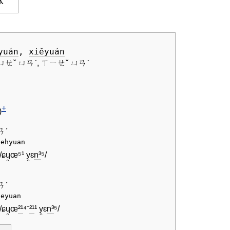
yuán
,
xiě
yuán
ㄩㄝˇ ㄩㄢˊ, ㄒㄧㄝˇ ㄩㄢˊ
+
)
ㄢˊ
uehyuan
/ɕɥ̯œ⁵¹ y̯ɛ
n³
⁵/
ㄢˊ
ueyuan
/ɕɥ̯œ
²¹
⁴⁻
²¹
¹ y̯ɛ
n³
⁵/