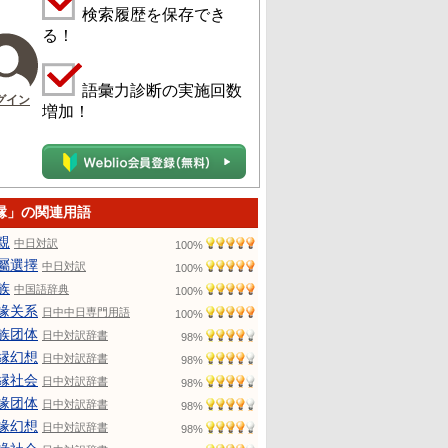
検索履歴を保存でき
る！
語彙力診断の実施回数
グイン
増加！
縁」の関連用語
親
中日対訳
100%
屬選擇
中日対訳
100%
族
中国語辞典
100%
缘关系
日中中日専門用語
100%
族团体
日中対訳辞書
98%
縁幻想
日中対訳辞書
98%
縁社会
日中対訳辞書
98%
缘团体
日中対訳辞書
98%
缘幻想
日中対訳辞書
98%