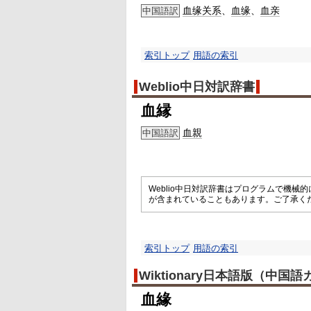
血缘关系
、
血缘
、
血亲
中国語訳
索引トップ
用語の索引
Weblio中日対訳辞書
血縁
血親
中国語訳
Weblio中日対訳辞書はプログラムで機
が含まれていることもあります。ご了承く
索引トップ
用語の索引
Wiktionary日本語版（中国
血緣