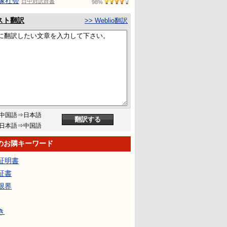
缘社会
日中対訳辞書
98%
スト翻訳
>> Weblio翻訳
中国語⇒日本語
日本語⇒中国語
のお隣キーワード
証明書
証書
限界
き