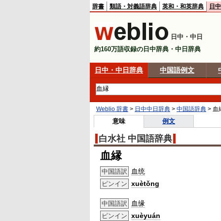
辞書
類語・対義語辞典
英和・和英辞典
日中
日中・中日
約160万語収録の日中辞典・中日辞典
日中・中日辞典
中国語例文
Weblio 辞書
>
日中中日辞典
>
中国語辞典
>
血
意味
例文
白水社 中国語辞典
血縁
血统
中国語訳
xuètǒng
ピンイン
血缘
中国語訳
xuèyuán
ピンイン