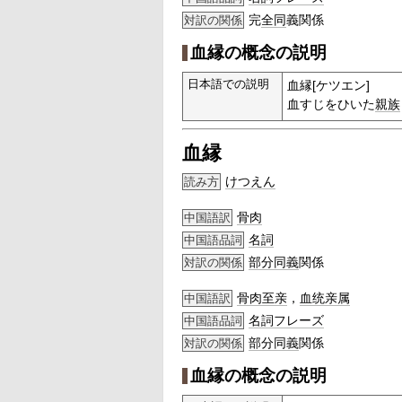
完
全同
義関係
対訳の関係
血縁の概念の説明
日本語での説明
血縁[ケツエン]
血すじをひいた
親族
血縁
けつえん
読み方
骨肉
中国語訳
名詞
中国語品詞
部分
同義
関係
対訳の関係
骨肉至亲
，
血统亲属
中国語訳
名詞
フレーズ
中国語品詞
部分
同義
関係
対訳の関係
血縁の概念の説明