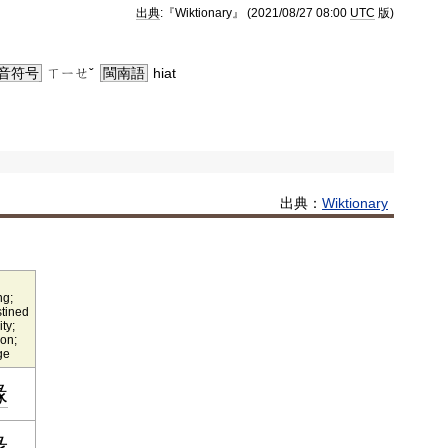
出典
:『Wiktionary』 (2021/08/27 08:00
UTC
版)
音符号
ㄒㄧㄝˇ
閩南語
hiat
出典：
Wiktionary
ng;
tined
ity;
on;
ge
緣
缘