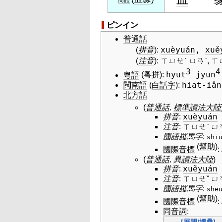
簡體
ピンイン
普通話
xuèyuán
,
xuě
(
拼音
)
:
(
注音
)
:
ㄒㄩㄝˋ ㄩㄢˊ, ㄒ
3
4
hyut
jyun
粵語
(粵拼)
:
hiat-iân
閩南語
(
白話字
)
:
北方話
(
普通話
,
標準
讀法
大陸
xuèyuán
拼音
:
注音
:
ㄒㄩㄝˋ ㄩ
國語羅馬字
:
shi
(
幫助
)
國際音標
:
(
普通話
, 異
讀法
大陸
)
xuěyuán
拼音
:
注音
:
ㄒㄩㄝˇ ㄩ
國語羅馬字
:
she
(
幫助
)
國際音標
:
同音詞
: