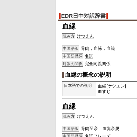
EDR日中対訳辞書
血縁
けつえん
読み方
骨肉
，
血缘
，
血统
中国語訳
名詞
中国語品詞
完
全同
義関係
対訳の関係
血縁の概念の説明
日本語での説明
血縁[ケツエン]
血すじ
血縁
けつえん
読み方
骨肉至亲
，
血统亲属
中国語訳
名詞
フレーズ
中国語品詞