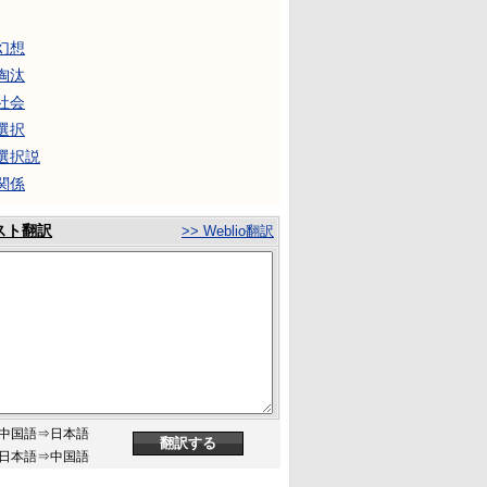
幻想
淘汰
社会
選択
選択説
関係
スト翻訳
>> Weblio翻訳
中国語⇒日本語
日本語⇒中国語