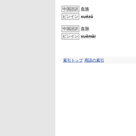
血族
中国語訳
xuèzú
ピンイン
血脉
中国語訳
xuèmài
ピンイン
索引トップ
用語の索引