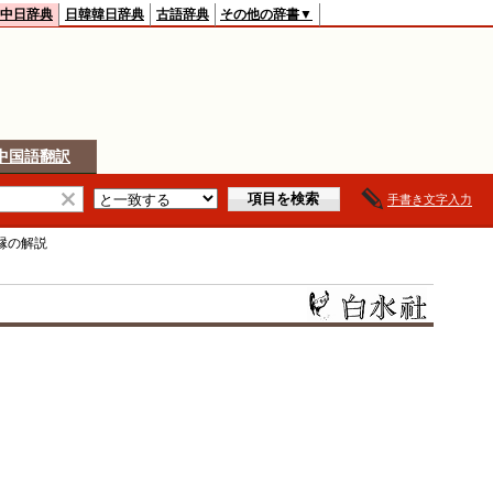
中日辞典
日韓韓日辞典
古語辞典
その他の辞書▼
中国語翻訳
手書き文字入力
縁
の解説