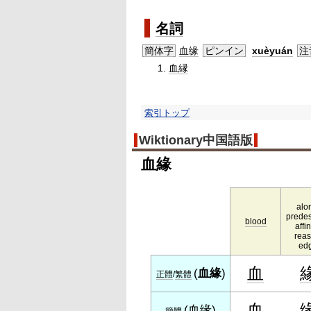
名詞
簡体字
血缘
ピンイン
xuèyuán
注
血縁
索引トップ
Wiktionary中国語版
血緣
alo
predes
blood
affin
reas
ed
血
(
血緣
)
正體
/
繁體
血
(
血缘
)