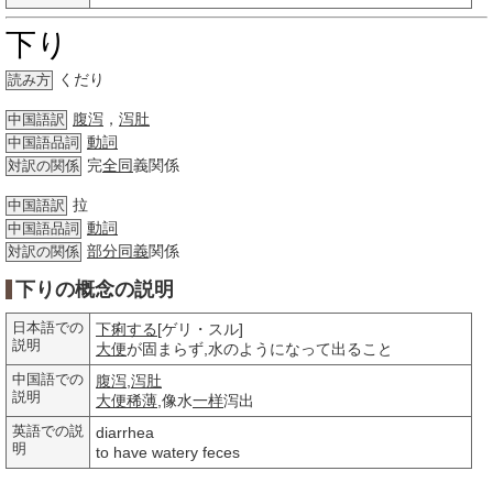
下り
くだり
読み方
腹泻
，
泻肚
中国語訳
動詞
中国語品詞
完
全同
義関係
対訳の関係
拉
中国語訳
動詞
中国語品詞
部分
同義
関係
対訳の関係
下りの概念の説明
日本語での
下痢する
[ゲリ・スル]
説明
大便
が固まらず,水のようになって出ること
中国語での
腹泻
,
泻肚
説明
大便
稀薄
,像水
一样
泻出
英語での説
diarrhea
明
to have watery feces