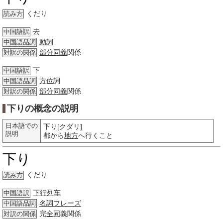
くだり
読み方
去
中国語訳
動詞
中国語品詞
部分
同義
関係
対訳の関係
下
中国語訳
方位
詞
中国語品詞
部分
同義
関係
対訳の関係
下りの概念の説明
日本語での
下り[クダリ]
説明
都から
地方
へ行くこと
下り
くだり
読み方
下行列车
中国語訳
名詞
フレーズ
中国語品詞
完
全同
義関係
対訳の関係