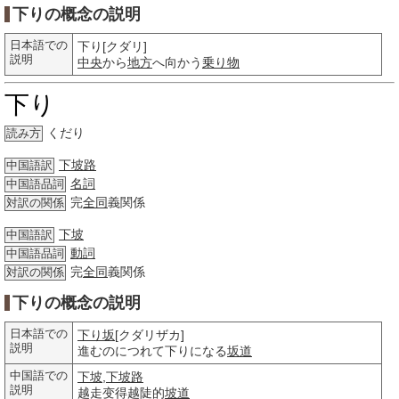
下りの概念の説明
日本語での
下り[クダリ]
説明
中央
から
地方
へ向かう
乗り物
下り
くだり
読み方
下坡路
中国語訳
名詞
中国語品詞
完
全同
義関係
対訳の関係
下坡
中国語訳
動詞
中国語品詞
完
全同
義関係
対訳の関係
下りの概念の説明
日本語での
下り坂
[クダリザカ]
説明
進むのにつれて下りになる
坂道
中国語での
下坡
,
下坡路
説明
越走变得越陡的
坡道