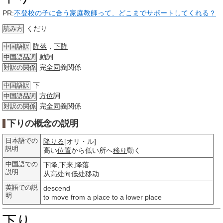
PR:
不登校の子に合う家庭教師って、どこまでサポートしてくれる？
くだり
読み方
降落
，
下降
中国語訳
動詞
中国語品詞
完
全同
義関係
対訳の関係
下
中国語訳
方位
詞
中国語品詞
完
全同
義関係
対訳の関係
下りの概念の説明
日本語での
降りる
[オリ・ル]
説明
高い
位置
から低い所へ
移り
動く
中国語での
下降
,
下来
,
降落
説明
从
高处
向
低处
移动
英語での説
descend
明
to move from a place to a lower place
下り