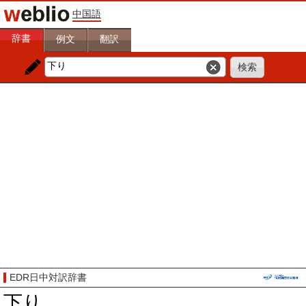
中国語
辞書
例文
翻訳
EDR日中対訳辞書
下り