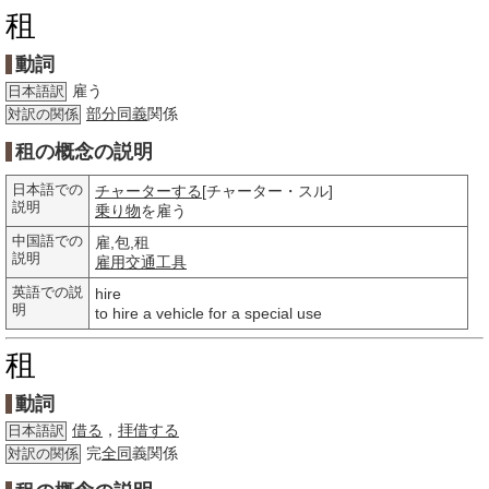
租
動詞
雇う
日本語訳
部分
同義
関係
対訳の関係
租の概念の説明
日本語での
チャーターする
[チャーター・スル]
説明
乗り物
を雇う
中国語での
雇,包,租
説明
雇用
交通工具
英語での説
hire
明
to hire a vehicle for a special use
租
動詞
借る
，
拝借する
日本語訳
完
全同
義関係
対訳の関係