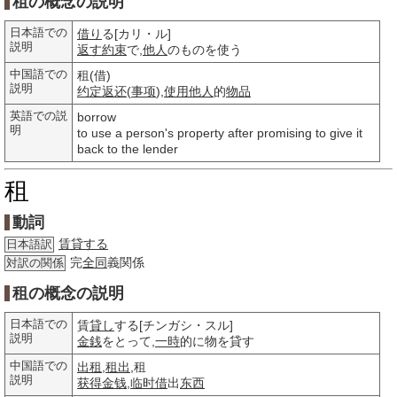
租の概念の説明
日本語での
借り
る[カリ・ル]
説明
返す
約束
で,
他人
のものを使う
中国語での
租(借)
説明
约定
返还
(
事项
),
使用
他人
的
物品
英語での説
borrow
明
to use a person's property after promising to give it
back to the lender
租
動詞
賃貸する
日本語訳
完
全同
義関係
対訳の関係
租の概念の説明
日本語での
賃
貸し
する[チンガシ・スル]
説明
金銭
をとって,
一時
的に物を貸す
中国語での
出租
,
租出
,租
説明
获得
金钱
,
临时借
出
东西