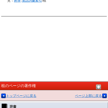
見：
附录
:
漢語
詞彙
索引
/租
租のページの著作権
トップページに戻る
ページ上部に戻る
辞書