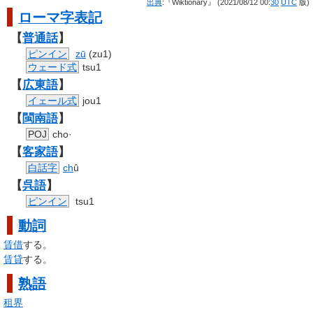
出典
:『Wiktionary』 (2021/08/12 00:
30
UTC
版)
ローマ字
表記
【
普通話
】
ピンイン
zū
(zu1)
ウェード式
tsu1
【
広東語
】
イェール式
jou1
【
閩南語
】
POJ
cho·
【
客家語
】
白話字
ch
û
【
呉語
】
ピンイン
tsu1
動詞
賃借
する。
賃貸
する。
熟語
租界