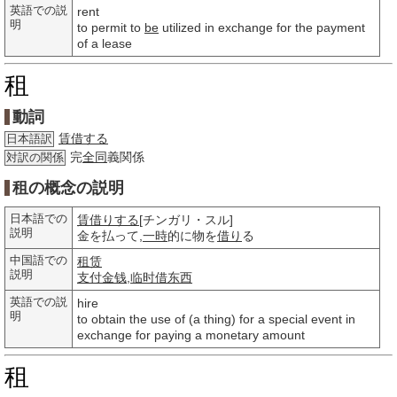
英語での説
rent
明
to permit to
be
utilized in exchange for the payment
of a lease
租
動詞
賃借する
日本語訳
完
全同
義関係
対訳の関係
租の概念の説明
日本語での
賃借りする
[チンガリ・スル]
説明
金を払って,
一時
的に物を
借り
る
中国語での
租赁
説明
支付
金钱
,
临时借
东西
英語での説
hire
明
to obtain the use of (a thing) for a special event in
exchange for paying a monetary amount
租