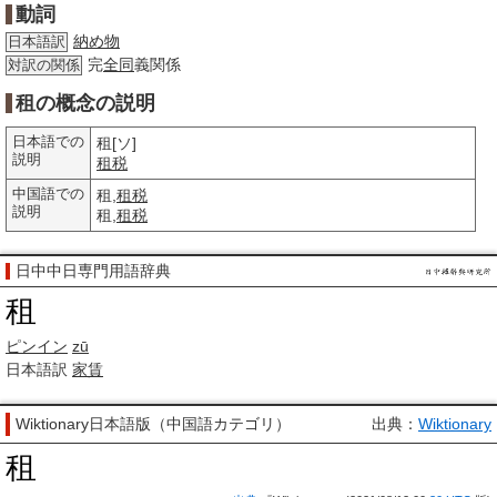
動詞
納め物
日本語訳
完
全同
義関係
対訳の関係
租の概念の説明
日本語での
租[ソ]
説明
租税
中国語での
租,
租税
説明
租,
租税
日中中日専門用語辞典
租
ピンイン
zū
日本語訳
家賃
Wiktionary日本語版（中国語カテゴリ）
出典：
Wiktionary
租