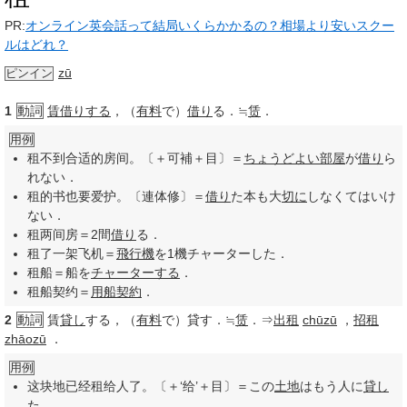
PR:
オンライン英会話って結局いくらかかるの？相場より安いスクー
ルはどれ？
zū
ピンイン
1
動詞
賃借りする
，（
有料
で）
借り
る．≒
赁
．
用例
租不到合适的房间。〔＋可補＋目〕＝
ちょうどよい
部屋
が
借り
ら
れない．
租的书也要爱护。〔連体修〕＝
借り
た本も大
切に
しなくてはいけ
ない．
租两间房＝2間
借り
る．
租了一架飞机＝
飛行機
を1機チャーターした．
租船＝船を
チャーターする
．
租船契约＝
用船
契約
．
2
動詞
賃
貸し
する，（
有料
で）貸す．≒
赁
．⇒
出租
chūzū
，
招租
zhāozū
．
用例
这块地已经租给人了。〔＋‘给’＋目〕＝この
土地
はもう人に
貸し
た．