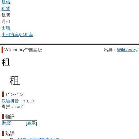
租借
租賃
租費
月租
出租
出租汽车
/
出租车
Wiktionary中国語版
出典：
Wiktionary
租
租
ピンイン
汉语拼音
：
zū
,
jū
粵拼：zou1
翻譯
翻譯
[
表示
]
熟語