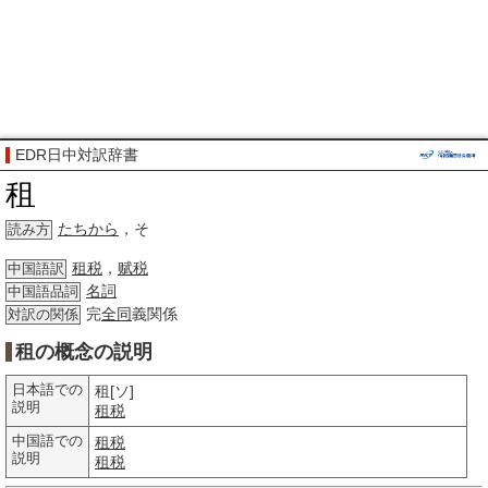
EDR日中対訳辞書
租
たちから
，そ
読み方
租税
，
赋税
中国語訳
名詞
中国語品詞
完
全同
義関係
対訳の関係
租の概念の説明
日本語での
租[ソ]
説明
租税
中国語での
租税
説明
租税