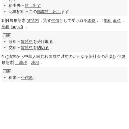
租出去＝
貸し出す
．
此屋招租＝この
部屋
貸し出し
ます．
3
付属形態素
賃貸料
，貸す
代償
として受け取る
現物
．⇒
地租
dìzū
，
房租
fángzū
．
用例
收租＝
賃貸料
を受け取る．
交租＝
賃貸料
を
納める
．
4
((清末から中華人民共和国成立以前のいわゆる旧社会の言葉))
付属
形態素
土地税
，
地租
．
用例
租米＝
小作米
．