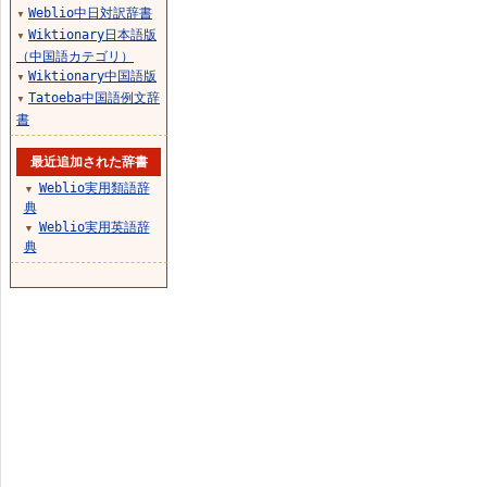
Weblio中日対訳辞書
▼
Wiktionary日本語版
▼
（中国語カテゴリ）
Wiktionary中国語版
▼
Tatoeba中国語例文辞
▼
書
最近追加された辞書
Weblio実用類語辞
▼
典
Weblio実用英語辞
▼
典