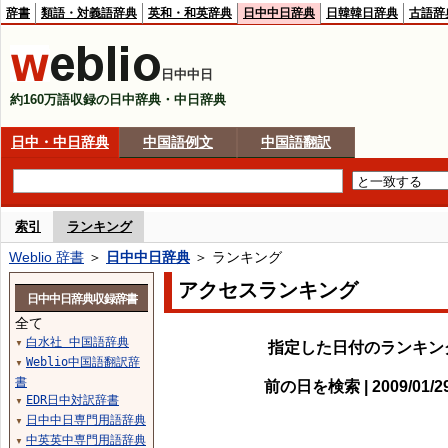
辞書
類語・対義語辞典
英和・和英辞典
日中中日辞典
日韓韓日辞典
古語辞
日中中日
約160万語収録の日中辞典・中日辞典
日中・中日辞典
中国語例文
中国語翻訳
索引
ランキング
Weblio 辞書
＞
日中中日辞典
＞ ランキング
アクセスランキング
日中中日辞典収録辞書
全て
白水社 中国語辞典
▼
指定した日付のランキン
Weblio中国語翻訳辞
▼
書
前の日を検索 | 2009/01/
EDR日中対訳辞書
▼
日中中日専門用語辞典
▼
中英英中専門用語辞典
▼