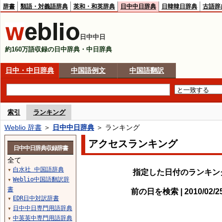
辞書
類語・対義語辞典
英和・和英辞典
日中中日辞典
日韓韓日辞典
古語辞
日中中日
約160万語収録の日中辞典・中日辞典
日中・中日辞典
中国語例文
中国語翻訳
索引
ランキング
Weblio 辞書
＞
日中中日辞典
＞ ランキング
アクセスランキング
日中中日辞典収録辞書
全て
白水社 中国語辞典
▼
指定した日付のランキン
Weblio中国語翻訳辞
▼
書
前の日を検索 | 2010/02/
EDR日中対訳辞書
▼
日中中日専門用語辞典
▼
中英英中専門用語辞典
▼