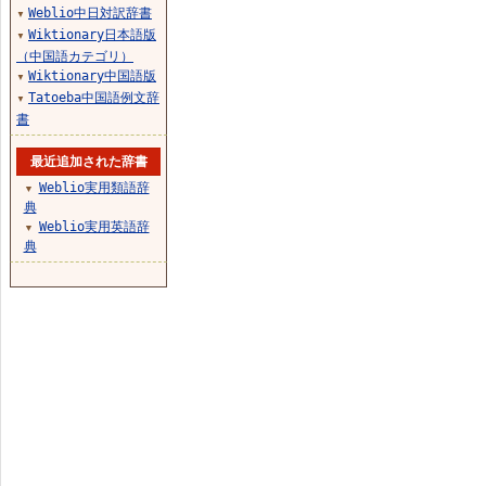
Weblio中日対訳辞書
▼
Wiktionary日本語版
▼
（中国語カテゴリ）
Wiktionary中国語版
▼
Tatoeba中国語例文辞
▼
書
最近追加された辞書
Weblio実用類語辞
▼
典
Weblio実用英語辞
▼
典