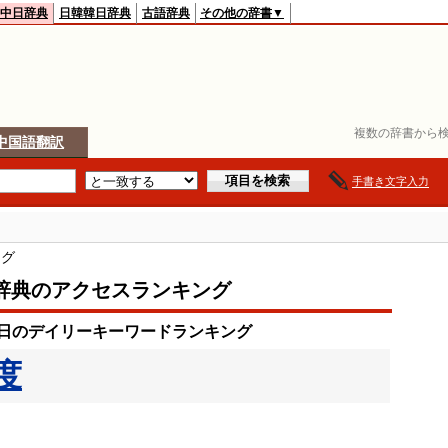
中日辞典
日韓韓日辞典
古語辞典
その他の辞書▼
複数の辞書から検
中国語翻訳
手書き文字入力
ング
辞典のアクセスランキング
16日のデイリーキーワードランキング
度