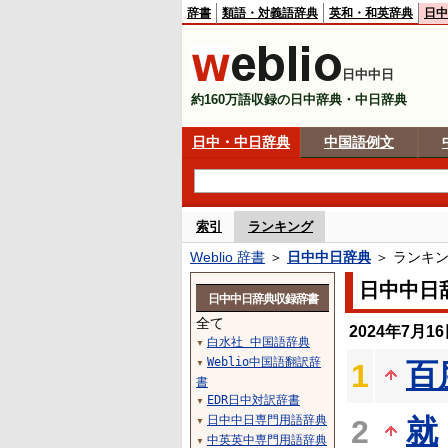
辞書
類語・対義語辞典
英和・和英辞典
日中
日中中日
約160万語収録の日中辞典・中日辞典
日中・中日辞典
中国語例文
索引
ランキング
Weblio 辞書
＞
日中中日辞典
＞ ランキ
日中中日
日中中日辞典収録辞書
全て
2024年7月
白水社 中国語辞典
▼
Weblio中国語翻訳辞
百
1
▼
書
EDR日中対訳辞書
▼
日中中日専門用語辞典
就
2
▼
中英英中専門用語辞典
▼