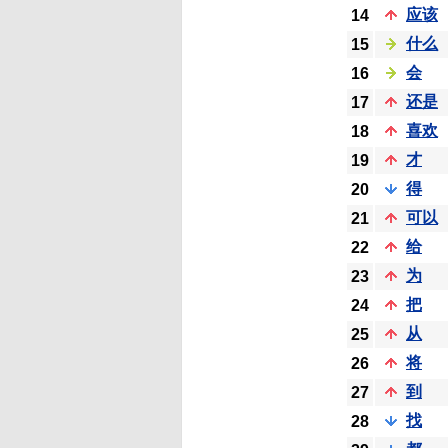
应该
14
什么
15
会
16
还是
17
喜欢
18
才
19
得
20
可以
21
给
22
为
23
把
24
从
25
将
26
到
27
找
28