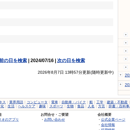
前の日を検索
| 2024/07/16 |
次の日を検索
2026年8月7日 13時57分更新(随時更新中)
2
2
ネス
｜
業界用語
｜
コンピュータ
｜
電車
｜
自動車・バイク
｜
船
｜
工学
｜
建築・不動産
文化
｜
生活
｜
ヘルスケア
｜
趣味
｜
スポーツ
｜
生物
｜
食品
｜
人名
｜
方言
｜
辞書・百科事
能
お問合せ・ご要望
会社概要
リオのアプリ
・
お問い合わせ
・
公式企業ページ
・
会社情報
・
採用情報