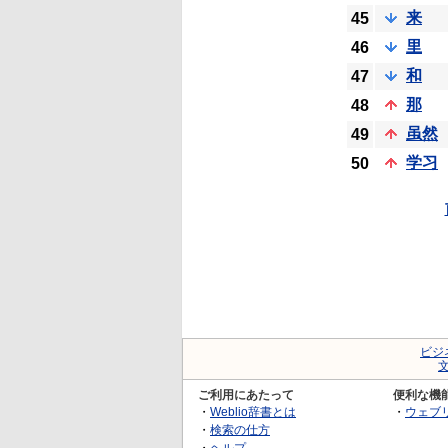
来
45
里
46
和
47
那
48
虽然
49
学习
50
ビジ
ご利用にあたって
便利な機
・
Weblio辞書とは
・
ウェブ
・
検索の仕方
・
ヘルプ