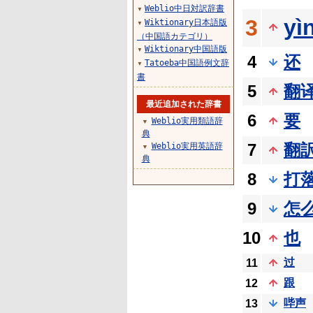
Weblio中日対訳辞書
▼
yì
3
Wiktionary日本語版
▼
（中国語カテゴリ）
Wiktionary中国語版
▼
4
还
Tatoeba中国語例文辞
▼
書
5
翻
最近追加された辞書
6
要
Weblio実用類語辞
▼
典
7
翻
Weblio実用英語辞
▼
典
8
打
9
怎
10
也
过
11
跟
12
哔声
13