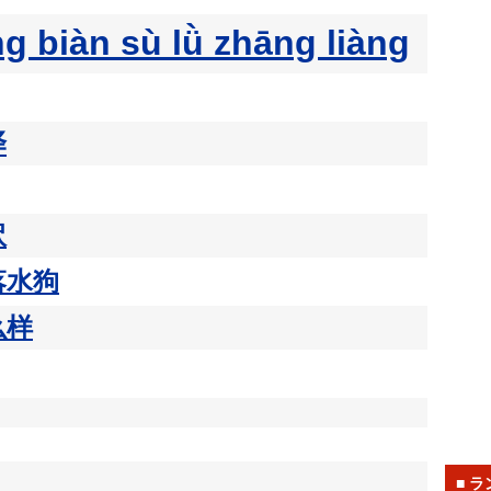
ng biàn sù lǜ zhāng liàng
译
訳
落水狗
么样
■ 