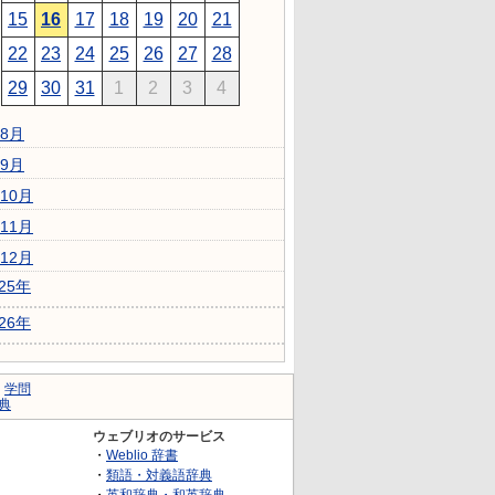
15
16
17
18
19
20
21
22
23
24
25
26
27
28
29
30
31
1
2
3
4
8月
9月
10月
11月
12月
025年
026年
｜
学問
典
ウェブリオのサービス
・
Weblio 辞書
・
類語・対義語辞典
・
英和辞典・和英辞典