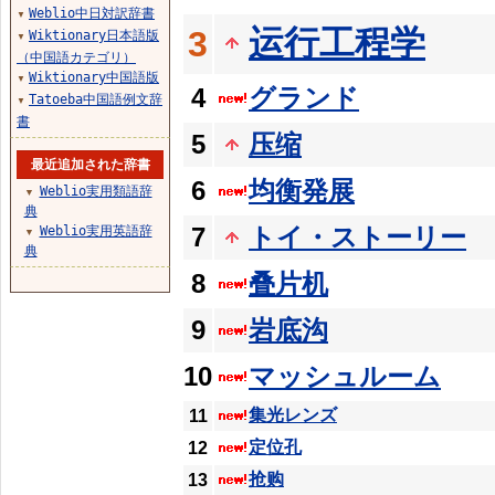
Weblio中日対訳辞書
▼
运行工程学
3
Wiktionary日本語版
▼
（中国語カテゴリ）
Wiktionary中国語版
▼
4
グランド
Tatoeba中国語例文辞
▼
書
5
压缩
最近追加された辞書
6
均衡発展
Weblio実用類語辞
▼
典
7
トイ・ストーリー
Weblio実用英語辞
▼
典
8
叠片机
9
岩底沟
10
マッシュルーム
集光レンズ
11
定位孔
12
抢购
13