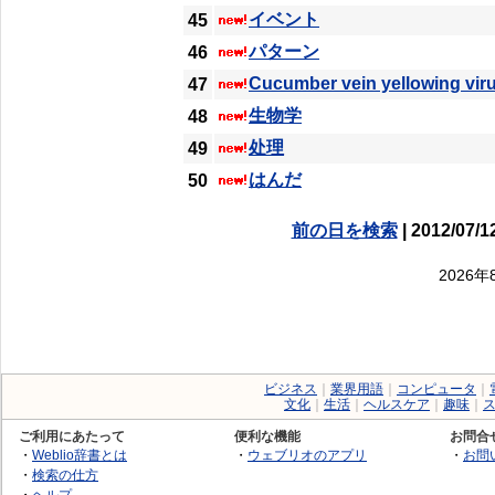
イベント
45
パターン
46
Cucumber vein yellowing vir
47
生物学
48
处理
49
はんだ
50
前の日を検索
| 2012/07/1
2026
ビジネス
｜
業界用語
｜
コンピュータ
｜
文化
｜
生活
｜
ヘルスケア
｜
趣味
｜
ご利用にあたって
便利な機能
お問合
・
Weblio辞書とは
・
ウェブリオのアプリ
・
お問
・
検索の仕方
・
ヘルプ