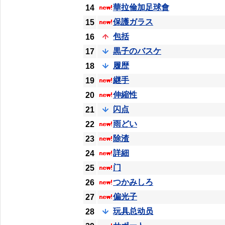
華拉倫加足球會
14
保護ガラス
15
包括
16
黒子のバスケ
17
履歴
18
継手
19
伸縮性
20
闪点
21
雨どい
22
除渣
23
詳細
24
门
25
つかみしろ
26
偏光子
27
玩具总动员
28