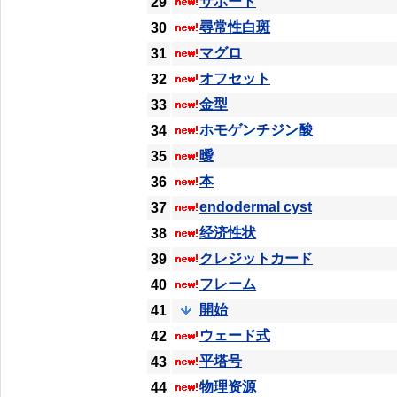
サポート
29
尋常性白斑
30
マグロ
31
オフセット
32
金型
33
ホモゲンチジン酸
34
曖
35
本
36
endodermal cyst
37
经济性状
38
クレジットカード
39
フレーム
40
開始
41
ウェード式
42
平塔号
43
物理资源
44