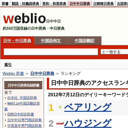
辞書
類語・対義語辞典
英和・和英辞典
日中中日辞典
日韓韓日辞典
古語辞
日中中日
約160万語収録の日中辞典・中日辞典
日中・中日辞典
中国語例文
中国語翻訳
索引
Weblio 辞書
＞
日中中日辞典
＞ ランキング
日中中日辞典のアクセスラン
日中中日辞典収録辞書
全て
2012年7月12日のデイリーキーワード
白水社 中国語辞典
▼
Weblio中国語翻訳辞
ベアリング
1
▼
書
EDR日中対訳辞書
▼
日中中日専門用語辞典
ハウジング
2
▼
中英英中専門用語辞典
▼