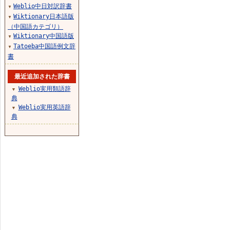
Weblio中日対訳辞書
▼
Wiktionary日本語版
▼
（中国語カテゴリ）
Wiktionary中国語版
▼
Tatoeba中国語例文辞
▼
書
最近追加された辞書
Weblio実用類語辞
▼
典
Weblio実用英語辞
▼
典