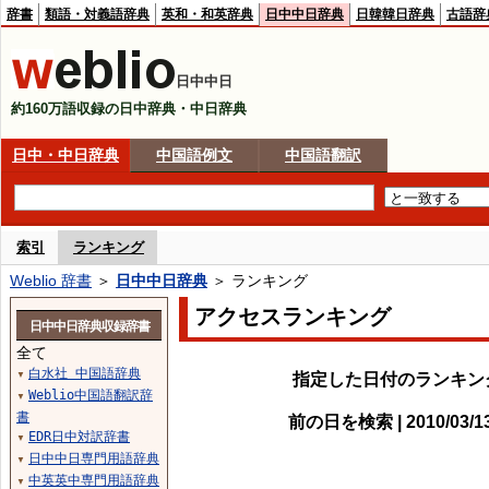
辞書
類語・対義語辞典
英和・和英辞典
日中中日辞典
日韓韓日辞典
古語辞
日中中日
約160万語収録の日中辞典・中日辞典
日中・中日辞典
中国語例文
中国語翻訳
索引
ランキング
Weblio 辞書
＞
日中中日辞典
＞ ランキング
アクセスランキング
日中中日辞典収録辞書
全て
白水社 中国語辞典
▼
指定した日付のランキン
Weblio中国語翻訳辞
▼
書
前の日を検索 | 2010/03/
EDR日中対訳辞書
▼
日中中日専門用語辞典
▼
中英英中専門用語辞典
▼