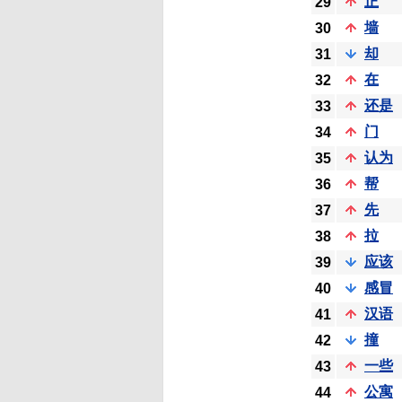
正
29
墙
30
却
31
在
32
还是
33
门
34
认为
35
帮
36
先
37
拉
38
应该
39
感冒
40
汉语
41
撞
42
一些
43
公寓
44