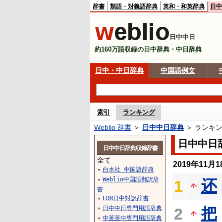
辞書
類語・対義語辞典
英和・和英辞典
日中
日中中日
約160万語収録の日中辞典・中日辞典
日中・中日辞典
中国語例文
索引
ランキング
Weblio 辞書
＞
日中中日辞典
＞ ランキ
日中中日
日中中日辞典収録辞書
全て
2019年11
白水社 中国語辞典
▼
Weblio中国語翻訳辞
还
1
▼
書
EDR日中対訳辞書
▼
日中中日専門用語辞典
把
2
▼
中英英中専門用語辞典
▼