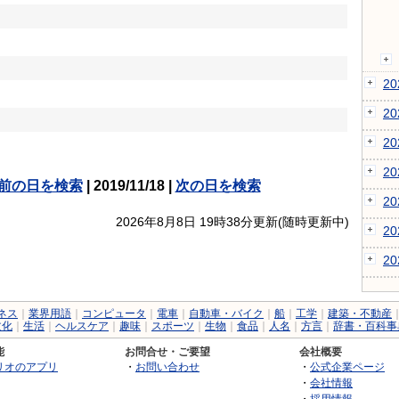
2
2
2
2
前の日を検索
| 2019/11/18 |
次の日を検索
2
2026年8月8日 19時38分更新(随時更新中)
2
2
ネス
｜
業界用語
｜
コンピュータ
｜
電車
｜
自動車・バイク
｜
船
｜
工学
｜
建築・不動産
文化
｜
生活
｜
ヘルスケア
｜
趣味
｜
スポーツ
｜
生物
｜
食品
｜
人名
｜
方言
｜
辞書・百科事
能
お問合せ・ご要望
会社概要
リオのアプリ
・
お問い合わせ
・
公式企業ページ
・
会社情報
・
採用情報