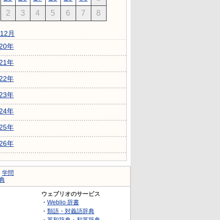
2
3
4
5
6
7
8
12月
020年
021年
022年
023年
024年
025年
026年
｜
学問
典
ウェブリオのサービス
・
Weblio 辞書
・
類語・対義語辞典
・
英和辞典・和英辞典