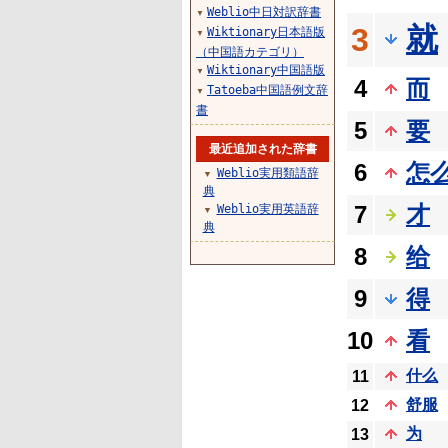
Weblio中日対訳辞書
▼
就
3
Wiktionary日本語版
▼
（中国語カテゴリ）
Wiktionary中国語版
▼
4
而
Tatoeba中国語例文辞
▼
書
5
要
最近追加された辞書
6
怎
Weblio実用類語辞
▼
典
7
才
Weblio実用英語辞
▼
典
8
给
9
得
10
看
什么
11
舒服
12
为
13