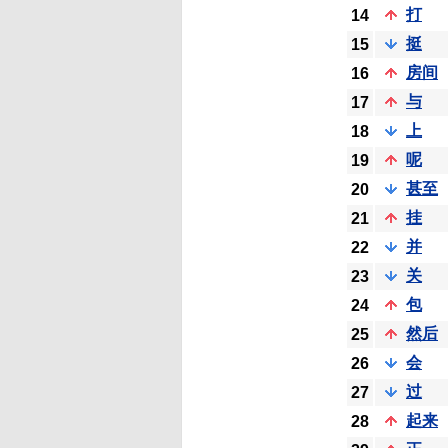
打
14
挺
15
房间
16
与
17
上
18
呢
19
甚至
20
挂
21
并
22
关
23
包
24
然后
25
会
26
过
27
起来
28