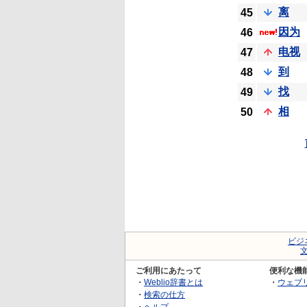
离
45
因为
46
电视
47
到
48
找
49
相
50
ビジ
ご利用にあたって
便利な機
・
Weblio辞書とは
・
ウェブ
・
検索の仕方
・
ヘルプ