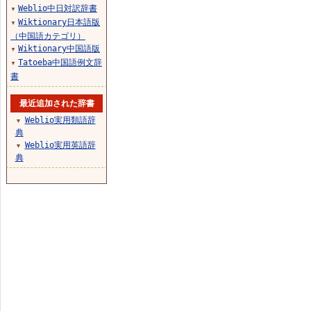
Weblio中日対訳辞書
▼
Wiktionary日本語版
▼
（中国語カテゴリ）
Wiktionary中国語版
▼
Tatoeba中国語例文辞
▼
書
最近追加された辞書
Weblio実用類語辞
▼
典
Weblio実用英語辞
▼
典