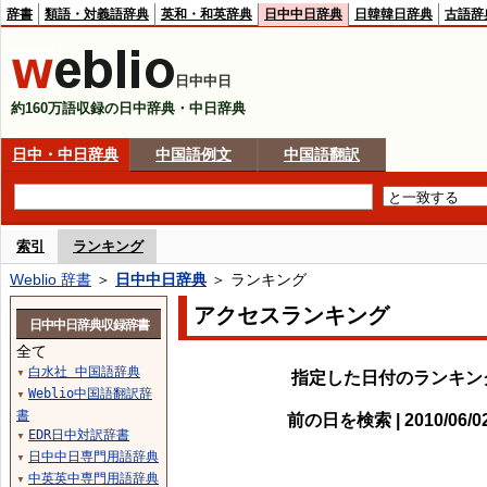
辞書
類語・対義語辞典
英和・和英辞典
日中中日辞典
日韓韓日辞典
古語辞
日中中日
約160万語収録の日中辞典・中日辞典
日中・中日辞典
中国語例文
中国語翻訳
索引
ランキング
Weblio 辞書
＞
日中中日辞典
＞ ランキング
アクセスランキング
日中中日辞典収録辞書
全て
白水社 中国語辞典
▼
指定した日付のランキン
Weblio中国語翻訳辞
▼
書
前の日を検索 | 2010/06/
EDR日中対訳辞書
▼
日中中日専門用語辞典
▼
中英英中専門用語辞典
▼