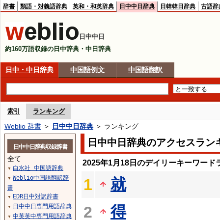
辞書
類語・対義語辞典
英和・和英辞典
日中中日辞典
日韓韓日辞典
古語辞
日中中日
約160万語収録の日中辞典・中日辞典
日中・中日辞典
中国語例文
中国語翻訳
索引
ランキング
Weblio 辞書
＞
日中中日辞典
＞ ランキング
日中中日辞典のアクセスラン
日中中日辞典収録辞書
全て
2025年1月18日のデイリーキーワード
白水社 中国語辞典
▼
Weblio中国語翻訳辞
就
1
▼
書
EDR日中対訳辞書
▼
日中中日専門用語辞典
得
2
▼
中英英中専門用語辞典
▼