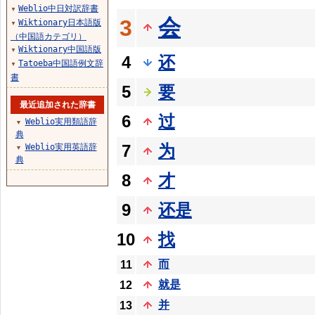
Weblio中日対訳辞書
▼
会
3
Wiktionary日本語版
▼
（中国語カテゴリ）
Wiktionary中国語版
▼
4
还
Tatoeba中国語例文辞
▼
書
5
要
最近追加された辞書
6
过
Weblio実用類語辞
▼
典
7
为
Weblio実用英語辞
▼
典
8
才
9
还是
10
找
而
11
就是
12
并
13