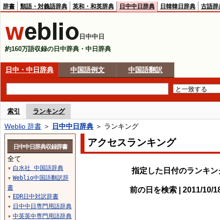
辞書
類語・対義語辞典
英和・和英辞典
日中中日辞典
日韓韓日辞典
古語辞
日中中日
約160万語収録の日中辞典・中日辞典
日中・中日辞典
中国語例文
中国語翻訳
索引
ランキング
Weblio 辞書
＞
日中中日辞典
＞ ランキング
アクセスランキング
日中中日辞典収録辞書
全て
白水社 中国語辞典
▼
指定した日付のランキン
Weblio中国語翻訳辞
▼
書
前の日を検索 | 2011/10/
EDR日中対訳辞書
▼
日中中日専門用語辞典
▼
中英英中専門用語辞典
▼