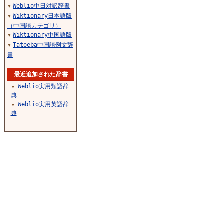
Weblio中日対訳辞書
▼
Wiktionary日本語版
▼
（中国語カテゴリ）
Wiktionary中国語版
▼
Tatoeba中国語例文辞
▼
書
最近追加された辞書
Weblio実用類語辞
▼
典
Weblio実用英語辞
▼
典