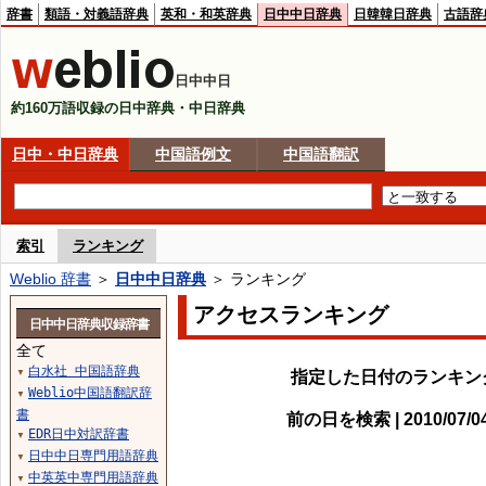
辞書
類語・対義語辞典
英和・和英辞典
日中中日辞典
日韓韓日辞典
古語辞
日中中日
約160万語収録の日中辞典・中日辞典
日中・中日辞典
中国語例文
中国語翻訳
索引
ランキング
Weblio 辞書
＞
日中中日辞典
＞ ランキング
アクセスランキング
日中中日辞典収録辞書
全て
白水社 中国語辞典
▼
指定した日付のランキン
Weblio中国語翻訳辞
▼
書
前の日を検索 | 2010/07/
EDR日中対訳辞書
▼
日中中日専門用語辞典
▼
中英英中専門用語辞典
▼