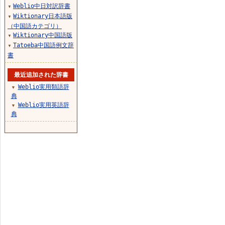
Weblio中日対訳辞書
▼
Wiktionary日本語版
▼
（中国語カテゴリ）
Wiktionary中国語版
▼
Tatoeba中国語例文辞
▼
書
最近追加された辞書
Weblio実用類語辞
▼
典
Weblio実用英語辞
▼
典