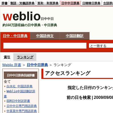
辞書
類語・対義語辞典
英和・和英辞典
日中中日辞典
日韓韓日辞典
古語辞
日中中日
約160万語収録の日中辞典・中日辞典
日中・中日辞典
中国語例文
中国語翻訳
索引
ランキング
Weblio 辞書
＞
日中中日辞典
＞ ランキング
アクセスランキング
日中中日辞典収録辞書
全て
白水社 中国語辞典
▼
指定した日付のランキン
Weblio中国語翻訳辞
▼
書
前の日を検索 | 2009/09/
EDR日中対訳辞書
▼
日中中日専門用語辞典
▼
中英英中専門用語辞典
▼