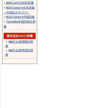
Weblio中日対訳辞書
▼
Wiktionary日本語版
▼
（中国語カテゴリ）
Wiktionary中国語版
▼
Tatoeba中国語例文辞
▼
書
最近追加された辞書
Weblio実用類語辞
▼
典
Weblio実用英語辞
▼
典