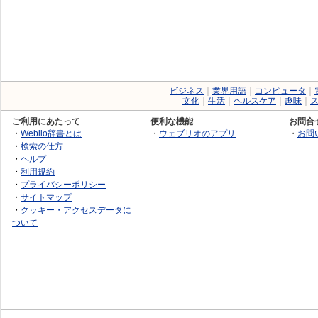
ビジネス
｜
業界用語
｜
コンピュータ
｜
文化
｜
生活
｜
ヘルスケア
｜
趣味
｜
ご利用にあたって
便利な機能
お問合
・
Weblio辞書とは
・
ウェブリオのアプリ
・
お問
・
検索の仕方
・
ヘルプ
・
利用規約
・
プライバシーポリシー
・
サイトマップ
・
クッキー・アクセスデータに
ついて