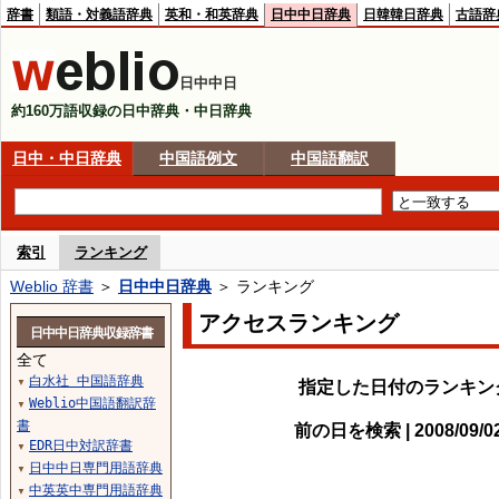
辞書
類語・対義語辞典
英和・和英辞典
日中中日辞典
日韓韓日辞典
古語辞
日中中日
約160万語収録の日中辞典・中日辞典
日中・中日辞典
中国語例文
中国語翻訳
索引
ランキング
Weblio 辞書
＞
日中中日辞典
＞ ランキング
アクセスランキング
日中中日辞典収録辞書
全て
白水社 中国語辞典
▼
指定した日付のランキン
Weblio中国語翻訳辞
▼
書
前の日を検索 | 2008/09/
EDR日中対訳辞書
▼
日中中日専門用語辞典
▼
中英英中専門用語辞典
▼