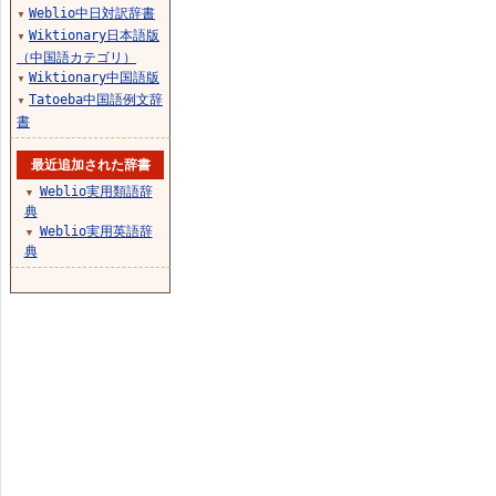
Weblio中日対訳辞書
▼
Wiktionary日本語版
▼
（中国語カテゴリ）
Wiktionary中国語版
▼
Tatoeba中国語例文辞
▼
書
最近追加された辞書
Weblio実用類語辞
▼
典
Weblio実用英語辞
▼
典