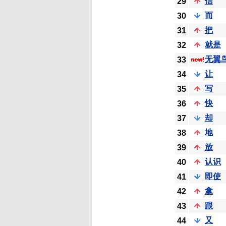
信
29
而
30
把
31
就是
32
无翼
33
让
34
写
35
快
36
却
37
地
38
放
39
认识
40
即使
41
拿
42
跟
43
又
44