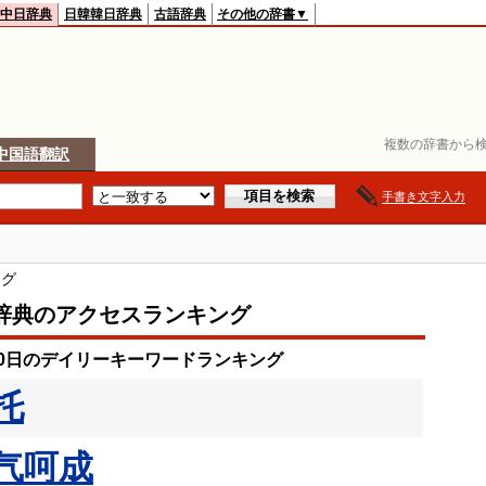
中日辞典
日韓韓日辞典
古語辞典
その他の辞書▼
複数の辞書から検
中国語翻訳
手書き文字入力
ング
辞典のアクセスランキング
月10日のデイリーキーワードランキング
托
气呵成