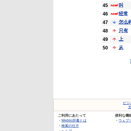
叫
45
经常
46
怎么
47
只有
48
上
49
从
50
ビジ
ご利用にあたって
便利な機
・
Weblio辞書とは
・
ウェブ
・
検索の仕方
・
ヘルプ