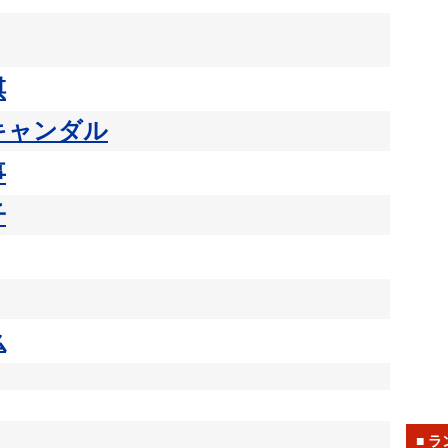
棋
キャンダル
事
子
么
■ 