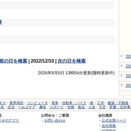
样
2
前の日を検索
| 2022/12/10 |
次の日を検索
2
2026年8月6日 13時54分更新(随時更新中)
2
2
ネス
｜
業界用語
｜
コンピュータ
｜
電車
｜
自動車・バイク
｜
船
｜
工学
｜
建築・不動産
文化
｜
生活
｜
ヘルスケア
｜
趣味
｜
スポーツ
｜
生物
｜
食品
｜
人名
｜
方言
｜
辞書・百科事
能
お問合せ・ご要望
会社概要
リオのアプリ
・
お問い合わせ
・
公式企業ページ
・
会社情報
・
採用情報