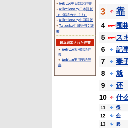
Weblio中日対訳辞書
▼
靠
3
Wiktionary日本語版
▼
（中国語カテゴリ）
Wiktionary中国語版
▼
4
围
Tatoeba中国語例文辞
▼
書
5
ス
最近追加された辞書
6
記
Weblio実用類語辞
▼
典
7
妻
Weblio実用英語辞
▼
典
8
就
9
还
10
什
得
11
会
12
要
13