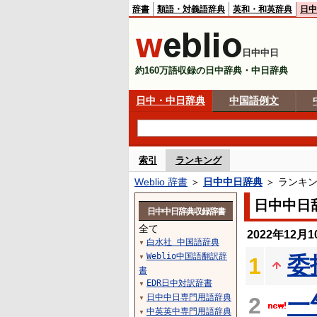
辞書
類語・対義語辞典
英和・和英辞典
日中
日中中日
約160万語収録の日中辞典・中日辞典
日中・中日辞典
中国語例文
索引
ランキング
Weblio 辞書
＞
日中中日辞典
＞ ランキ
日中中日
日中中日辞典収録辞書
全て
2022年12
白水社 中国語辞典
▼
Weblio中国語翻訳辞
委
1
▼
書
EDR日中対訳辞書
▼
日中中日専門用語辞典
一
2
▼
中英英中専門用語辞典
▼