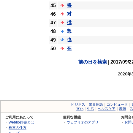
将
45
对
46
找
47
想
48
也
49
在
50
前の日を検索
| 2017/09/2
2026
ビジネス
｜
業界用語
｜
コンピュータ
｜
文化
｜
生活
｜
ヘルスケア
｜
趣味
｜
ご利用にあたって
便利な機能
お問合
・
Weblio辞書とは
・
ウェブリオのアプリ
・
お問
・
検索の仕方
・
ヘルプ