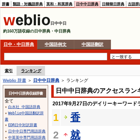
辞書
類語・対義語辞典
英和・和英辞典
日中中日辞典
日韓韓日辞典
古語辞
日中中日
約160万語収録の日中辞典・中日辞典
日中・中日辞典
中国語例文
中国語翻訳
索引
ランキング
Weblio 辞書
＞
日中中日辞典
＞ ランキング
日中中日辞典のアクセスラン
日中中日辞典収録辞書
全て
2017年9月27日のデイリーキーワード
白水社 中国語辞典
▼
Weblio中国語翻訳辞
香
1
▼
書
EDR日中対訳辞書
▼
日中中日専門用語辞典
就
2
▼
中英英中専門用語辞典
▼