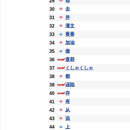
却
29
去
30
并
31
漢文
32
香香
33
加油
34
做
35
查获
36
くしゃくしゃ
37
都
38
诬陷
39
存
40
有
41
从
42
说
43
上
44