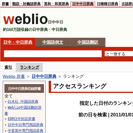
辞書
類語・対義語辞典
英和・和英辞典
日中中日辞典
日韓韓日辞典
古語辞
日中中日
約160万語収録の日中辞典・中日辞典
日中・中日辞典
中国語例文
中国語翻訳
索引
ランキング
Weblio 辞書
＞
日中中日辞典
＞ ランキング
アクセスランキング
日中中日辞典収録辞書
全て
白水社 中国語辞典
▼
指定した日付のランキン
Weblio中国語翻訳辞
▼
書
前の日を検索 | 2011/01/
EDR日中対訳辞書
▼
日中中日専門用語辞典
▼
中英英中専門用語辞典
▼