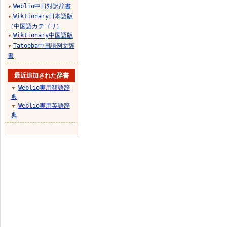
Weblio中日対訳辞書
▼
Wiktionary日本語版
▼
（中国語カテゴリ）
Wiktionary中国語版
▼
Tatoeba中国語例文辞
▼
書
最近追加された辞書
Weblio実用類語辞
▼
典
Weblio実用英語辞
▼
典