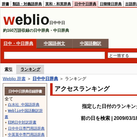
辞書
類語・対義語辞典
英和・和英辞典
日中中日辞典
日韓韓日辞典
古語辞
日中中日
約160万語収録の日中辞典・中日辞典
日中・中日辞典
中国語例文
中国語翻訳
索引
ランキング
Weblio 辞書
＞
日中中日辞典
＞ ランキング
アクセスランキング
日中中日辞典収録辞書
全て
白水社 中国語辞典
▼
指定した日付のランキン
Weblio中国語翻訳辞
▼
書
前の日を検索 | 2009/03/
EDR日中対訳辞書
▼
日中中日専門用語辞典
▼
中英英中専門用語辞典
▼