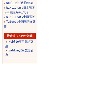
Weblio中日対訳辞書
▼
Wiktionary日本語版
▼
（中国語カテゴリ）
Wiktionary中国語版
▼
Tatoeba中国語例文辞
▼
書
最近追加された辞書
Weblio実用類語辞
▼
典
Weblio実用英語辞
▼
典