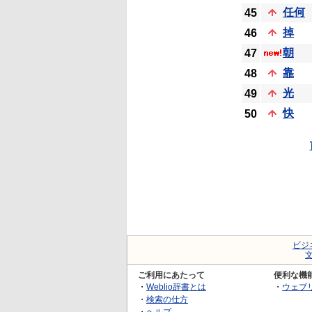
任何
45
掉
46
朝
47
靠
48
光
49
快
50
ビジ
ご利用にあたって
便利な機
・
Weblio辞書とは
・
ウェブ
・
検索の仕方
・
ヘルプ