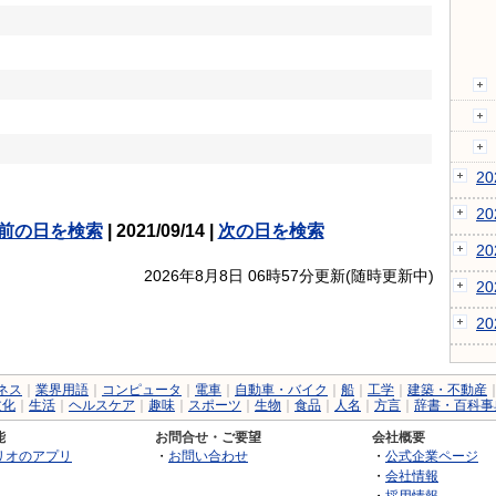
2
2
前の日を検索
| 2021/09/14 |
次の日を検索
2
2026年8月8日 06時57分更新(随時更新中)
2
2
ネス
｜
業界用語
｜
コンピュータ
｜
電車
｜
自動車・バイク
｜
船
｜
工学
｜
建築・不動産
文化
｜
生活
｜
ヘルスケア
｜
趣味
｜
スポーツ
｜
生物
｜
食品
｜
人名
｜
方言
｜
辞書・百科事
能
お問合せ・ご要望
会社概要
リオのアプリ
・
お問い合わせ
・
公式企業ページ
・
会社情報
・
採用情報