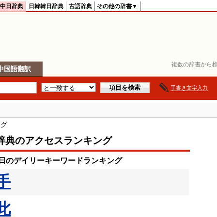
中日辞典
日韓韓日辞典
古語辞典
その他の辞書▼
複数の辞書から検
中国語翻訳
手書き文字入力
ング
辞典のアクセスランキング
14日のデイリーキーワードランキング
手
此