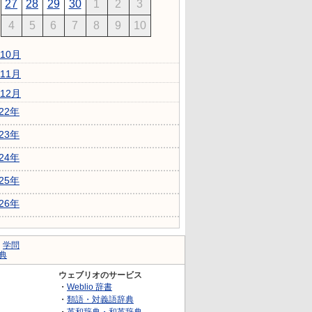
27
28
29
30
1
2
3
4
5
6
7
8
9
10
10月
11月
12月
022年
023年
024年
025年
026年
｜
学問
典
ウェブリオのサービス
・
Weblio 辞書
・
類語・対義語辞典
・
英和辞典・和英辞典