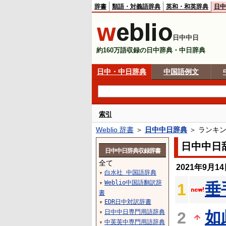
辞書
類語・対義語辞典
英和・和英辞典
日中
日中中日
約160万語収録の日中辞典・中日辞典
日中・中日辞典
中国語例文
索引
Weblio 辞書
＞
日中中日辞典
＞ ランキ
日中中日
日中中日辞典収録辞書
全て
2021年9月
白水社 中国語辞典
▼
Weblio中国語翻訳辞
垂
1
▼
書
EDR日中対訳辞書
▼
日中中日専門用語辞典
如
2
▼
中英英中専門用語辞典
▼