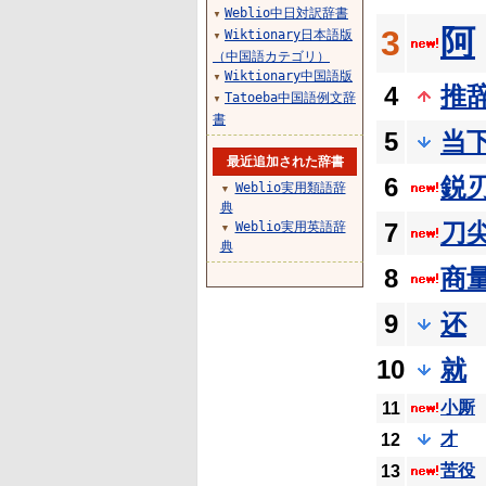
Weblio中日対訳辞書
▼
阿
3
Wiktionary日本語版
▼
（中国語カテゴリ）
Wiktionary中国語版
▼
4
推
Tatoeba中国語例文辞
▼
書
5
当
最近追加された辞書
6
鋭
Weblio実用類語辞
▼
典
7
刀
Weblio実用英語辞
▼
典
8
商
9
还
10
就
小厮
11
才
12
苦役
13