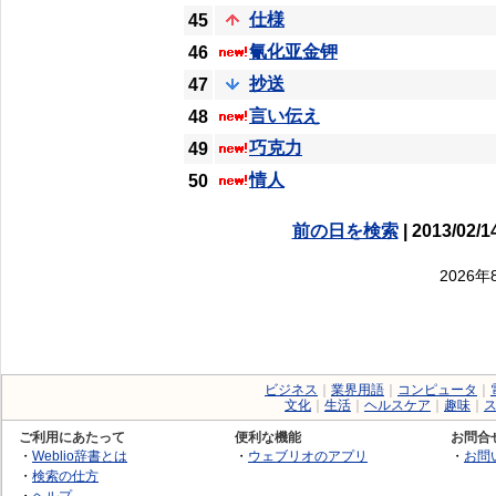
仕様
45
氰化亚金钾
46
抄送
47
言い伝え
48
巧克力
49
情人
50
前の日を検索
| 2013/02/1
2026
ビジネス
｜
業界用語
｜
コンピュータ
｜
文化
｜
生活
｜
ヘルスケア
｜
趣味
｜
ご利用にあたって
便利な機能
お問合
・
Weblio辞書とは
・
ウェブリオのアプリ
・
お問
・
検索の仕方
・
ヘルプ