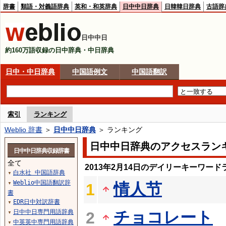
辞書
類語・対義語辞典
英和・和英辞典
日中中日辞典
日韓韓日辞典
古語辞
日中中日
約160万語収録の日中辞典・中日辞典
日中・中日辞典
中国語例文
中国語翻訳
索引
ランキング
Weblio 辞書
＞
日中中日辞典
＞ ランキング
日中中日辞典のアクセスラン
日中中日辞典収録辞書
全て
2013年2月14日のデイリーキーワード
白水社 中国語辞典
▼
Weblio中国語翻訳辞
情人节
1
▼
書
EDR日中対訳辞書
▼
日中中日専門用語辞典
チョコレート
2
▼
中英英中専門用語辞典
▼