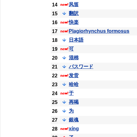
风笛
14
翻訳
15
快楽
16
Plagiorhynchus formosus
17
日本語
18
可
19
混棉
20
パスワード
21
发货
22
哈哈
23
于
24
再喝
25
为
26
銀魂
27
xíng
28