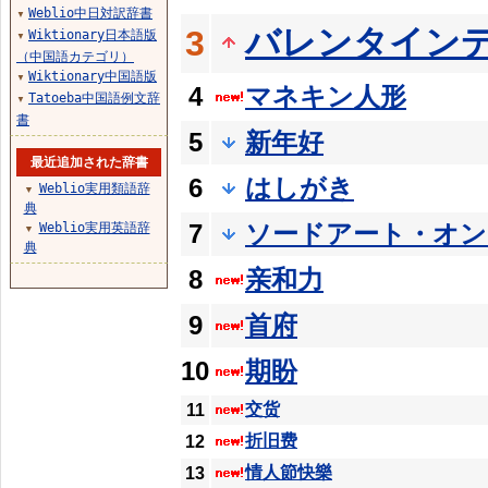
Weblio中日対訳辞書
▼
バレンタイン
3
Wiktionary日本語版
▼
（中国語カテゴリ）
Wiktionary中国語版
▼
4
マネキン人形
Tatoeba中国語例文辞
▼
書
5
新年好
最近追加された辞書
6
はしがき
Weblio実用類語辞
▼
典
7
ソードアート・オン
Weblio実用英語辞
▼
典
8
亲和力
9
首府
10
期盼
交货
11
折旧费
12
情人節快樂
13