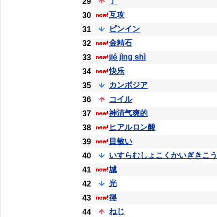
了
29
互攻
30
ピンイン
31
金精石
32
jié jìng shì
33
快乐
34
カンボジア
35
コイル
36
神清气爽的
37
ヒアルロン酸
38
目敏い
39
いすらむしょこくかいぎきこ
40
城
41
光
42
得
43
ねじ
44