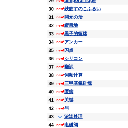
temporal ridge
29
鉄筋すのこふるい
30
開元の治
31
縦目地
32
黑子的籃球
33
アンカー
34
闪点
35
シリコン
36
翻訳
37
词频计算
38
三甲基氯硅烷
39
匿病
40
关键
41
与
42
浓淡处理
43
电磁阀
44