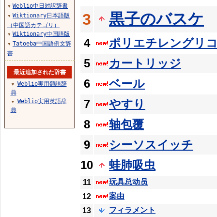
Weblio中日対訳辞書
▼
黒子のバスケ
3
Wiktionary日本語版
▼
（中国語カテゴリ）
Wiktionary中国語版
▼
4
ポリエチレングリ
Tatoeba中国語例文辞
▼
書
5
カートリッジ
最近追加された辞書
6
ベール
Weblio実用類語辞
▼
典
7
やすり
Weblio実用英語辞
▼
典
8
轴包覆
9
シーソスイッチ
10
蛙肺吸虫
玩具总动员
11
案由
12
フィラメント
13