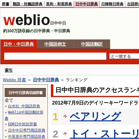
辞書
類語・対義語辞典
英和・和英辞典
日中中日辞典
日韓韓日辞典
古語辞
日中中日
約160万語収録の日中辞典・中日辞典
日中・中日辞典
中国語例文
中国語翻訳
索引
Weblio 辞書
＞
日中中日辞典
＞ ランキング
日中中日辞典のアクセスラン
日中中日辞典収録辞書
全て
2012年7月9日のデイリーキーワード
白水社 中国語辞典
▼
Weblio中国語翻訳辞
ベアリング
1
▼
書
EDR日中対訳辞書
▼
日中中日専門用語辞典
トイ・ストー
2
▼
中英英中専門用語辞典
▼