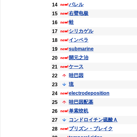
バレル
14
右臂电极
15
蛙
16
シリカゲル
17
インペラ
18
submarine
19
開元之治
20
ケース
21
哇巴因
22
琉
23
electrodeposition
24
哇巴因配基
25
单索绞机
26
コンドロイチン硫酸Ａ
27
プリズン・ブレイク
28