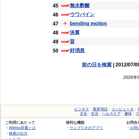
無水酢酸
45
ウワバイン
46
bending motion
47
決算
48
旨
49
好消息
50
前の日を検索
| 2012/07
2026
ビジネス
｜
業界用語
｜
コンピュータ
｜
文化
｜
生活
｜
ヘルスケア
｜
趣味
｜
ご利用にあたって
便利な機能
お問合
・
Weblio辞書とは
・
ウェブリオのアプリ
・
お問
・
検索の仕方
・
ヘルプ