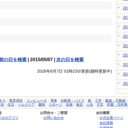
2
2
2
2
2
2
前の日を検索
| 2015/05/07 |
次の日を検索
2
2026年8月7日 01時23分更新(随時更新中)
2
2
ネス
｜
業界用語
｜
コンピュータ
｜
電車
｜
自動車・バイク
｜
船
｜
工学
｜
建築・不動産
文化
｜
生活
｜
ヘルスケア
｜
趣味
｜
スポーツ
｜
生物
｜
食品
｜
人名
｜
方言
｜
辞書・百科事
能
お問合せ・ご要望
会社概要
リオのアプリ
・
お問い合わせ
・
公式企業ページ
・
会社情報
・
採用情報