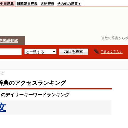
中日辞典
日韓韓日辞典
古語辞典
その他の辞書▼
複数の辞書から検
中国語翻訳
手書き文字入力
ング
辞典のアクセスランキング
7日のデイリーキーワードランキング
文