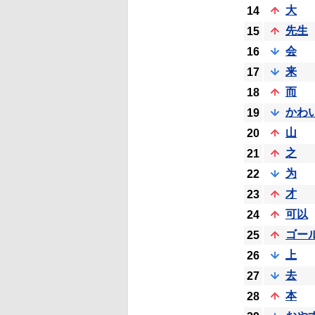
大
14
先生
15
会
16
来
17
而
18
かわ
19
山
20
之
21
为
22
才
23
可以
24
ゴー
25
上
26
去
27
本
28