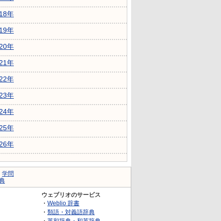
018年
019年
020年
021年
022年
023年
024年
025年
026年
｜
学問
典
ウェブリオのサービス
・
Weblio 辞書
・
類語・対義語辞典
・
英和辞典・和英辞典