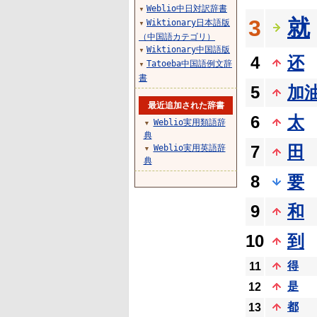
Weblio中日対訳辞書
▼
就
3
Wiktionary日本語版
▼
（中国語カテゴリ）
Wiktionary中国語版
▼
4
还
Tatoeba中国語例文辞
▼
書
5
加
最近追加された辞書
6
太
Weblio実用類語辞
▼
典
7
田
Weblio実用英語辞
▼
典
8
要
9
和
10
到
得
11
是
12
都
13