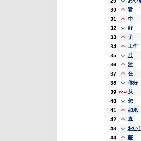
おや
29
看
30
中
31
好
32
子
33
工作
34
只
35
对
36
在
37
你好
38
从
39
想
40
如果
41
真
42
おい
43
藤
44