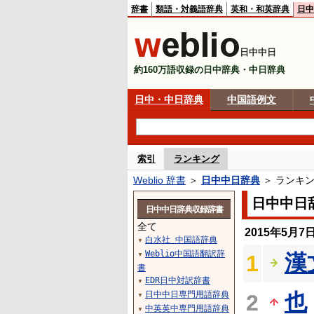
辞書
類語・対義語辞典
英和・和英辞典
日中
日中中日
約160万語収録の日中辞典・中日辞典
日中・中日辞典
中国語例文
索引
ランキング
Weblio 辞書
＞
日中中日辞典
＞ ランキ
日中中日
日中中日辞典収録辞書
全て
2015年5月
白水社 中国語辞典
▼
Weblio中国語翻訳辞
漢
1
▼
書
EDR日中対訳辞書
▼
日中中日専門用語辞典
也
2
▼
中英英中専門用語辞典
▼