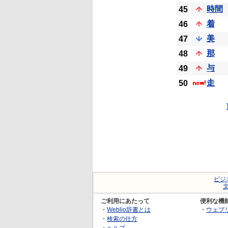
時間
45
着
46
美
47
那
48
与
49
走
50
ビジ
ご利用にあたって
便利な機
・
Weblio辞書とは
・
ウェブ
・
検索の仕方
・
ヘルプ