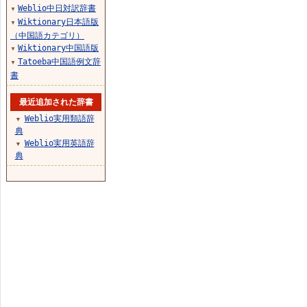
Weblio中日対訳辞書
▼
Wiktionary日本語版
▼
（中国語カテゴリ）
Wiktionary中国語版
▼
Tatoeba中国語例文辞
▼
書
最近追加された辞書
Weblio実用類語辞
▼
典
Weblio実用英語辞
▼
典