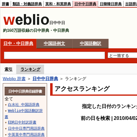
辞書
類語・対義語辞典
英和・和英辞典
日中中日辞典
日韓韓日辞典
古語辞
日中中日
約160万語収録の日中辞典・中日辞典
日中・中日辞典
中国語例文
中国語翻訳
索引
ランキング
Weblio 辞書
＞
日中中日辞典
＞ ランキング
アクセスランキング
日中中日辞典収録辞書
全て
白水社 中国語辞典
▼
指定した日付のランキン
Weblio中国語翻訳辞
▼
書
前の日を検索 | 2010/04/
EDR日中対訳辞書
▼
日中中日専門用語辞典
▼
中英英中専門用語辞典
▼