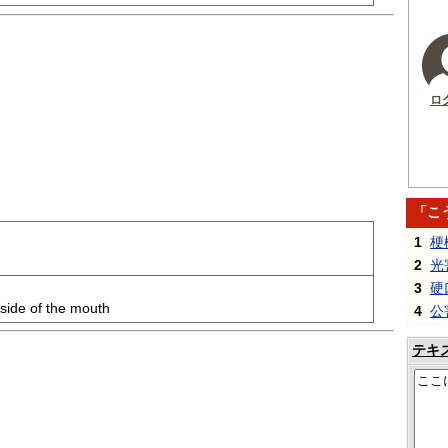
ロ
「こ
1
梗
2
光
3
硬
inside of the mouth
4
公
テキ