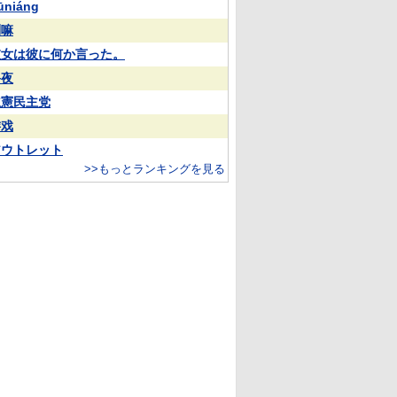
ūniáng
喇嘛
彼女は彼に何か言った。
終夜
立憲民主党
游戏
アウトレット
>>もっとランキングを見る