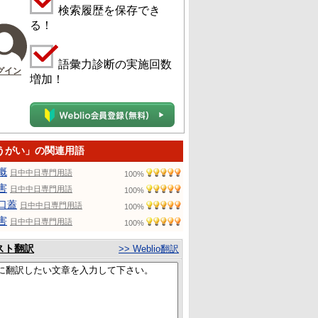
検索履歴を保存でき
る！
語彙力診断の実施回数
グイン
増加！
うがい」の関連用語
概
日中中日専門用語
100%
害
日中中日専門用語
100%
口蓋
日中中日専門用語
100%
害
日中中日専門用語
100%
スト翻訳
>> Weblio翻訳