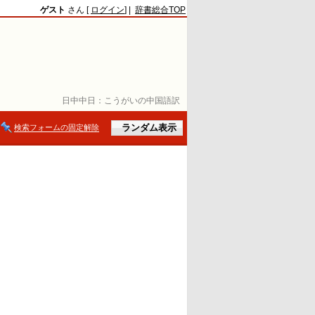
ゲスト
さん [
ログイン
] |
辞書総合TOP
日中中日：
こうがいの中国語訳
検索フォームの固定解除