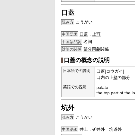
口蓋
こうがい
読み方
口盖
，
上颚
中国語訳
名詞
中国語品詞
部分
同義
関係
対訳の関係
口蓋の概念の説明
日本語での説明
口蓋[コウガイ]
口内
の上壁の
部分
英語での説明
palate
the top part of the 
坑外
こうがい
読み方
井上
，
矿井外
，
坑道外
中国語訳