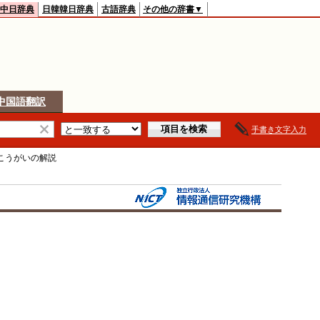
中日辞典
日韓韓日辞典
古語辞典
その他の辞書▼
中国語翻訳
手書き文字入力
こうがい
の解説