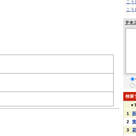
こう
こう
テキ
検索
▼
1
2
3