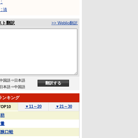
じ
じ漬
スト翻訳
>> Weblio翻訳
中国語⇒日本語
日本語⇒中国語
ランキング
▼
11～20
▼
21～30
TOP10
苏枋
実量
花狭口蛙