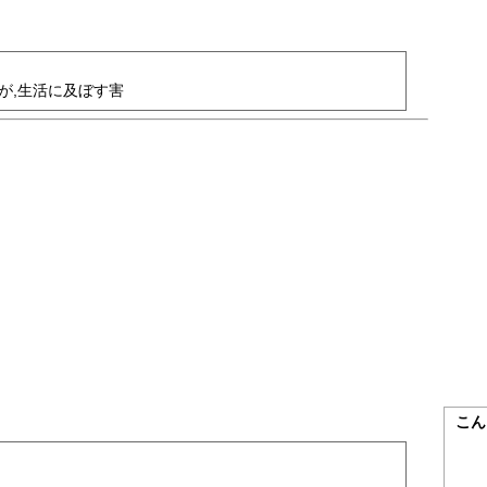
が,生活に及ぼす害
こん