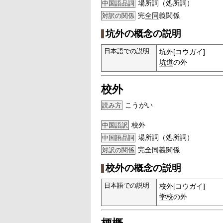
場所詞（処所詞）
中国語品詞
完
全同
義関係
対訳の関係
坑外の概念の説明
日本語での説明
坑外[コウガイ]
坑道
の外
校外
こうがい
読み方
校外
中国語訳
場所詞（処所詞）
中国語品詞
完
全同
義関係
対訳の関係
校外の概念の説明
日本語での説明
校外[コウガイ]
学校
の外