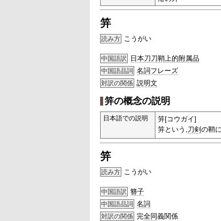
笄
こうがい
読み方
日本刀
刀鞘
上的
附属品
中国語訳
名詞
フレーズ
中国語品詞
説明文
対訳の関係
笄の概念の説明
日本語での説明
笄[コウガイ]
笄という,
刀剣
の鞘
笄
こうがい
読み方
簪子
中国語訳
名詞
中国語品詞
完
全同
義関係
対訳の関係