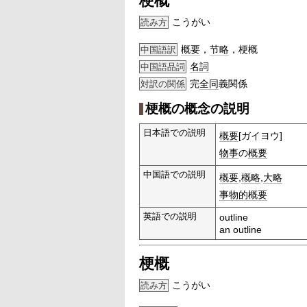
梗概
こうがい
読み方
概要
，
节略
，梗概
中国語訳
名詞
中国語品詞
完
全同
義関係
対訳の関係
梗概の概念の説明
日本語での説明
概要
[ガイヨウ]
物事
の
概要
中国語での説明
概要
,
概略
,
大略
事物的
概要
英語での説明
outline
an outline
梗概
こうがい
読み方