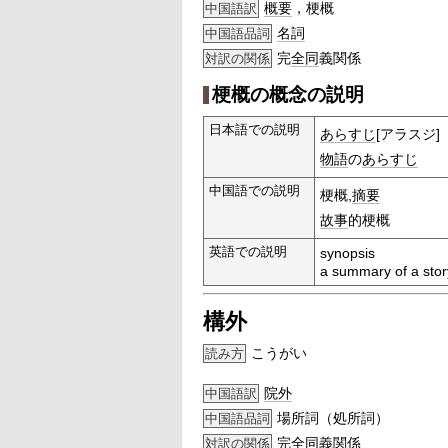
概要
，梗概
中国語訳
名詞
中国語品詞
完
全同
義関係
対訳の関係
梗概の概念の説明
日本語での説明
あらすじ
[アラスジ]
物語
の
あらすじ
中国語での説明
梗概,
摘要
故事
的梗概
英語での説明
synopsis
a summary of a stor
構外
こうがい
読み方
院外
中国語訳
場所詞（処所詞）
中国語品詞
完
全同
義関係
対訳の関係