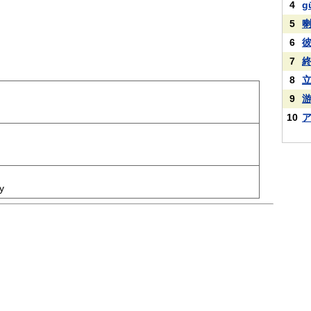
4
g
5
6
7
8
9
10
y