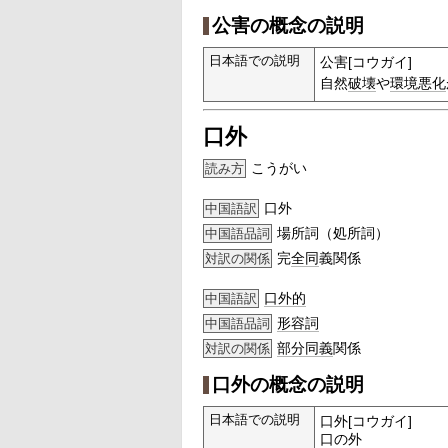
公害の概念の説明
日本語での説明
公害[コウガイ]
自然
破壊
や
環境
悪化
口外
こうがい
読み方
口外
中国語訳
場所詞（処所詞）
中国語品詞
完
全同
義関係
対訳の関係
口外的
中国語訳
形容詞
中国語品詞
部分
同義
関係
対訳の関係
口外の概念の説明
日本語での説明
口外[コウガイ]
口の外