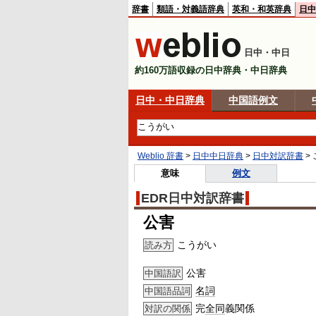
辞書
類語・対義語辞典
英和・和英辞典
日中
日中・中日
約160万語収録の日中辞典・中日辞典
日中・中日辞典
中国語例文
Weblio 辞書
>
日中中日辞典
>
日中対訳辞書
>
意味
例文
EDR日中対訳辞書
公害
こうがい
読み方
公害
中国語訳
名詞
中国語品詞
完
全同
義関係
対訳の関係