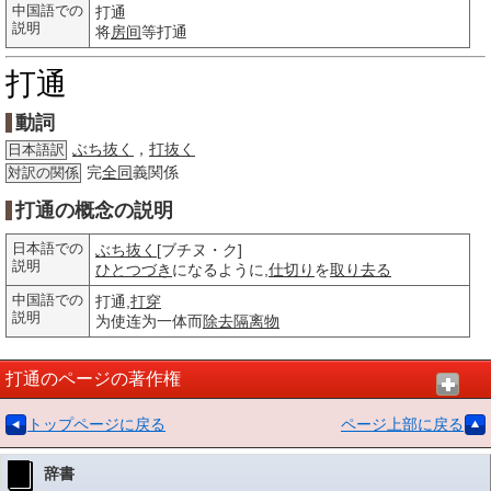
中国語での
打通
説明
将
房间
等打通
打通
動詞
ぶち抜く
，
打抜く
日本語訳
完
全同
義関係
対訳の関係
打通の概念の説明
日本語での
ぶち抜く
[ブチヌ・ク]
説明
ひとつづき
になるように,
仕切り
を
取り去る
中国語での
打通,
打穿
説明
为使连为一体而
除去
隔离物
打通のページの著作権
トップページに戻る
ページ上部に戻る
辞書