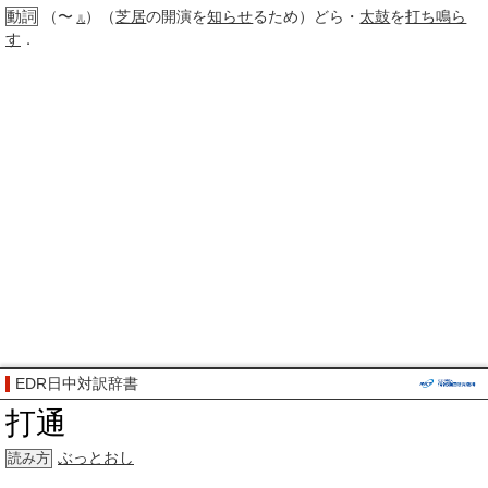
動詞
（〜
）（
芝居
の開演を
知らせ
るため）どら・
太鼓
を
打ち鳴ら
儿
す
．
EDR日中対訳辞書
打通
ぶっとおし
読み方