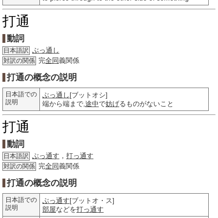
打通
動詞
ぶっ通し
日本語訳
完
全同
義関係
対訳の関係
打通の概念の説明
日本語での
ぶっ通し
[ブットオシ]
説明
端から端まで,
途中
で
妨げ
るものがないこと
打通
動詞
ぶっ通す
，
打っ通す
日本語訳
完
全同
義関係
対訳の関係
打通の概念の説明
日本語での
ぶっ通す
[ブットオ・ス]
説明
部屋
などを
打っ通す