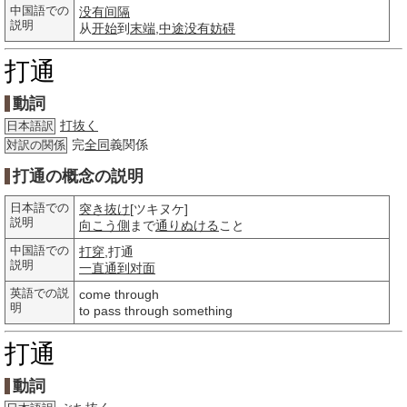
中国語での
没有间隔
説明
从
开始
到
末端
,
中途
没有
妨碍
打通
動詞
打抜く
日本語訳
完
全同
義関係
対訳の関係
打通の概念の説明
日本語での
突き抜け
[ツキヌケ]
説明
向こう側
まで
通りぬける
こと
中国語での
打穿
,打通
説明
一直
通到
对面
英語での説
come through
明
to pass through something
打通
動詞