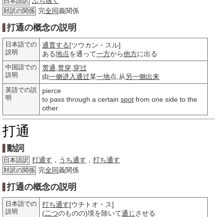
ぶち抜く
日本語訳
完
全同
義関係
対訳の関係
打通の概念の説明
日本語での
通貫する
[ツウカン・スル]
説明
ある
地点
を通って
一方
から
他方
に出る
中国語での
贯通
,
贯穿
,
穿过
説明
由
一侧
进入
通过
某
一地
点,从
另一侧
出来
英語での説
pierce
明
to pass through a certain
spot
from one side to the
other
打通
動詞
打通す
，
うち通す
，
打ち通す
日本語訳
完
全同
義関係
対訳の関係
打通の概念の説明
日本語での
打ち通す
[ウチトオ・ス]
説明
(
二つ
のものの)境を除いて
通じ
させる