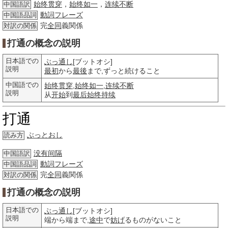
始终贯穿
，
始终如一
，
连续不断
中国語訳
動詞
フレーズ
中国語品詞
完
全同
義関係
対訳の関係
打通の概念の説明
日本語での
ぶっ通し
[ブットオシ]
説明
最初
から
最後
まで,ずっと続けること
中国語での
始终贯穿
,
始终如一
,
连续不断
説明
从
开始
到
最后
始终
持续
打通
ぶっとおし
読み方
没有间隔
中国語訳
動詞
フレーズ
中国語品詞
完
全同
義関係
対訳の関係
打通の概念の説明
日本語での
ぶっ通し
[ブットオシ]
説明
端から端まで,
途中
で
妨げ
るものがないこと