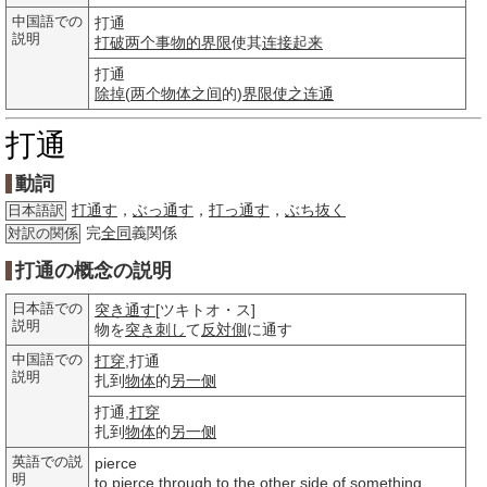
中国語での
打通
説明
打破
两个
事物的
界限
使其
连接
起来
打通
除掉
(
两个
物体
之间
的)
界限
使之
连通
打通
動詞
打通す
，
ぶっ通す
，
打っ通す
，
ぶち抜く
日本語訳
完
全同
義関係
対訳の関係
打通の概念の説明
日本語での
突き通す
[ツキトオ・ス]
説明
物を
突き
刺し
て
反対側
に通す
中国語での
打穿
,打通
説明
扎到
物体
的
另一侧
打通,
打穿
扎到
物体
的
另一侧
英語での説
pierce
明
to pierce through to the other side of something