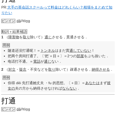
PR:
大手の英会話スクールって料金はどれくらい？相場をまとめて知
りたい
dǎ
//tō
ng
ピンイン
動詞＋結果補語
1
（
障害物
を
取り
除いて）
通じ
させる，貫通させる．
用例
隧道还没打通呢！＝
トンネル
はまだ貫
通し
ていない
！
把两个房间打通了。〔‘把’＋目＋〕＝2つの
部屋
をぶち抜いた．
电话打不通。＝
電話
が
通じ
ない．
2
（
対立
・
疑念
・不安などを
取り
除いて）疎通させる，
納得させる
．
用例
你得 děi 先打通她丈夫 ・fu 的思想。〔＋目〕＝
あなたは
まず
彼
女の
夫の方から納得させなければ
ならない
．
打通
dǎ
//tò
ng
ピンイン