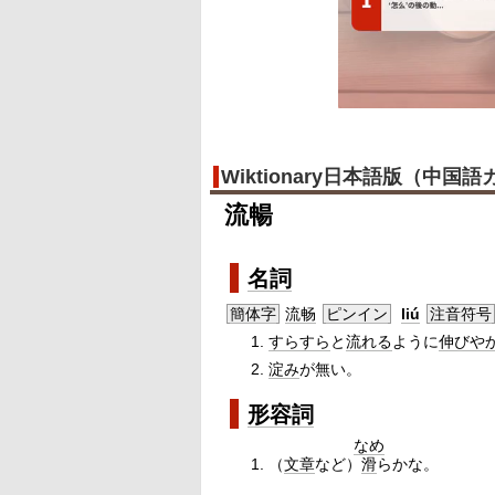
Wiktionary日本語版（中国
流暢
名詞
簡体字
流畅
ピンイン
liú
注音符号
すらすら
と
流れる
ように
伸びや
淀み
が無い。
形容詞
なめ
（
文章
など）
滑
らかな。