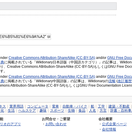
 under
Creative Commons Attribution-ShareAlike (CC-BY-SA)
and/or
GNU Free Docu
辞典
に掲載されている「Wiktionary日本語版（中国語カテゴリ）」の記事は、Wiktiona
eative Commons Attribution-ShareAlike (CC-BY-SA)もしくはGNU Free 
す。
 under
Creative Commons Attribution-ShareAlike (CC-BY-SA)
and/or
GNU Free Docu
辞典
に掲載されている「Wiktionary中国語版」の記事は、Wiktionaryの
流暢
(
改訂履歴
ommons Attribution-ShareAlike (CC-BY-SA)もしくはGNU Free Document
ネス
｜
業界用語
｜
コンピュータ
｜
電車
｜
自動車・バイク
｜
船
｜
工学
｜
建築・不動産
文化
｜
生活
｜
ヘルスケア
｜
趣味
｜
スポーツ
｜
生物
｜
食品
｜
人名
｜
方言
｜
辞書・百科事
能
お問合せ・ご要望
会社概要
リオのアプリ
・
お問い合わせ
・
公式企業ページ
・
会社情報