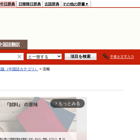
中日辞典
日韓韓日辞典
古語辞典
その他の辞書▼
中国語翻訳
手書き文字入力
y日本語版（中国語カテゴリ）
>
流暢
もっとみる
arrow_forward_ios