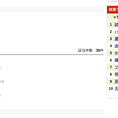
検索
▼
1
2
3
4
該当件数 :
38
件
5
6
7
典
8
9
辞典
10
典