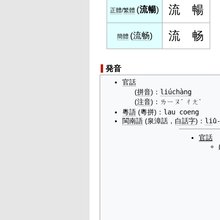
流
暢
(
流暢
)
正體
/
繁體
流
畅
(
流畅
)
簡體
発音
官話
(
拼音
)
：
liúchàng
(
注音
)
：
ㄌㄧㄡˊ ㄔㄤˋ
粵語
(粵拼)
：
lau coeng
閩南語
(泉漳話，
白話字
)
：
li
û
官話