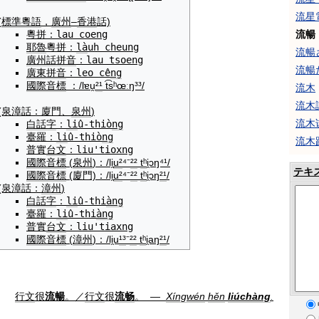
流星
(
標準
粵語
，
廣州
–
香港
話)
流暢
粵拼
：
lau coeng
耶魯
粵拼
：
là
uh cheung
流暢
廣州話
拼音
：
lau tsoeng
流暢
廣東
拼音
：
leo cê
ng
國際音標
：
/lɐu̯
²¹
t͡sʰœːŋ³³/
流木
流木
(泉漳話：廈門、
泉州
)
流木
白話字
：
li
û-thiò
ng
臺羅
：
li
û-thiò
ng
流木
普實
台文
：
liu'tioxng
國際音標
(
泉州
)
：
/li̯
u²
⁴⁻
²²
tʰ
i̯ɔŋ⁴¹/
テキ
國際音標
(廈門)
：
/li̯
u²
⁴⁻
²²
tʰ
i̯ɔŋ
²¹
/
(泉漳話：
漳州
)
白話字
：
li
û-thi
àng
臺羅
：
li
û-thi
àng
普實
台文
：
liu'tiaxng
國際音標
(
漳州
)
：
/li̯u
¹³
⁻
²²
tʰ
i̯aŋ
²¹
/
行文
很
流暢
。
／
行文
很
流畅
。
―
Xíngwén
hěn
liúchàng
.