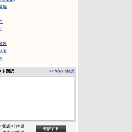
電離
さ
だ
試験
试验
路
スト翻訳
>> Weblio翻訳
中国語⇒日本語