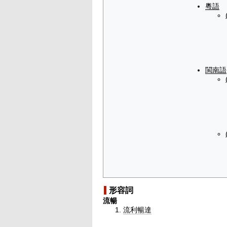
粵語
閩南語
形容詞
流暢
流利
暢達