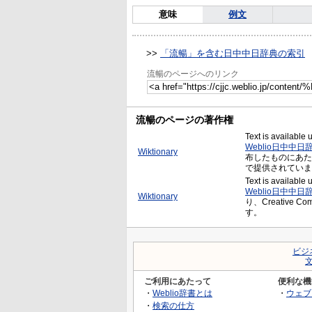
意味
例文
>>
「流暢」を含む日中中日辞典の索引
流暢のページへのリンク
流暢のページの著作権
Text is available
Weblio日中中日
Wiktionary
布したものにあたり、Cr
で提供されていま
Text is available
Weblio日中中日
Wiktionary
り、Creative C
す。
ビジ
ご利用にあたって
便利な機
・
Weblio辞書とは
・
ウェブ
・
検索の仕方