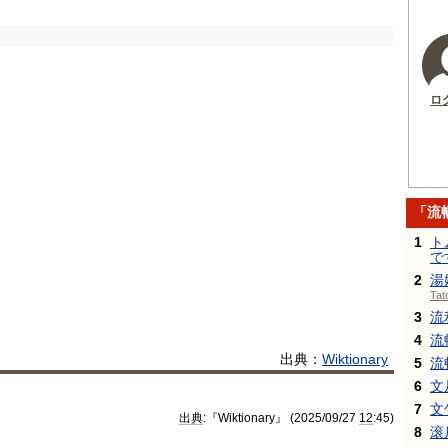
ロ
「流
1
ト
で
2
湯
Ta
3
流
4
流
出典：
Wiktionary
5
流
6
文
7
文
出典
:『Wiktionary』 (2025/09/27
12
:45)
8
滚