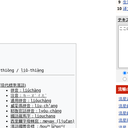
9
生
10
译
テキ
-thiò
ng
/
li
û-thi
àng
(
現代標準漢語
)
流暢
拼音
：
liúchàng
注音
：
ㄌㄧㄡˊ ㄔㄤˋ
流星
通用拼音
：
li
óuch
àng
威妥瑪拼音
：
liu-chʻang
流星
耶魯
官話
拼音
：
lyóu-ch
àng
流星
國語羅馬字
：
liouchanq
流星
西里爾字母
轉寫
：
лючан
(ljučan)
漢語
國際音標
：
/li̯oʊ̯³⁵ ʈ͡ʂʰɑŋ⁵¹/
流星 