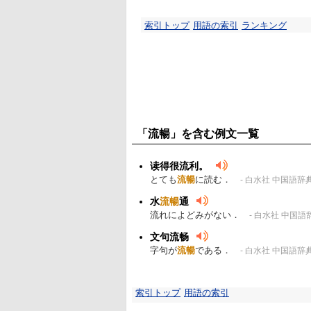
索引トップ
用語の索引
ランキング
「流暢」を含む例文一覧
读得很流利。
とても
流暢
に読む．
- 白水社 中国語辞
水
流暢
通
流れによどみがない．
- 白水社 中国語
文句流畅
字句が
流暢
である．
- 白水社 中国語辞
索引トップ
用語の索引