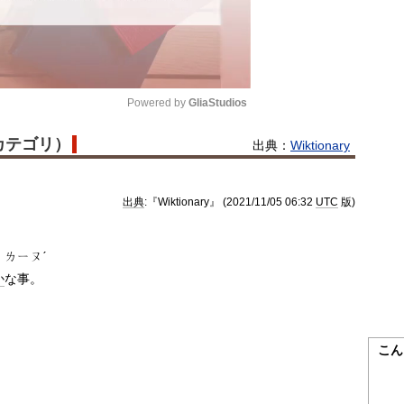
Powered by 
GliaStudios
語カテゴリ）
出典：
Wiktionary
Mute
出典
:『Wiktionary』 (2021/11/05 06:32
UTC
版)
ㄌㄧㄡˊ
か
な事。
こん