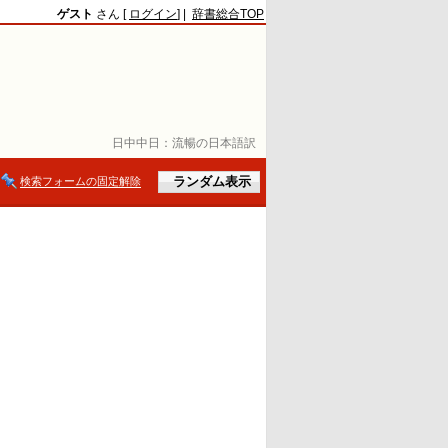
ゲスト
さん [
ログイン
] |
辞書総合TOP
日中中日：
流暢の日本語訳
検索フォームの固定解除