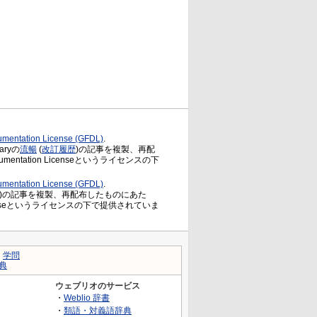
mentation License (GFDL)
.
ryの
流暢
(
改訂履歴
)の記事を複製、再配
Documentation Licenseというライセンスの下
mentation License (GFDL)
.
)の記事を複製、再配布したものにあた
ation Licenseというライセンスの下で提供されていま
｜
学問
典
ウェブリオのサービス
・
Weblio 辞書
・
類語・対義語辞典