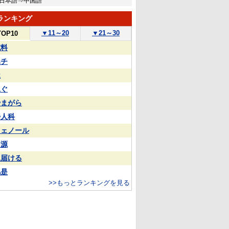
日本語⇒中国語
ランキング
▼
11～20
▼
21～30
TOP10
試料
ハチ
屋
泳ぐ
やまがら
婦人科
フェノール
同源
見届ける
凡是
>>もっとランキングを見る