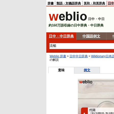
辞書
類語・対義語辞典
英和・和英辞典
日中
日中・中日
約160万語収録の日中辞典・中日辞典
日中・中日辞典
中国語例文
Weblio 辞書
>
日中中日辞典
>
Wiktionar
の解説
意味
例文