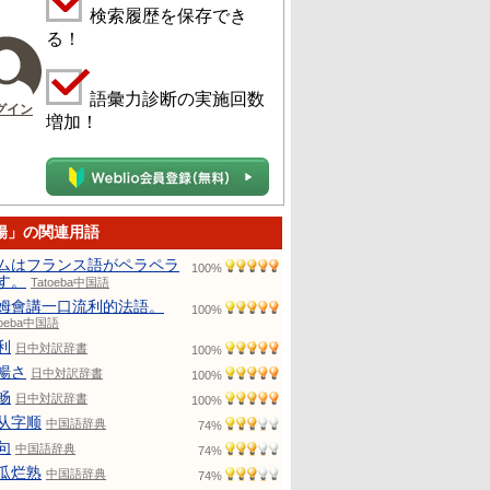
検索履歴を保存でき
る！
語彙力診断の実施回数
グイン
増加！
暢」の関連用語
ムはフランス語がペラペラ
100%
す。
Tatoeba中国語
姆會講一口流利的法語。
100%
toeba中国語
利
日中対訳辞書
100%
暢さ
日中対訳辞書
100%
畅
日中対訳辞書
100%
从字顺
中国語辞典
74%
句
中国語辞典
74%
瓜烂熟
中国語辞典
74%