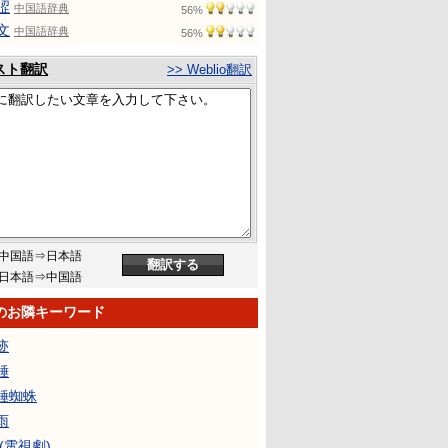
涩
中国語辞典
56%
文
中国語辞典
56%
スト翻訳
>> Weblio翻訳
中国語⇒日本語
日本語⇒中国語
のお隣キーワード
迹
錘
錘蜘蛛
雨
(電視劇)