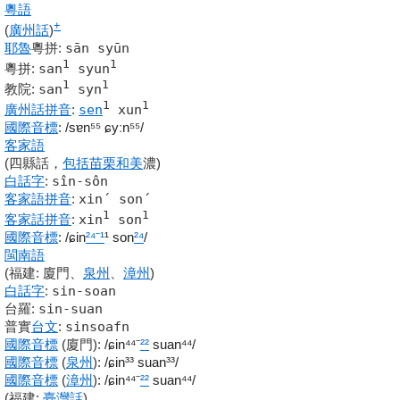
粵語
+
(
廣州話
)
耶魯
粵拼
:
s
ā
n sy
ū
n
1
1
粵拼
:
san
syun
1
1
教院
:
san
syn
1
1
廣州話
拼音
:
sen
xun
國際音標
:
/sɐn
⁵⁵
ɕyːn
⁵⁵
/
客家語
(四縣話，
包括
苗栗
和美
濃)
白話字
:
sîn-sôn
客家語
拼音
:
xin´ son´
1
1
客家話
拼音
:
xin
son
國際音標
:
/ɕin
²⁴
⁻¹
¹ son
²⁴
/
閩南語
(福建: 廈門、
泉州
、
漳州
)
白話字
:
sin-soan
台羅
:
sin-suan
普實
台文
:
sinsoafn
國際音標
(廈門)
:
/ɕin⁴⁴⁻
²²
suan⁴⁴/
國際音標
(
泉州
)
:
/ɕin³³ suan³³/
國際音標
(
漳州
)
:
/ɕin⁴⁴⁻
²²
suan⁴⁴/
(福建:
臺灣話
)