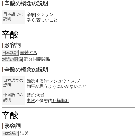
辛酸の概念の説明
日本語での
辛酸[シンサン]
説明
辛く,苦しいこと
辛酸
形容詞
辛苦する
日本語訳
部分
同義
関係
対訳の関係
辛酸の概念の説明
日本語での
難渋する
[ナンジュウ・スル]
説明
物事
が思うようにいかないこと
中国語での
遭难
;
涉难
説明
事物
不像想的
那样
顺利
辛酸
形容詞
渋苦
日本語訳