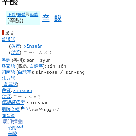
辛酸
正體
/
繁體
與
簡體
辛
酸
(
辛酸
)
发音
普通話
(
拼音
)
:
xīnsuān
(
注音
)
:
ㄒㄧㄣ ㄙㄨㄢ
1
1
粵語
(粵拼)
:
san
syun
客家語
(四縣,
白話字
)
:
sîn-sôn
閩南語
(
白話字
)
:
sin-soan / sin-sng
北方話
(
普通話
)
拼音
:
xīnsuān
注音
:
ㄒㄧㄣ ㄙㄨㄢ
國語羅馬字
:
shinsuan
(
key
)
國際音標
:
/ɕin⁵⁵ su̯a̠n⁵⁵/
同音詞
:
[展開/摺疊]
edit
心酸
辛酸