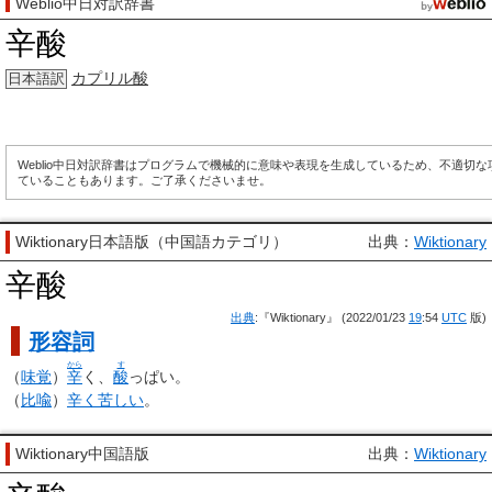
Weblio中日対訳辞書
辛酸
カプリル酸
日本語訳
Weblio中日対訳辞書はプログラムで機械的に意味や表現を生成しているため、不適切
ていることもあります。ご了承くださいませ。
Wiktionary日本語版（中国語カテゴリ）
出典：
Wiktionary
辛酸
出典
:『Wiktionary』 (2022/01/23
19
:54
UTC
版)
形容詞
から
す
（
味覚
）
辛
く、
酸
っぱい。
（
比喩
）
辛く
苦しい
。
Wiktionary中国語版
出典：
Wiktionary