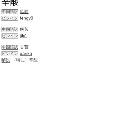
辛酸
风雨
中国語訳
fēngyǔ
ピンイン
疾苦
中国語訳
jíkǔ
ピンイン
甘苦
中国語訳
gānkǔ
ピンイン
（特に）辛酸
解説