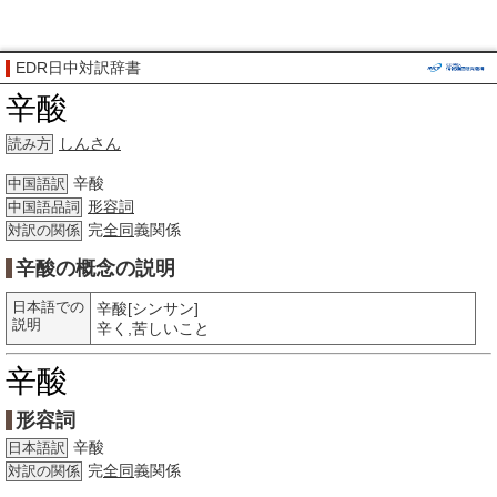
EDR日中対訳辞書
辛酸
しんさん
読み方
辛酸
中国語訳
形容詞
中国語品詞
完
全同
義関係
対訳の関係
辛酸の概念の説明
日本語での
辛酸[シンサン]
説明
辛く,苦しいこと
辛酸
形容詞
辛酸
日本語訳
完
全同
義関係
対訳の関係