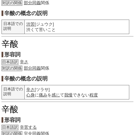
部分
同義
関係
対訳の関係
辛酸の概念の説明
日本語での
渋苦
[ジュウク]
説明
渋くて苦いこと
辛酸
形容詞
辛さ
日本語訳
部分
同義
関係
対訳の関係
辛酸の概念の説明
日本語での
辛さ
[ツラサ]
説明
心身
に
痛み
を
感じ
て
我慢
できない
程度
辛酸
形容詞
辛苦する
日本語訳
完
全同
義関係
対訳の関係