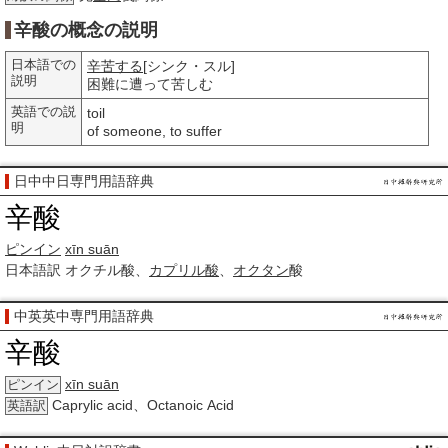
辛酸の概念の説明
日本語での
辛苦する
[シンク・スル]
説明
困難に遭って苦しむ
英語での説
toil
明
of someone, to suffer
日中中日専門用語辞典
辛酸
ピンイン
xīn suān
日本語訳
オクチル酸、
カプリル酸
、
オクタン
酸
中英英中専門用語辞典
辛酸
xīn suān
ピンイン
Caprylic acid、Octanoic Acid
英語訳