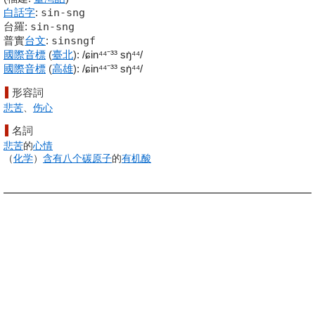
白話字
:
sin-sng
台羅
:
sin-sng
普實
台文
:
sinsngf
國際音標
(
臺北
)
:
/ɕin⁴⁴⁻³³ sŋ̍⁴⁴/
國際音標
(
高雄
)
:
/ɕin⁴⁴⁻³³ sŋ̍⁴⁴/
形容詞
悲苦
、
伤心
名詞
悲苦
的
心情
（
化学
）
含有
八个
碳原子
的
有机酸