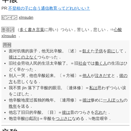
PR:
不登校の子に合う通信教育ってどれがいい？
xīnsuān
ピンイン
形容詞
（
多く
書き言葉
に用い）つらい，苦しい，悲しい．⇒
心酸
xīnsuān
．
用例
面对饥饿的孩子，他无比辛酸。〔述〕＝
飢え
た
子供
を
前に
して，
彼は
この上なく
つらかった．
旧社会劳动人民的生活太辛酸了。＝旧
社会
では
働く人
の生活はひ
どく辛かった．
别人一哭，他也辛酸起来。〔＋方補〕＝
他人
が
泣きだす
と，
彼の
方
も悲しくなる．
我不禁 jīn 落下了辛酸的眼泪。〔連体修〕＝
私は
思わずつらい涙
をこぼした．
他辛酸地度过孤独的晚年。〔連用修〕＝
彼は
惨めに
一人ぼっち
の
晩年
を送る．
他忘了旧日的辛酸。〔目〕＝
彼は
昔のつらさを
忘れ
た．
饱尝辛酸((成語))＝辛酸を
つぶさに
なめる．≒饱尝艰辛．