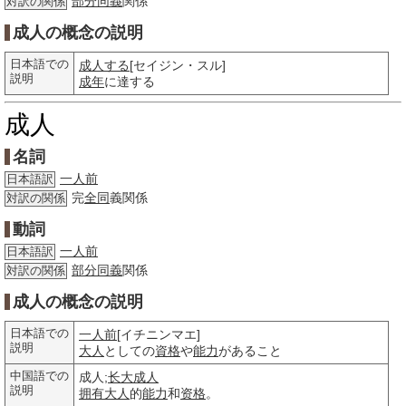
部分
同義
関係
対訳の関係
成人の概念の説明
日本語での
成人する
[セイジン・スル]
説明
成年
に達する
成人
名詞
一人前
日本語訳
完
全同
義関係
対訳の関係
動詞
一人前
日本語訳
部分
同義
関係
対訳の関係
成人の概念の説明
日本語での
一人前
[イチニンマエ]
説明
大人
としての
資格
や
能力
があること
中国語での
成人;
长大成人
説明
拥有
大人
的
能力
和
资格
。