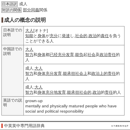
成人
日本語訳
部分
同義
関係
対訳の関係
成人の概念の説明
日本語での
大人
[オトナ]
説明
知能
と
身体
が
充分
に
発達
し,
社会的
,
政治
的
責任
を負う
ことができる人
中国語での
大人
説明
智力
和
身体
都
已经
充分
发育
,
能负
起
社会
及
政治责任
的
人
成人,
大人
智力
和
身体
充分
发育
,
能承担
社会上
和
政治
上的
责任
的
人
成人;
大人
智力
和
身体
充分地
发育
,
能承担
社会的
,
政治
的
责任
的人
英語での説
grown-up
明
mentally and physically matured people who have
social and political responsibility
中英英中専門用語辞典