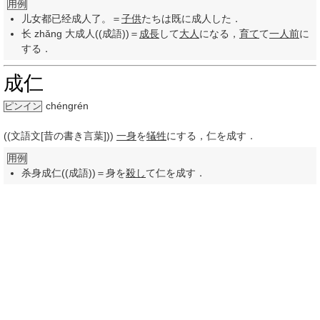
用例
儿女都已经成人了。＝
子供
たちは既に成人した．
长 zhǎng 大成人((成語))＝
成長
して
大人
になる，
育て
て
一人前
に
する．
成仁
chéngrén
ピンイン
((文語文[昔の書き言葉]))
一身
を
犠牲
にする，仁を成す．
用例
杀身成仁((成語))＝身を
殺し
て仁を成す．