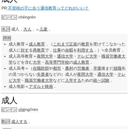
PR:
不登校の子に合う通信教育ってどれがいい？
chéngrén
ピンイン
名詞
成人，
大人
．↔
儿童
．
用例
成人教育＝
成人教育
．（
これまで
正規
の
教育
を受けてこなかった
成人に
対す
る
再教育
で，
仕事
の
余暇
を
利用する
．）≒全员教育．
成人高等教育＝
夜間
大学
・
通信
大学
・
テレビ
大学
・
職員
労働者
大
学
などを含む
大学
・
高等専門学校
の
成人教育
．
成人高考＝（
在職
幹部
や
都市
・
農村
の
労働者
，
卒業
後まだ
就職
先
の見つからない
失業者
などの）成人が
夜間
大学
・
通信
大学
・
テレ
ビ
大学
・
職員
労働者
大学
などに
入学する
ための
統一
試験
．
成人电影＝
アダルト
映画
．
成人
ché
ng//rén
ピンイン
動詞
成人する
．