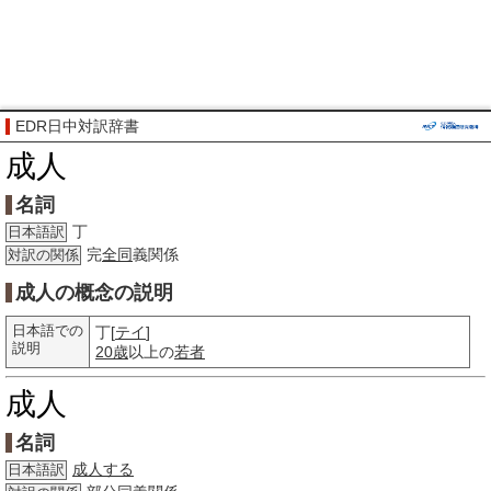
EDR日中対訳辞書
成人
名詞
丁
日本語訳
完
全同
義関係
対訳の関係
成人の概念の説明
日本語での
丁[
テイ
]
説明
20歳
以上の
若者
成人
名詞
成人する
日本語訳