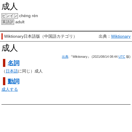
成人
chéng rén
ピンイン
adult
英語訳
Wiktionary日本語版（中国語カテゴリ）
出典：
Wiktionary
成人
出典
:『Wiktionary』 (2021/08/14 08:44
UTC
版)
名詞
（
日本語
に同じ）成人
動詞
成人する