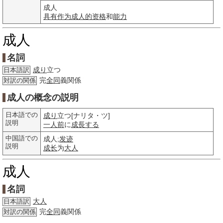
成人
具有
作为
成人的
资格
和
能力
成人
名詞
成り
立つ
日本語訳
完
全同
義関係
対訳の関係
成人の概念の説明
日本語での
成り
立つ[ナリタ・ツ]
説明
一人前
に
成長する
中国語での
成人;
发迹
説明
成长
为
大人
成人
名詞
大人
日本語訳
完
全同
義関係
対訳の関係