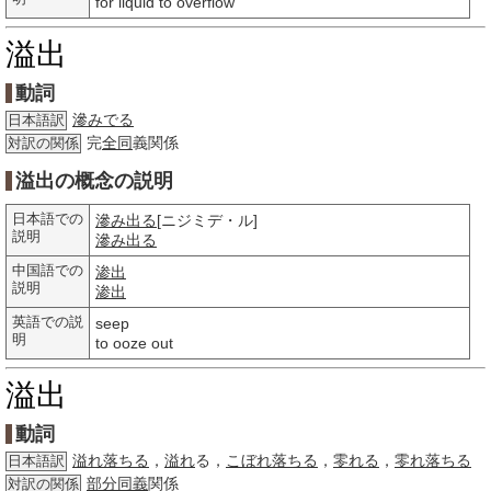
for liquid to overflow
溢出
動詞
滲みでる
日本語訳
完
全同
義関係
対訳の関係
溢出の概念の説明
日本語での
滲み出る
[ニジミデ・ル]
説明
滲み出る
中国語での
渗出
説明
渗出
英語での説
seep
明
to ooze out
溢出
動詞
溢れ落ちる
，
溢れ
る，
こぼれ落ちる
，
零れる
，
零れ落ちる
日本語訳
部分
同義
関係
対訳の関係