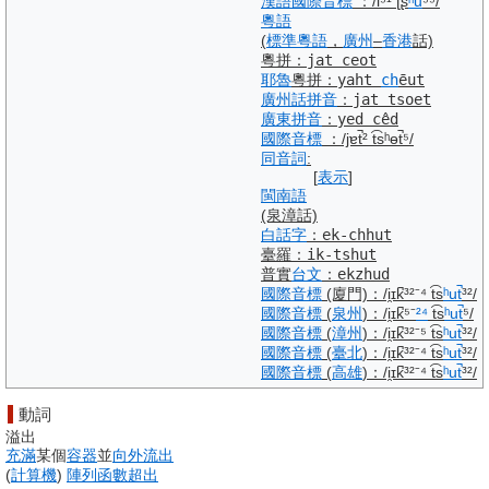
漢語
國際音標
：
/i⁵¹ ʈ͡ʂ
ʰu
⁵⁵/
粵語
(
標準
粵語
，
廣州
–
香港
話)
粵拼
：
jat ceot
耶魯
粵拼
：
yaht
ch
ē
ut
廣州話
拼音
：
jat tsoet
廣東
拼音
：
yed cêd
國際音標
：
/jɐt̚² t͡sʰɵt̚⁵/
同音詞
:
[
表示
]
閩南語
(泉漳話)
白話字
：
ek-chhut
臺羅
：
ik-tshut
普實
台文
：
ekzhud
國際音標
(廈門)
：
/i̯ɪk̚³²⁻⁴ t͡s
ʰut
̚³²/
國際音標
(
泉州
)
：
/i̯ɪk̚⁵⁻
²⁴
t͡s
ʰut
̚⁵/
國際音標
(
漳州
)
：
/i̯ɪk̚³²⁻⁵ t͡s
ʰut
̚³²/
國際音標
(
臺北
)
：
/i̯ɪk̚³²⁻⁴ t͡s
ʰut
̚³²/
國際音標
(
高雄
)
：
/i̯ɪk̚³²⁻⁴ t͡s
ʰut
̚³²/
動詞
溢出
充滿
某個
容器
並
向外
流出
(
計算機
)
陣列
函數
超出