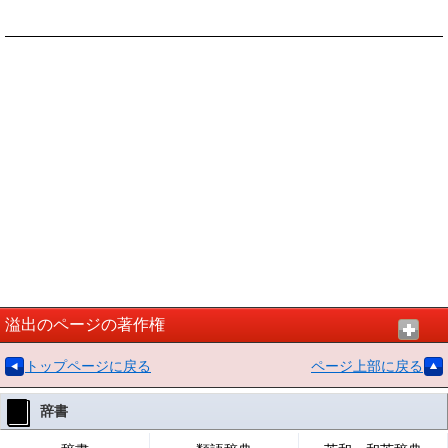
溢出のページの著作権
トップページに戻る
ページ上部に戻る
辞書