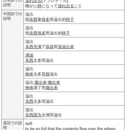
日本語での
溢れ出る
[アフレデ・ル]
説明
物が
一杯
になって
溢れ出る
こと
中国語での
溢出
説明
指
东西
量
很多
而溢出的
样子
溢出
指
东西
很多
而溢出的
样子
溢出
东西
充满
了
容器
而
漫溢
出来
满溢
东西
太多而溢出
溢出
物体
太多
导致
溢出
溢出;
溅出来
;
撒出来
物体
满了而
撒出来
溢出
东西
太多而溢出
溢出
东西
因为
太满而溢出
英語での説
spill
明
to
be
so full that the contents
flow
over the edges