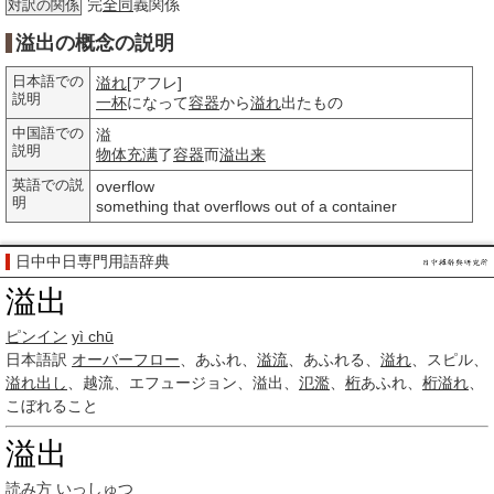
完
全同
義関係
対訳の関係
溢出の概念の説明
日本語での
溢れ
[アフレ]
説明
一杯
になって
容器
から
溢れ
出たもの
中国語での
溢
説明
物体
充满
了
容器
而
溢出来
英語での説
overflow
明
something that overflows out of a container
日中中日専門用語辞典
溢出
ピンイン
yì chū
日本語訳
オーバーフロー
、あふれ、
溢流
、あふれる、
溢れ
、スピル、
溢れ
出し
、越流、エフュージョン、溢出、
氾濫
、
桁
あふれ、
桁
溢れ
、
こぼれること
溢出
読み方
いっしゅ
つ