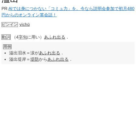
PR:
AIでは身につかない「コミュ力」を。今なら説明会参加で初月480
円からのオンライン英会話！
yìchū
ピンイン
動詞
（4
字句
に用い）
あふれ出る
．
用例
溢出泪水＝涙が
あふれ出る
．
溢出堤岸＝
堤防
から
あふれ出る
．