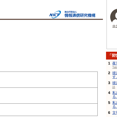
ロ
「習
1
夜
Ta
2
彼
す
3
彼
語
4
私
る
5
私
る
6
文