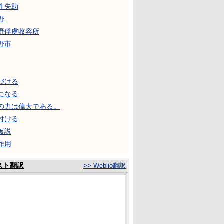
性失助
野
野俘虜收容所
野市
づける
になる
の力は偉大である。
付ける
仮説
作用
スト翻訳
>> Weblio翻訳