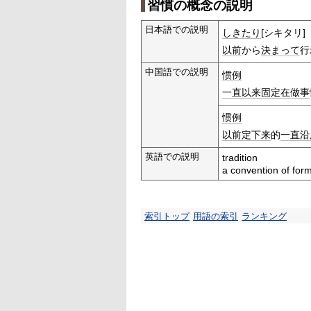
習慣の概念の説明
日本語での説明
しきたり
[シキタリ]
以前
から
決まって
行
中国語での説明
惯例
一直以来
固定在
做事
惯例
以前
定下来
的
一直
沿
英語での説明
tradition
a convention of form
索引トップ
用語の索引
ランキング