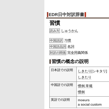
EDR日中対訳辞書
習慣
しゅうかん
読み方
习惯
中国語訳
名詞
中国語品詞
完
全同
義関係
対訳の関係
習慣の概念の説明
日本語での説明
しきたり
[シキタリ]
しきたり
中国語での説明
惯例
,
常规
惯例
英語での説明
moeurs
a social custom