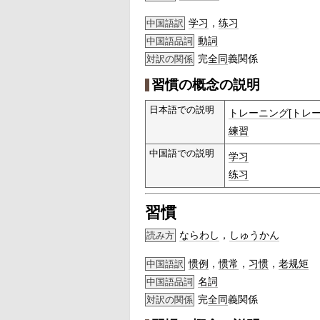
学习
，
练习
中国語訳
動詞
中国語品詞
完
全同
義関係
対訳の関係
習慣の概念の説明
日本語での説明
トレーニング
[
トレ
練習
中国語での説明
学习
练习
習慣
ならわし
，
しゅうかん
読み方
惯例
，
惯常
，
习惯
，
老规矩
中国語訳
名詞
中国語品詞
完
全同
義関係
対訳の関係