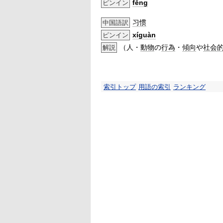
fēng
ピンイン
习惯
中国語訳
xíguàn
ピンイン
（人・
動物
の
行為
・
傾向
や
社会
解説
索引トップ
用語の索引
ランキング