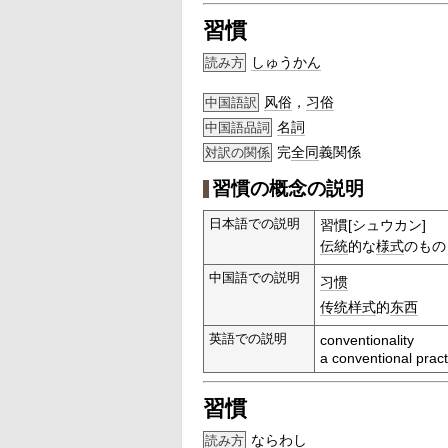
習慣
しゅうかん
読み方
风俗
，
习俗
中国語訳
名詞
中国語品詞
完
全同
義関係
対訳の関係
習慣の概念の説明
日本語での説明
習慣[シュウカン]
伝統
的な
様式
のもの
中国語での説明
习惯
传统样式
的
东西
英語での説明
conventionality
a conventional pract
習慣
ならわし
読み方