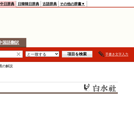
中日辞典
日韓韓日辞典
古語辞典
その他の辞書▼
中国語翻訳
手書き文字入力
慣
の解説