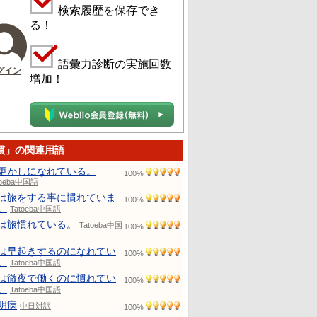
検索履歴を保存でき
る！
語彙力診断の実施回数
グイン
増加！
慣」の関連用語
更かしになれている。
100%
toeba中国語
は旅をする事に慣れていま
100%
。
Tatoeba中国語
は旅慣れている。
Tatoeba中国
100%
は早起きするのになれてい
100%
。
Tatoeba中国語
は徹夜で働くのに慣れてい
100%
。
Tatoeba中国語
明病
中日対訳
100%