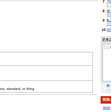
7
习
テ
8
彼
て
9
私
と
10
旧
テキ
ice, standard, or thing
習慣
習得