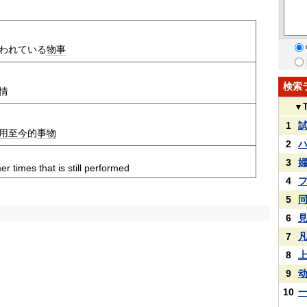
われている
物事
検索
情
▼
1
用
至今
的
事物
2
3
er times that is still performed
4
5
6
7
8
9
10