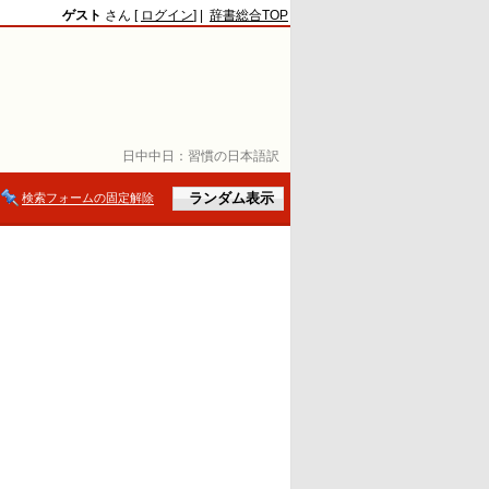
ゲスト
さん [
ログイン
] |
辞書総合TOP
日中中日：
習慣の日本語訳
検索フォームの固定解除