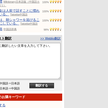
惯
Wiktionary日本語版（中国語カ
100%
ゴリ）
女は人前で話すことに慣れ
100%
いる。
Tatoeba中国語
は、朝シャワーを浴びるこ
100%
にしている。
Tatoeba中国語
俗
中国語辞典
98%
スト翻訳
>> Weblio翻訳
中国語⇒日本語
日本語⇒中国語
のお隣キーワード
する