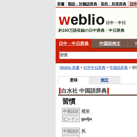
辞書
類語・対義語辞典
英和・和英辞典
日中
日中・中日
約160万語収録の日中辞典・中日辞典
日中・中日辞典
中国語例文
Weblio 辞書
>
日中中日辞典
>
中国語辞典
>
習
意味
例文
白水社 中国語辞典
習慣
规矩
中国語訳
guīju
ピンイン
风
中国語訳