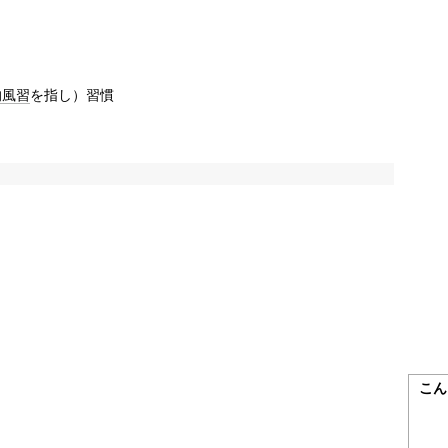
的
風習
を指し）習慣
こん