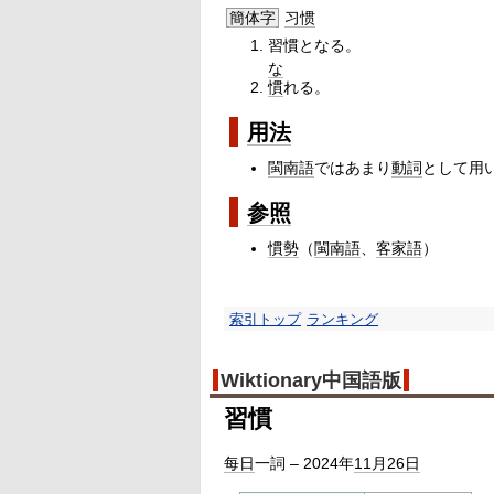
簡体字
习惯
習慣となる。
な
慣
れる。
用法
閩南語
ではあまり
動詞
として用
参照
慣勢
（
閩南語
、
客家語
）
索引トップ
ランキング
Wiktionary中国語版
習慣
每日
一詞 – 2024年
11月26日