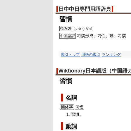
日中中日専門用語辞典
習慣
しゅうかん
読み方
习惯
形成
、
习性
、癖、
习惯
中国語訳
索引トップ
用語の索引
ランキング
Wiktionary日本語版（中国
習慣
名詞
簡体字
习惯
習慣。
動詞