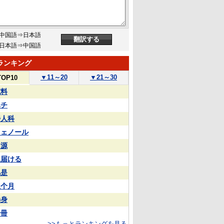
中国語⇒日本語
日本語⇒中国語
ランキング
▼
11～20
▼
21～30
TOP10
試料
ハチ
婦人科
フェノール
同源
見届ける
凡是
上个月
动身
一冊
>>もっとランキングを見る