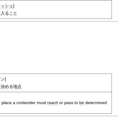
ニッシュ
]
に入ること
ン]
を
決め
る
地点
he place a contender must
reach
or pass to
be
determined