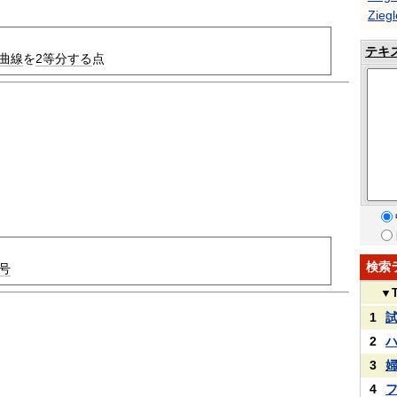
Ziegl
テキ
曲線
を
2等分する
点
検索
号
▼
1
2
3
4