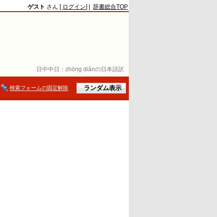
ゲスト
さん [
ログイン
] |
辞書総合TOP
日中中日：
zhōng diǎnの日本語訳
検索フォームの固定解除