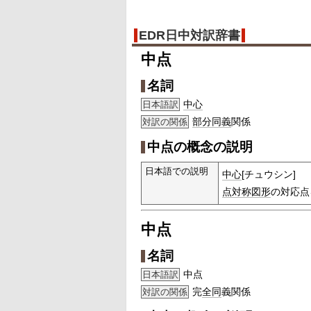
EDR日中対訳辞書
中点
名詞
中心
日本語訳
部分
同義
関係
対訳の関係
中点の概念の説明
日本語での説明
中心
[チュウシン]
点対称
図形
の対応点
中点
名詞
中点
日本語訳
完
全同
義関係
対訳の関係