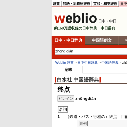
辞書
類語・対義語辞典
英和・和英辞典
日中
日中・中日
約160万語収録の日中辞典・中日辞典
日中・中日辞典
中国語例文
Weblio 辞書
>
日中中日辞典
>
中国語辞典
>
zh
意味
白水社 中国語辞典
终点
zhōngdiǎn
ピンイン
名詞
1
（
鉄道
・
バス
・
行程
の）
終点
，
目
用例