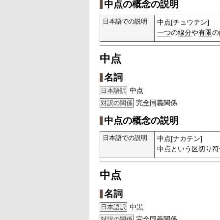
中点の概念の説明
日本語での説明
中点[チュウテン]
一つ
の
線分
や
有限
の
中点
名詞
中点
日本語訳
完
全同
義関係
対訳の関係
中点の概念の説明
日本語での説明
中点[ナカテン]
中点という
区切り
符
中点
名詞
中黒
日本語訳
完
全同
義関係
対訳の関係