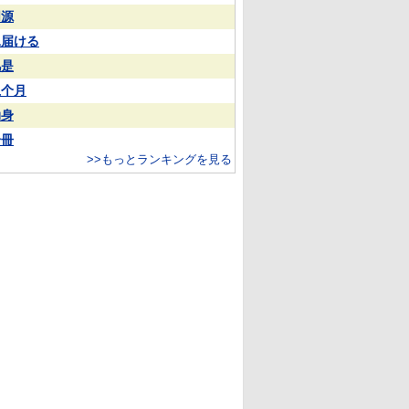
同源
見届ける
凡是
上个月
动身
一冊
>>もっとランキングを見る