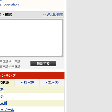
er operation
スト翻訳
>> Weblio翻訳
中国語⇒日本語
日本語⇒中国語
ランキング
▼
11～20
▼
21～30
TOP10
試料
ハチ
婦人科
フェノール