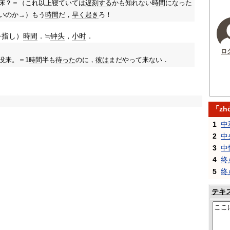
床？＝（これ以上寝ていては
遅刻する
かも知れない
時間
になった
いのか→）もう
時間
だ，
早く
起き
ろ！
を指し）
時間
．≒
钟头
，
小时
．
ロ
没来。＝1
時間
半も
待った
のに，
彼は
まだやって来ない．
「zh
1
中
2
中
3
中
4
终
5
终
テキ