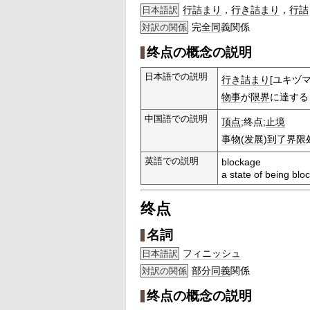
行詰まり
，
行き詰まり
，
行詰
日本語訳
完
全同
義関係
対訳の関係
终点の概念の説明
日本語での説明
行き詰まり
[ユキヅマ
物事
が
限界
に達する
中国語での説明
顶点
;终点;
止境
事物
(
发展
)
到了
界限
英語での説明
blockage
a state of being blo
终点
名詞
フィニッシュ
日本語訳
部分
同義
関係
対訳の関係
终点の概念の説明