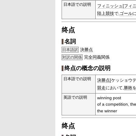
日本語での説明
フィニッシュ
[
フィ
陸上競技
で,
ゴール
终点
名詞
決勝点
日本語訳
完
全同
義関係
対訳の関係
终点の概念の説明
日本語での説明
決勝点
[ケッショウテ
競走
において,
勝敗
英語での説明
winning post
of a competition, t
the winner
终点