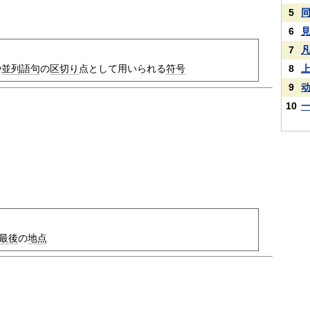
5
6
7
8
や
並列
語句
の
区切り
点として用いられる
符号
9
10
最後
の
地点