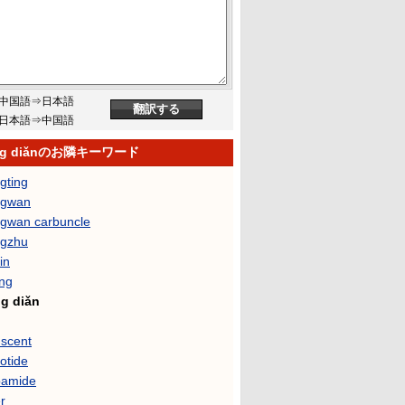
中国語⇒日本語
日本語⇒中国語
ng diǎnのお隣キーワード
gting
ngwan
gwan carbuncle
gzhu
in
ng
g diǎn
 scent
otide
pamide
r