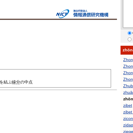
zhō
Zhon
Zho
Zhon
Zhon
を結ぶ
線分
の中点
Zhub
zhuǎ
zhōn
zibet
zibet
zicon
zida
ziege