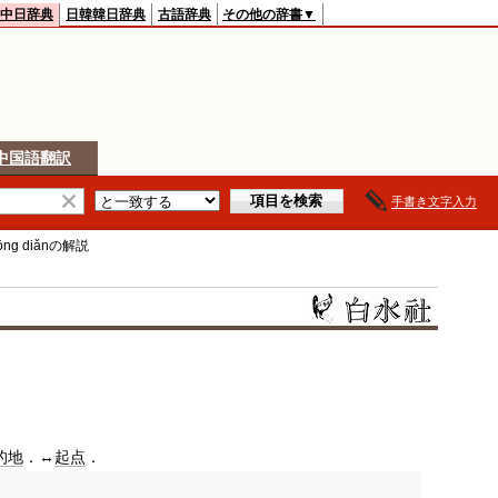
中日辞典
日韓韓日辞典
古語辞典
その他の辞書▼
中国語翻訳
手書き文字入力
ōng diǎn
の解説
的地
．↔
起点
．