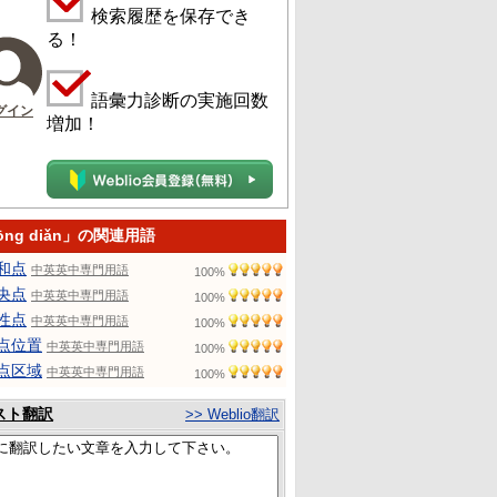
検索履歴を保存でき
る！
語彙力診断の実施回数
グイン
増加！
ōng diǎn」の関連用語
和点
中英英中専門用語
100%
央点
中英英中専門用語
100%
性点
中英英中専門用語
100%
点位置
中英英中専門用語
100%
点区域
中英英中専門用語
100%
スト翻訳
>> Weblio翻訳