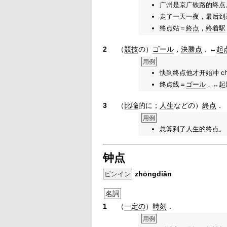
广州是京广铁路的终点
走了一天一夜，最后到
终点站＝
終点
，
終着駅
2
（
競技
の）
ゴール
，
決勝点
．↔
起
用例
快到终点他才开始冲 ch
终点线＝
ゴール
．↔起
3
（
比喩
的に；
人生
などの）
終点
．
用例
总算到了人生的终点。
钟点
zhōngdiǎn
ピンイン
名詞
1
（
一定の
）
時刻
．
用例