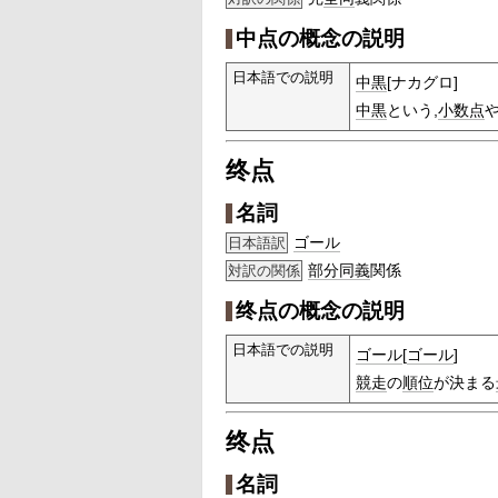
中点の概念の説明
日本語での説明
中黒
[ナカグロ]
中黒
という,
小数点
终点
名詞
ゴール
日本語訳
部分
同義
関係
対訳の関係
终点の概念の説明
日本語での説明
ゴール
[
ゴール
]
競走
の
順位
が決まる
终点
名詞