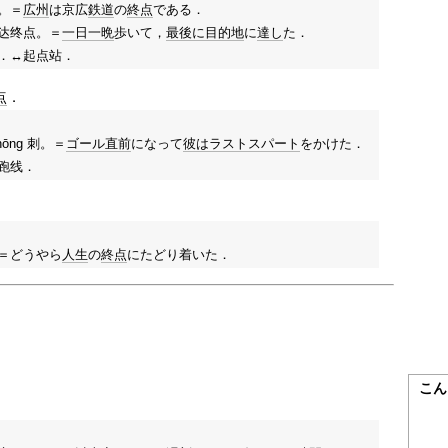
。＝
広州
は京広
鉄道
の
終点
である．
达终点。＝
一日
一晩
歩いて，
最後に
目的地
に
達し
た．
．↔起点站．
点
．
ōng 刺。＝
ゴール
直前
になって
彼は
ラストスパート
をかけた．
跑线．
＝どうやら
人生
の
終点
にたどり着いた．
こん