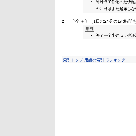
到钟点了你还不赶快起
のに君はまだ
起床
しな
2
〔‘
个
’＋〕（1日の
24
分の1の
時間
用例
等了一个半钟点，他还
索引トップ
用語の索引
ランキング