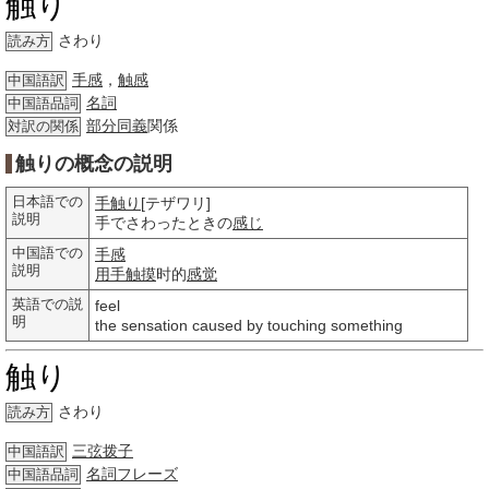
触り
さわり
読み方
手感
，
触感
中国語訳
名詞
中国語品詞
部分
同義
関係
対訳の関係
触りの概念の説明
日本語での
手触り
[テザワリ]
説明
手でさわったときの
感じ
中国語での
手感
説明
用手触摸
时的
感觉
英語での説
feel
明
the sensation caused by touching something
触り
さわり
読み方
三弦拨子
中国語訳
名詞
フレーズ
中国語品詞