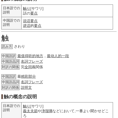
日本語での
触り
[サワリ]
説明
話の
要点
中国語での
说话要点
説明
讲话
的
要点
触
さわり
読み方
最值得听的地方
，
最动人的一段
中国語訳
名詞
フレーズ
中国語品詞
完
全同
義関係
対訳の関係
最
精彩部分
中国語訳
名詞
フレーズ
中国語品詞
説明文
対訳の関係
触の概念の説明
日本語での
触り
[サワリ]
説明
義太夫節
や
浄瑠璃
などにおいて,一番よい聞かせどこ
ろ