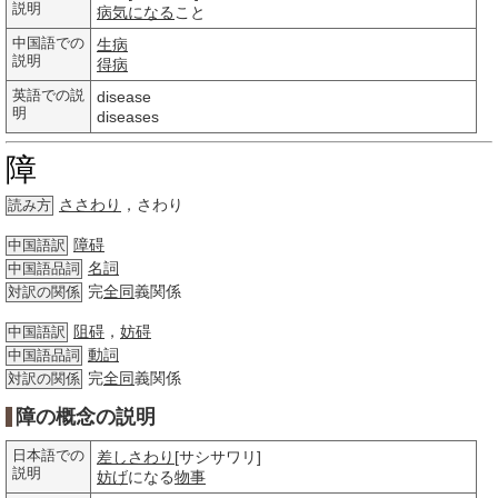
説明
病気になる
こと
中国語での
生病
説明
得病
英語での説
disease
明
diseases
障
ささわり
，さわり
読み方
障碍
中国語訳
名詞
中国語品詞
完
全同
義関係
対訳の関係
阻碍
，
妨碍
中国語訳
動詞
中国語品詞
完
全同
義関係
対訳の関係
障の概念の説明
日本語での
差しさわり
[サシサワリ]
説明
妨げ
になる
物事