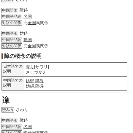
障碍
中国語訳
名詞
中国語品詞
完
全同
義関係
対訳の関係
妨碍
中国語訳
動詞
中国語品詞
完
全同
義関係
対訳の関係
障の概念の説明
日本語での
障り
[サワリ]
説明
さしつかえ
中国語での
妨碍
,
障碍
説明
妨碍
,
障碍
障
さわり
読み方
障碍
中国語訳
名詞
中国語品詞
部分
同義
関係