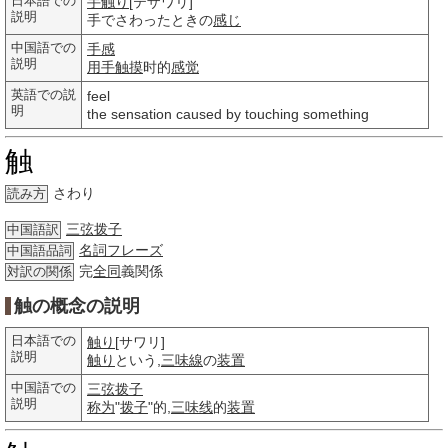
日本語での
手触り
[テザワリ]
説明
手でさわったときの
感じ
中国語での
手感
説明
用手触摸
时的
感觉
英語での説
feel
明
the sensation caused by touching something
触
さわり
読み方
三弦拨子
中国語訳
名詞
フレーズ
中国語品詞
完
全同
義関係
対訳の関係
触の概念の説明
日本語での
触り
[サワリ]
説明
触り
という,
三味線
の
装置
中国語での
三弦拨子
説明
称为
"
拨子
"的,
三味线
的
装置