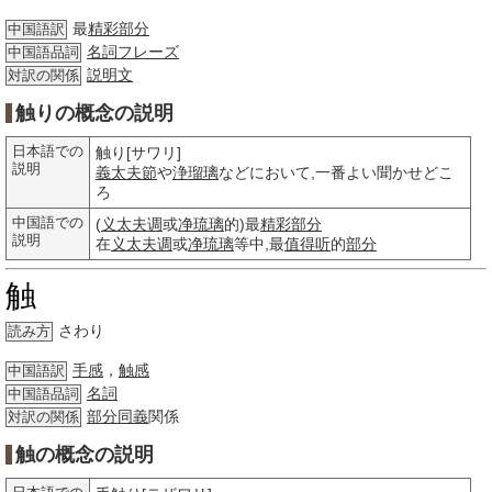
最
精彩部分
中国語訳
名詞
フレーズ
中国語品詞
説明文
対訳の関係
触りの概念の説明
日本語での
触り[サワリ]
説明
義太夫節
や
浄瑠璃
などにおいて,一番よい聞かせどこ
ろ
中国語での
(
义太夫调
或
净琉璃
的)最
精彩部分
説明
在
义太夫调
或
净琉璃
等中,最
值得听
的
部分
触
さわり
読み方
手感
，
触感
中国語訳
名詞
中国語品詞
部分
同義
関係
対訳の関係
触の概念の説明