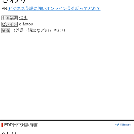
PR:
ビジネス英語に強いオンライン英会話ってどれ？
俏头
中国語訳
qiàotou
ピンイン
（
芝居
・
講談
などの）さわり
解説
EDR日中対訳辞書