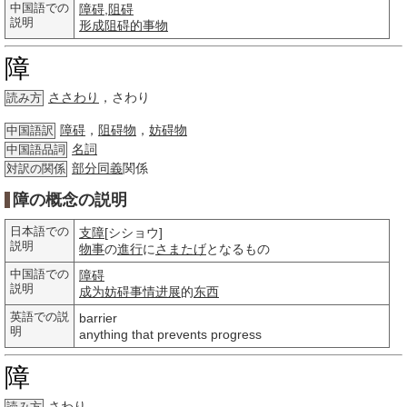
中国語での
障碍
,
阻碍
説明
形成
阻碍的
事物
障
ささわり
，さわり
読み方
障碍
，
阻碍物
，
妨碍物
中国語訳
名詞
中国語品詞
部分
同義
関係
対訳の関係
障の概念の説明
日本語での
支障
[シショウ]
説明
物事
の
進行
に
さまたげ
となるもの
中国語での
障碍
説明
成为
妨碍
事情
进展
的
东西
英語での説
barrier
明
anything that prevents progress
障
さわり