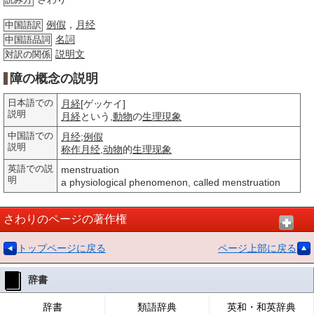
読み方
例假
，
月经
中国語訳
名詞
中国語品詞
説明文
対訳の関係
障の概念の説明
日本語での
月経
[ゲッケイ]
説明
月経
という,
動物
の
生理
現象
中国語での
月经
;
例假
説明
称作
月经
,
动物
的
生理
现象
英語での説
menstruation
明
a physiological phenomenon, called menstruation
さわりのページの著作権
トップページに戻る
ページ上部に戻る
辞書
辞書
類語辞典
英和・和英辞典