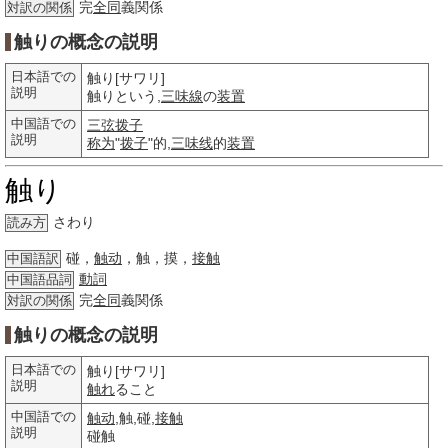
完
全同
義関係
対訳の関係
触りの概念の説明
日本語での
触り[サワリ]
説明
触りという,
三味線
の
装置
中国語での
三弦拨子
説明
称为
"
拨子
"的,
三味线
的
装置
触り
さわり
読み方
碰，
触动
，触，摸，
接触
中国語訳
動詞
中国語品詞
完
全同
義関係
対訳の関係
触りの概念の説明
日本語での
触り[サワリ]
説明
触れ
ること
中国語での
触动
,触,碰,
接触
説明
碰触