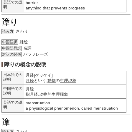
英語での説
barrier
明
anything that prevents progress
障り
さわり
読み方
月经
中国語訳
名詞
中国語品詞
パラフレーズ
対訳の関係
障りの概念の説明
日本語での
月経
[ゲッケイ]
説明
月経
という,
動物
の
生理
現象
中国語での
月经
説明
指
月经
,
动物
的
生理
现象
英語での説
menstruation
明
a physiological phenomenon, called menstruation
障
さわり
読み方