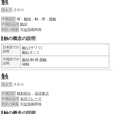
触
さわり
読み方
碰，
触动
，触，摸，
接触
中国語訳
動詞
中国語品詞
完
全同
義関係
対訳の関係
触の概念の説明
日本語での
触り
[サワリ]
説明
触れ
ること
中国語での
触动
,触,碰,
接触
説明
碰触
触
さわり
読み方
精彩部分
，
说话要点
中国語訳
名詞
フレーズ
中国語品詞
完
全同
義関係
対訳の関係
触の概念の説明