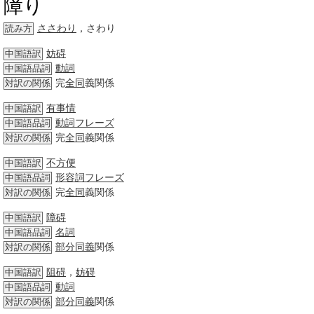
障り
ささわり
，さわり
読み方
妨碍
中国語訳
動詞
中国語品詞
完
全同
義関係
対訳の関係
有事情
中国語訳
動詞
フレーズ
中国語品詞
完
全同
義関係
対訳の関係
不方便
中国語訳
形容詞
フレーズ
中国語品詞
完
全同
義関係
対訳の関係
障碍
中国語訳
名詞
中国語品詞
部分
同義
関係
対訳の関係
阻碍
，
妨碍
中国語訳
動詞
中国語品詞
部分
同義
関係
対訳の関係