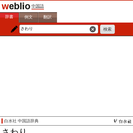
中国語
辞書
例文
翻訳
白水社 中国語辞典
さわり