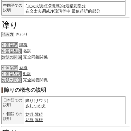
中国語での
(
义太夫调
或
净琉璃
的)最
精彩部分
説明
在
义太夫调
或
净琉璃
等中,最
值得听
的
部分
障り
さわり
読み方
障碍
中国語訳
名詞
中国語品詞
完
全同
義関係
対訳の関係
妨碍
中国語訳
動詞
中国語品詞
完
全同
義関係
対訳の関係
障りの概念の説明
日本語での
障り[サワリ]
説明
さしつかえ
中国語での
妨碍
,
障碍
説明
妨碍
,
障碍