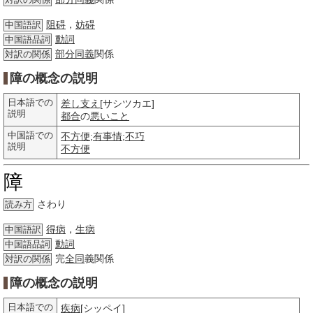
対訳の関係
阻碍
，
妨碍
中国語訳
動詞
中国語品詞
部分
同義
関係
対訳の関係
障の概念の説明
日本語での
差し支え
[サシツカエ]
説明
都合
の
悪いこと
中国語での
不方便
;
有事情
;
不巧
説明
不方便
障
さわり
読み方
得病
，
生病
中国語訳
動詞
中国語品詞
完
全同
義関係
対訳の関係
障の概念の説明
日本語での
疾病
[シッペイ]