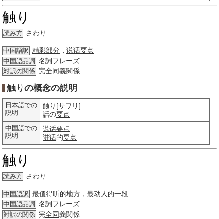
触り
さわり
読み方
精彩部分
，
说话要点
中国語訳
名詞
フレーズ
中国語品詞
完
全同
義関係
対訳の関係
触りの概念の説明
日本語での
触り[サワリ]
説明
話の
要点
中国語での
说话要点
説明
讲话
的
要点
触り
さわり
読み方
最值得听的地方
，
最动人的一段
中国語訳
名詞
フレーズ
中国語品詞
完
全同
義関係
対訳の関係