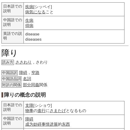
日本語での
疾病
[シッペイ]
説明
病気になる
こと
中国語での
生病
説明
得病
英語での説
disease
明
diseases
障り
ささわり
，さわり
読み方
障碍
，
窄路
中国語訳
名詞
中国語品詞
部分
同義
関係
対訳の関係
障りの概念の説明
日本語での
支障
[シショウ]
説明
物事
の
進行
に
さまたげ
となるもの
中国語での
障碍
説明
成为
妨碍
事情
进展
的
东西