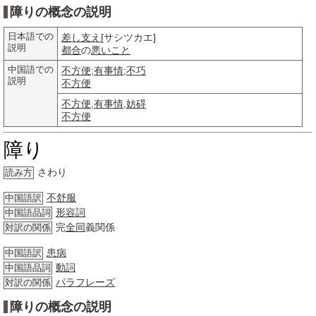
障りの概念の説明
日本語での
差し支え
[サシツカエ]
説明
都合
の
悪いこと
中国語での
不方便
;
有事情
;
不巧
説明
不方便
不方便
,
有事情
,
妨碍
不方便
障り
さわり
読み方
不舒服
中国語訳
形容詞
中国語品詞
完
全同
義関係
対訳の関係
患病
中国語訳
動詞
中国語品詞
パラフレーズ
対訳の関係
障りの概念の説明