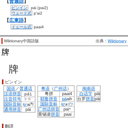
【
普通話
】
ピンイン
pái (pai2)
ウェード式
p'ai2
【
広東語
】
イェール式
paai4
Wiktionary中国語版
出典：
Wiktionary
牌
牌
ピンイン
国语
／
普通话
粤语
（
广州话
）
闽南语
汉语拼音
pái
粤拼
paai4
白话字
pâi
耶鲁
拼音
pà
aih
台罗
拼音
pâi
注音符号
ㄆㄞˊ
国际音标
pʰ
aːi
²¹
国际音标
pʰ
aɪ̯³⁵
/
/
/
/
广州话
拼音
pai⁴
通用拼音
pái
黄锡凌
拼音
ˌpaai
翻譯