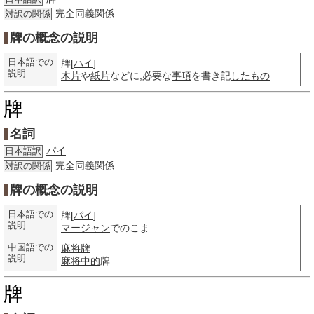
完
全同
義関係
対訳の関係
牌の概念の説明
日本語での
牌[
ハイ
]
説明
木片
や
紙片
などに,必要な
事項
を書き記
したもの
牌
名詞
パイ
日本語訳
完
全同
義関係
対訳の関係
牌の概念の説明
日本語での
牌[
パイ
]
説明
マージャン
でのこま
中国語での
麻将牌
説明
麻将
中的
牌
牌