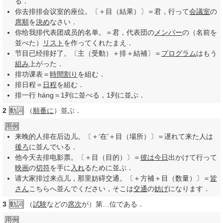
る．
你去排排会议室的座位。〔＋目（結果）〕＝君，行って
会議室
の
席順
を
決め
なさい．
你给我排代表团成员的名单。＝君，代表団の
メンバー
の（名前を
並べた）
リスト
を作ってくれたまえ．
节目已经排好了。〔主（受動）＋排＋結補〕＝
プログラム
はもう
組み
上がった．
排功课表＝
時間割り
を組む．
排日程＝
日程
を組む．
排一行 háng＝1列に並べる，1列に並ぶ．
2
動詞
（
順番に
）並ぶ．
用例
来晚的人排在后边儿。〔＋‘在’＋目（場所）〕＝遅れて来た人は
後ろ
に並んでいる．
他今天去排电影票。〔＋目（目的）〕＝
彼は
今日
出かけて行って
映画
の
切符
を手に
入れ
るために並ぶ．
请大家排过来点儿，那里妨碍交通。〔＋方補＋目（数量）〕＝
皆
さん
こちらへ並んでください，そこは
交通
の
妨げ
になります．
3
動詞
（
試験
などの
席次
が）第…位である．
用例