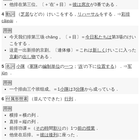
他排在第三位。〔＋‘在’＋目〕＝
彼は
席次
が3番である．
4
動詞
（
芝居
などの）けいこをする，
リハーサル
をする．⇒
彩排
cǎipái
．
用例
今天我们排第三场 chǎng 。〔＋目〕＝
今日
私たちは
第3場のけい
こをする．
这是一出新排的京剧。〔連体修〕＝これは
新しく
けいこに入った
京劇
の
出し物
である．
5
名詞
小隊
（
軍隊
の
編制
単位
の
一つ
；‘
连
’の下に
位置する
）．⇒
军
jūn
．
用例
一个排由三个班组成。＝1
小隊
は3
分隊
から成っている．
6
付属形態素
（並んでできた）
行列
．
用例
横排＝横の列．
直排＝縦の列．
前排功课＝（
その時
間
割り
の）1つ
前の
授業
．
他坐在后排。＝
彼は
後列
に座った．