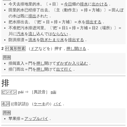
今天去排地里的水。〔＋目〕＝
今日
畑の
排水
に
出かける
．
田里的水已经排了出去。〔主（動作主）＋排＋方補）〕＝田んぼ
の水は既に
排出
された．
把水排出去。〔‘把’＋目＋排＋方補〕＝水を
排出する
．
不准把污水排进河里。〔‘把’＋目1＋排＋方補＋目2（場所）〕＝
川に
汚水
を
流し
込んでは
ならない
．
防洪排渍＝
洪水
を
防ぎ
たまり水
を
排出する
．
2
付属形態素
（
ドア
などを）押す，
押し開ける
．
用例
排闼直入＝門を
押し
開けて
ずかずか
入り込む
．
排门而出＝門を
押し
開けて
出て行く
．
排
pái
⇒ ［異読音］
pǎi
ピンイン
名詞
((音訳語)) （
ケーキ
の）
パイ
．
用例
苹果排＝
アップルパイ
．