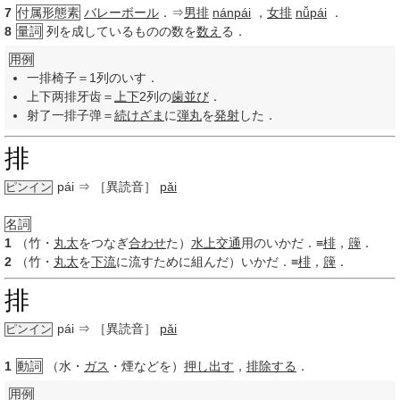
7
付属形態素
バレーボール
．⇒
男排
nánpái
，
女排
nǚpái
．
8
量詞
列を成しているものの数を
数え
る．
用例
一排椅子＝1列のいす．
上下两排牙齿＝
上下
2列の
歯並び
．
射了一排子弹＝
続けざま
に
弾丸
を
発射
した．
排
pái
⇒ ［異読音］
pǎi
ピンイン
名詞
1
（竹・
丸太
をつなぎ
合わせ
た）
水上
交通
用のいかだ．≡
棑
，
簰
．
2
（竹・
丸太
を
下流
に流すために組んだ）いかだ．≡
棑
，
簰
．
排
pái
⇒ ［異読音］
pǎi
ピンイン
1
動詞
（水・
ガス
・煙などを）
押し出す
，
排除する
．
用例