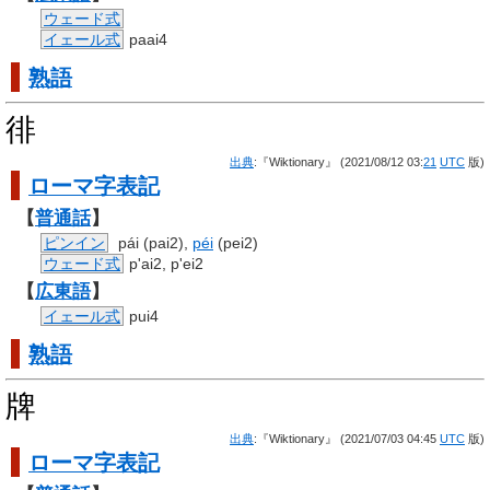
ウェード式
イェール式
paai4
熟語
徘
出典
:『Wiktionary』 (2021/08/12 03:
21
UTC
版)
ローマ字
表記
【
普通話
】
ピンイン
pái (pai2),
péi
(pei2)
ウェード式
p'ai2, p'ei2
【
広東語
】
イェール式
pui4
熟語
牌
出典
:『Wiktionary』 (2021/07/03 04:45
UTC
版)
ローマ字
表記