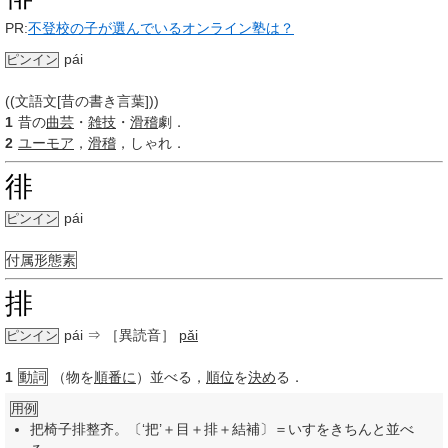
PR:
不登校の子が選んでいるオンライン塾は？
pái
ピンイン
((文語文[昔の書き言葉]))
1
昔の
曲芸
・
雑技
・
滑稽
劇．
2
ユーモア
，
滑稽
，しゃれ．
徘
pái
ピンイン
付属形態素
排
pái
⇒ ［異読音］
pǎi
ピンイン
1
動詞
（物を
順番に
）並べる，
順位
を
決め
る．
用例
把椅子排整齐。〔‘把’＋目＋排＋結補〕＝いすをきちんと並べ