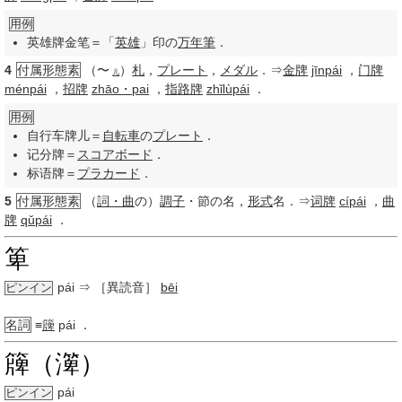
用例
英雄牌金笔＝「
英雄
」印の
万年筆
．
4
付属形態素
（〜
）
札
，
プレート
，
メダル
．⇒
金牌
jīnpái
，
门牌
儿
ménpái
，
招牌
zhāo・pai
，
指路牌
zhǐlùpái
．
用例
自行车牌儿＝
自転車
の
プレート
．
记分牌＝
スコアボード
．
标语牌＝
プラカード
．
5
付属形態素
（
詞・曲
の）
調子
・節の名，
形式
名．⇒
词牌
cípái
，
曲
牌
qǔpái
．
箄
pái
⇒ ［異読音］
bēi
ピンイン
名詞
≡
簰
pái
．
簰（㵺）
pái
ピンイン