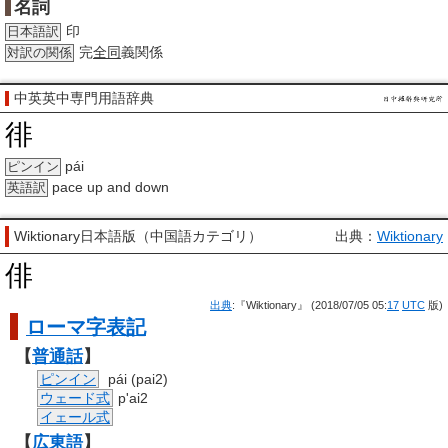
名詞
印
日本語訳
完
全同
義関係
対訳の関係
中英英中専門用語辞典
徘
pái
ピンイン
pace up and down
英語訳
Wiktionary日本語版（中国語カテゴリ）
出典：
Wiktionary
俳
出典
:『Wiktionary』 (2018/07/05 05:
17
UTC
版)
ローマ字
表記
【
普通話
】
ピンイン
pái (pai2)
ウェード式
p'ai2
イェール式
【
広東語
】