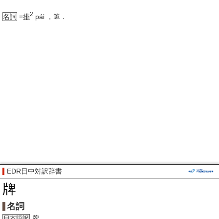
2
名詞
≡
排
pái
，箄．
EDR日中対訳辞書
牌
名詞
牌
日本語訳