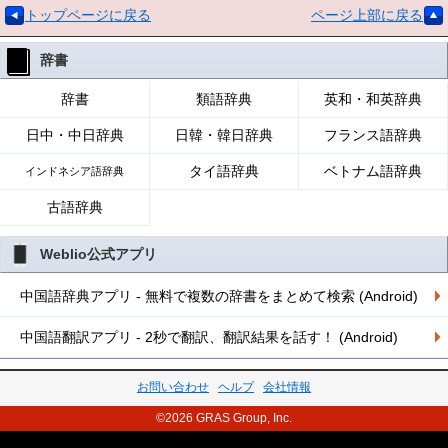
トップページに戻る
ページ上部に戻る
辞書
辞書
類語辞典
英和・和英辞典
日中・中日辞典
日韓・韓日辞典
フランス語辞典
タイ語辞典
ベトナム語辞典
インドネシア語辞典
古語辞典
Weblio公式アプリ
中国語辞典アプリ - 無料で複数の辞書をまとめて検索 (Android)
中国語翻訳アプリ - 2秒で翻訳、翻訳結果を話す！ (Android)
お問い合わせ
ヘルプ
会社情報
©2026 GRAS Group, Inc.