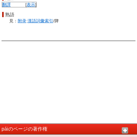
翻譯
[
表示
]
熟語
見：
附录
:
漢語
詞彙
索引
/牌
páiのページの著作権