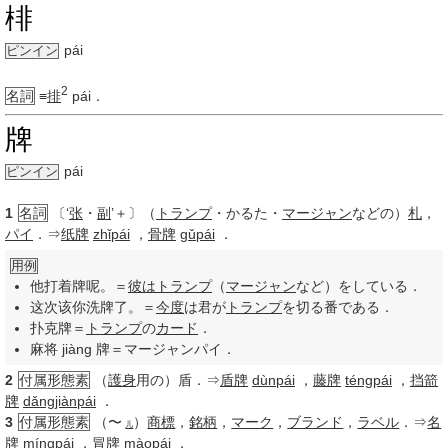
棑
pái
ピンイン
2
名詞
≡
排
pái．
牌
pái
ピンイン
1
名詞
〔‘
张
・
副
’＋〕（
トランプ
・かるた・
マージャン
などの）
札
，
パイ
．⇒
纸牌
zhǐpái
，
骨牌
gǔpái
．
用例
他打着牌呢。＝
彼は
トランプ
（
マージャン
など）をしている．
这次该你洗牌了。＝
今度
は君が
トランプ
を切る番である．
扑克牌＝
トランプ
の
カード
．
麻将 jiàng 牌＝マージャンパイ．
2
付属形態素
（
護身
用の）盾．⇒
盾牌
dùnpái
，
藤牌
téngpái
，
挡箭
牌
dǎngjiànpái
．
3
付属形態素
（〜
）
商標
，
銘柄
，
マーク
，
ブランド
，
ラベル
．⇒
名
儿
牌
míngpái
，
冒牌
màopái
．