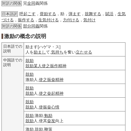
完
全同
義関係
対訳の関係
呼起こす
，
督励する
，励，
弾ます
，
鼓舞する
，
賦活
，
生気
日本語訳
づける
，
振作する
，
生気付ける
，
力付ける
，
気付け
部分
同義
関係
対訳の関係
激励の概念の説明
日本語での
励ます[ハゲマ・ス]
説明
人を
励まし
て,
気持ち
を奮い
立たせる
中国語での
鼓励
説明
鼓励
某人
使之
振作精神
鼓励
激励人,
使之
振奋精神
鼓励
鼓励
人,
使之
奋起
精神
鼓励
鼓励
人,
使振奋
心情
鼓励
;激励;
勉励
鼓励
人,使其
奋发
向上
激励,
鼓励
,
鞭策