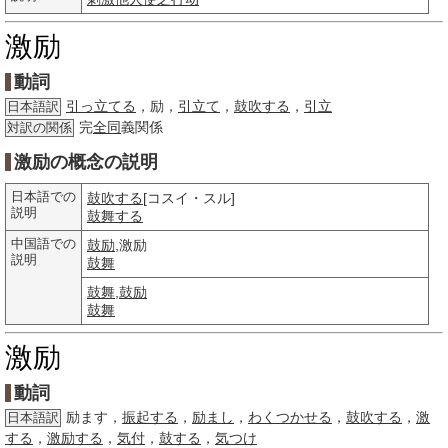
激励
動詞
引っ立てる
，励，
引立て
，
鼓吹する
，
引立
日本語訳
完
全同
義関係
対訳の関係
激励の概念の説明
日本語での
鼓吹する
[コスイ・スル]
説明
鼓舞する
中国語での
鼓励
,激励
説明
鼓舞
鼓舞
,
鼓励
鼓舞
激励
動詞
励ます，
振起する
，
励まし
，
わくつかせる
，
鼓吹する
，
激
日本語訳
する
，
激励する
，
気付
，
鼓する
，
気つけ