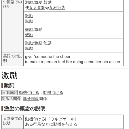
中国語での
激励,
激发
,
鼓励
説明
使
某人
喜欢
做
某种
行为
鼓励
鼓励
鼓励
,激励
鼓励
鼓励
;激励;
勉励
鼓励
英語での説
give *someone the cheer
明
to make a person feel like doing some certain action
激励
動詞
動機付ける
，
動機づける
日本語訳
部分
同義
関係
対訳の関係
激励の概念の説明
日本語での
動機付ける
[ドウキヅケ・ル]
説明
ある
行為
などに
動機
を与える