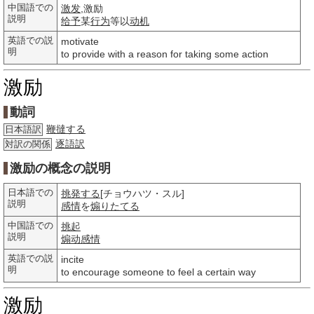
中国語での
激发
,激励
説明
给予
某
行为
等以
动机
英語での説
motivate
明
to provide with a reason for taking some action
激励
動詞
鞭撻する
日本語訳
逐語訳
対訳の関係
激励の概念の説明
日本語での
挑発する
[チョウハツ・スル]
説明
感情
を
煽りたてる
中国語での
挑起
説明
煽动
感情
英語での説
incite
明
to encourage someone to feel a certain way
激励