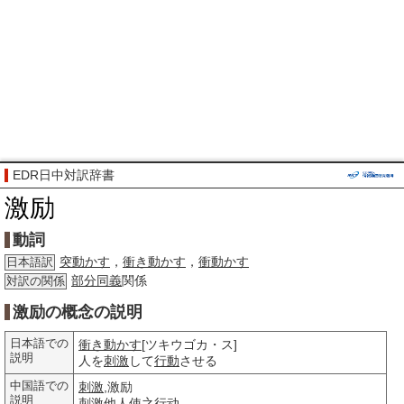
EDR日中対訳辞書
激励
動詞
突動かす
，
衝き動かす
，
衝動かす
日本語訳
部分
同義
関係
対訳の関係
激励の概念の説明
日本語での
衝き動かす
[ツキウゴカ・ス]
説明
人を
刺激
して
行動
させる
中国語での
刺激
,激励
説明
刺激
他人
使之
行动