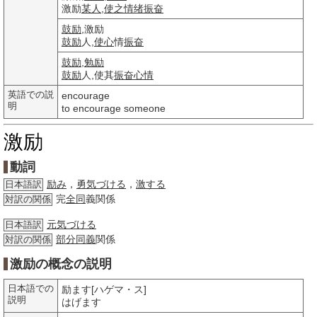
激励
某人
,
使之
情绪
振奋
鼓励
,激励
鼓励
人,
使心
情
振奋
鼓励
,
勉励
鼓励
人,使其
振奋
心情
英語での説
encourage
明
to encourage someone
激励
動詞
励み
，
勇気づける
，
激する
日本語訳
完
全同
義関係
対訳の関係
元気づける
日本語訳
部分
同義
関係
対訳の関係
激励の概念の説明
日本語での
励ます[ハゲマ・ス]
説明
はげます