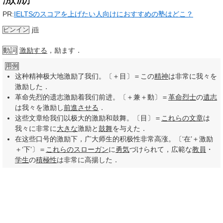
PR:
IELTSのスコアを上げたい人向けにおすすめの塾はどこ？
jīlì
ピンイン
動詞
激励する
，励ます．
用例
这种精神极大地激励了我们。〔＋目〕＝この
精神
は非常に我々を
激励した．
革命先烈的遗志激励着我们前进。〔＋兼＋動〕＝
革命
烈士
の
遺志
は我々を激励し
前進させる
．
这些文章给我们以极大的激励和鼓舞。〔目〕＝
これらの
文章
は
我々に非常に
大きな
激励と
鼓舞
を与えた．
在这些口号的激励下，广大师生的积极性非常高涨。〔‘在’＋激励
＋‘下’〕＝
これらの
スローガン
に
勇気
づけられて，広範な
教員
・
学生
の
積極性
は非常に高揚した．