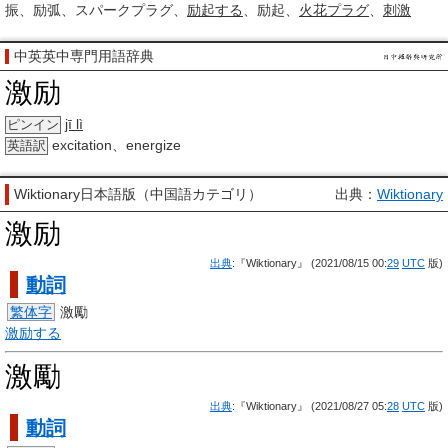
振、励弧、スパークプラグ、
励起する
、励起、
火花
プラグ
、
刺激
中英英中専門用語辞典
激励
jī lì
ピンイン
excitation、energize
英語訳
Wiktionary日本語版（中国語カテゴリ）
出典：
Wiktionary
激励
出典
:『Wiktionary』 (2021/08/15 00:
29
UTC
版)
動詞
繁体字
激勵
激励する
激勵
出典
:『Wiktionary』 (2021/08/27 05:
28
UTC
版)
動詞