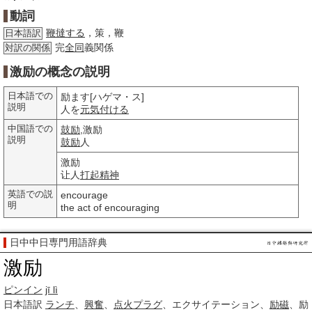
動詞
鞭撻する
，策，鞭
日本語訳
完
全同
義関係
対訳の関係
激励の概念の説明
日本語での
励ます[ハゲマ・ス]
説明
人を
元気付ける
中国語での
鼓励
,激励
説明
鼓励
人
激励
让人
打起精神
英語での説
encourage
明
the act of encouraging
日中中日専門用語辞典
激励
ピンイン
jī lì
日本語訳
ランチ
、
興奮
、
点火プラグ
、エクサイテーション、
励磁
、励