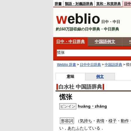
辞書
類語・対義語辞典
英和・和英辞典
日中
日中・中日
約160万語収録の日中辞典・中日辞典
日中・中日辞典
中国語例文
Weblio 辞書
>
日中中日辞典
>
中国語辞典
>
慌
意味
例文
白水社 中国語辞典
慌张
huāng・zhāng
ピンイン
形容詞
（
気持ち
・
表情
・
様子
・
動作
い，
あたふた
している．