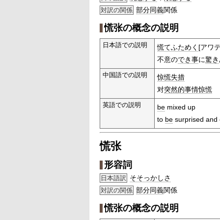
部分
同義
関係
対訳の関係
慌张の概念の説明
日本語での説明
慌てふためく
[アワ
不意の
でき事
に
驚き
中国語での説明
惊慌失措
对
突然的
事情
惊慌
英語での説明
be
mixed up
to
be
surprised and 
慌张
形容詞
そそっかしさ
日本語訳
部分
同義
関係
対訳の関係
慌张の概念の説明