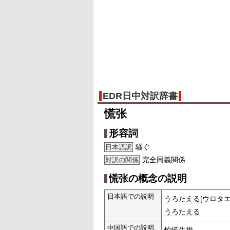
EDR日中対訳辞書
慌张
形容詞
騒ぐ
日本語訳
完
全同
義関係
対訳の関係
慌张の概念の説明
日本語での説明
うろたえる
[ウロタエ
うろたえる
中国語での説明