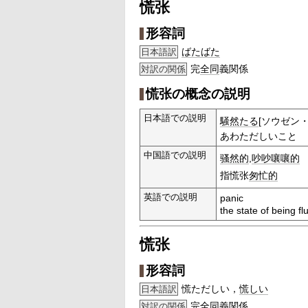
慌张
形容詞
ばたばた
日本語訳
完
全同
義関係
対訳の関係
慌张の概念の説明
日本語での説明
騒然たる
[ソウゼン・
あわただしいこと
中国語での説明
骚然的
,
吵吵嚷嚷的
指慌张
匆忙的
英語での説明
panic
the state of being f
慌张
形容詞
慌ただしい，
慌しい
日本語訳
完
全同
義関係
対訳の関係