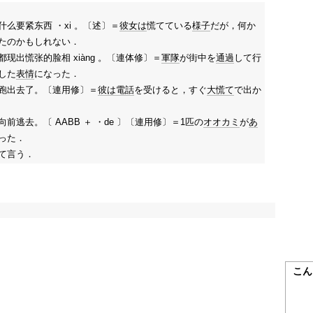
么要紧东西 ・xi 。〔述〕＝
彼女は
慌てている
様子
だが，何か
たのかもしれない．
现出慌张的脸相 xiàng 。〔連体修〕＝
軍隊
が街中を
通過
して行
した
表情
になった．
跑出去了。〔連用修〕＝
彼は
電話
を受けると，すぐ
大慌て
で出か
地向前逃去。〔 AABB ＋ ・de 〕〔連用修〕＝1匹の
オオカミ
が
あ
った．
て言う．
こん