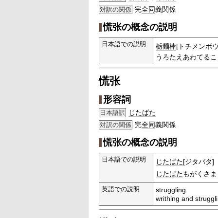
完
全同
義関係
対訳の関係
慌张の概念の説明
日本語での説明
栃麺棒
[トチメンボウ
うろたえあわてるこ
慌张
形容詞
じたばた
日本語訳
完
全同
義関係
対訳の関係
慌张の概念の説明
日本語での説明
じたばた
[ジタバタ]
じたばた
もがくさま
英語での説明
struggling
writhing and struggl