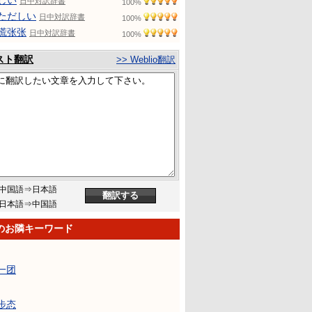
しい
日中対訳辞書
100%
ただしい
日中対訳辞書
100%
慌张张
日中対訳辞書
100%
スト翻訳
>> Weblio翻訳
中国語⇒日本語
日本語⇒中国語
のお隣キーワード
一团
步态