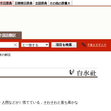
中日辞典
日韓韓日辞典
古語辞典
その他の辞書▼
中国語翻訳
手書き文字入力
张
の解説
・
人間
などが）慌てている，
そわそわ
と
落ち
着かな