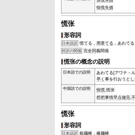
惊慌失措
惊慌失措
慌张
形容詞
慌てる，
周章てる
，あわてる
日本語訳
完
全同
義関係
対訳の関係
慌张の概念の説明
日本語での説明
あわてる[アワテ・ル
早く
事を行おうとし
中国語での説明
惊慌
,慌张
想把
事情
早点
做完
,
慌张
形容詞
栃麺棒
，
橡麺棒
日本語訳