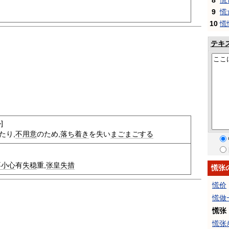
8
慌
9
慌
10
慌
テキ
]
たり,
不用意
のため,
落ち着き
を失い
まごまごする
不小心
有
失稳
重,
张皇失措
慌张
慌价
慌做
慌张
慌张