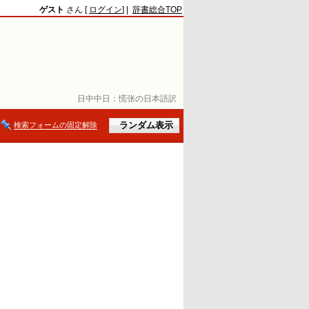
ゲスト
さん [
ログイン
] |
辞書総合TOP
日中中日：
慌张の日本語訳
検索フォームの固定解除