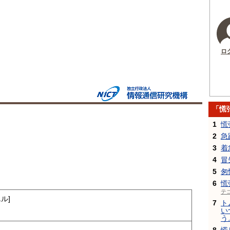
ロ
「慌
1
慌
2
急
3
着
4
冒
5
匆
6
慌
テ
ル]
7
ト
い
う