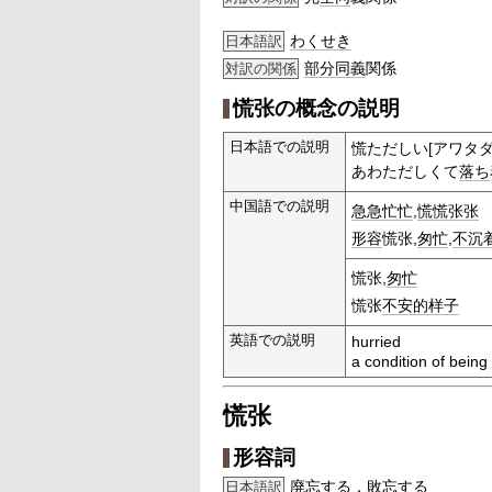
わくせき
日本語訳
部分
同義
関係
対訳の関係
慌张の概念の説明
日本語での説明
慌ただしい[アワタダ
あわただしくて
落ち
中国語での説明
急急忙忙
,
慌慌张张
形容
慌张,
匆忙
,
不沉
慌张,
匆忙
慌张
不安的
样子
英語での説明
hurried
a condition of being
慌张
形容詞
廃忘する
，
敗忘する
日本語訳