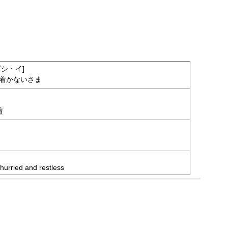
シ・イ]
着かないさま
着
 hurried and restless