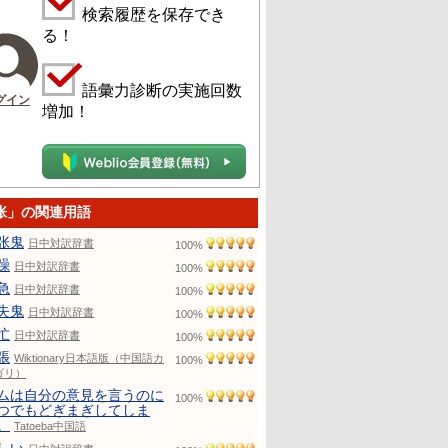
検索履歴を保存でき
る！
語彙力診断の実施回数
グイン
増加！
张」の関連用語
张鬼
日中対訳辞書
100%
躁
日中対訳辞書
100%
急
日中対訳辞書
100%
失鬼
日中対訳辞書
100%
忙
日中対訳辞書
100%
張
Wiktionary日本語版（中国語カ
100%
ゴリ）
ムは自分の意見を言うのに
100%
つでもどぎまぎしてしま
。
Tatoeba中国語