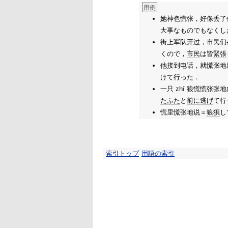
用例
她神色慌张，好像丢了什
大事なものでもなくし
街上军队开过，市民们都
くので，
市民
は皆
緊張
他接到电话，就慌张地
けて行った．
一只 zhī 狼慌慌张张
たふた
と
前に
逃げ
て行
慌里慌张地说＝
狼狽
し
索引トップ
用語の索引