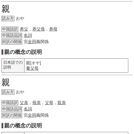
親
おや
読み方
养父
，
养父母
，
养母
中国語訳
名詞
中国語品詞
完
全同
義関係
対訳の関係
親の概念の説明
日本語での
親[オヤ]
説明
養父母
親
おや
読み方
父亲
，
母亲
，
父母
，
双亲
中国語訳
名詞
中国語品詞
完
全同
義関係
対訳の関係
親の概念の説明