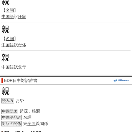
親
【
名詞
】
中国語
訳
庄家
親
【
名詞
】
中国語
訳
母体
親
中国語
訳
父母
EDR日中対訳辞書
親
おや
読み方
起源
，
根源
中国語訳
名詞
中国語品詞
完
全同
義関係
対訳の関係