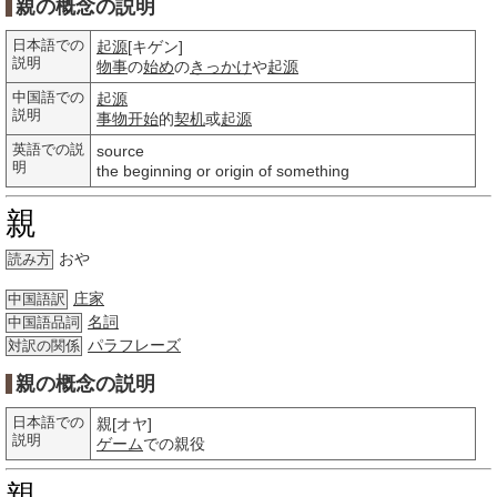
親の概念の説明
日本語での
起源
[キゲン]
説明
物事
の
始め
の
きっかけ
や
起源
中国語での
起源
説明
事物
开始
的
契机
或
起源
英語での説
source
明
the beginning or origin of something
親
おや
読み方
庄家
中国語訳
名詞
中国語品詞
パラフレーズ
対訳の関係
親の概念の説明
日本語での
親[オヤ]
説明
ゲーム
での親役
親