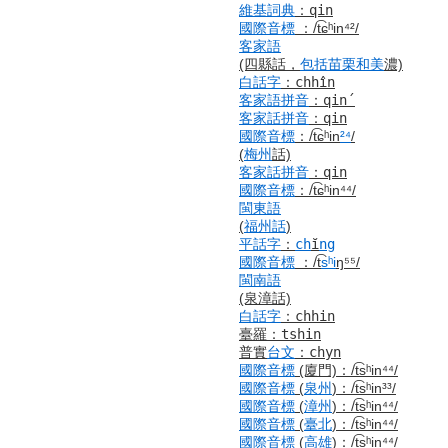
維基詞典
：
qin
國際音標
：
/t͡ɕʰin⁴²/
客家語
(四縣話，
包括
苗栗
和美
濃)
白話字
：
chhîn
客家語
拼音
：
qin´
客家話
拼音
：
qin
國際音標
：
/t͡ɕʰin
²⁴
/
(
梅州
話)
客家話
拼音
：
qin
國際音標
：
/t͡ɕʰin⁴⁴/
閩東語
(
福州話
)
平話字
：
ch
ĭ
ng
國際音標
：
/t͡
sʰi
ŋ⁵⁵/
閩南語
(泉漳話)
白話字
：
chhin
臺羅
：
tshin
普實
台文
：
chyn
國際音標
(廈門)
：
/t͡sʰin⁴⁴/
國際音標
(
泉州
)
：
/t͡sʰin³³/
國際音標
(
漳州
)
：
/t͡sʰin⁴⁴/
國際音標
(
臺北
)
：
/t͡sʰin⁴⁴/
國際音標
(
高雄
)
：
/t͡sʰin⁴⁴/