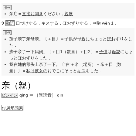
用例
亲启＝
直接
お開き
ください，
親展
．
9
動詞
口づけする
，
キスする
，
ほおずりする
．⇒
吻
wěn
1．
用例
孩子亲了亲母亲。〔＋目〕＝
子供
が
母親
にちょっとほおずりをし
た．
孩子亲了一下妈妈。〔＋目1（数量）＋目2〕＝
子供
は
母親
にちょ
っとほおずりをした．
我在她的额头上亲了一下。〔‘在’＋名（場所）＋亲＋目（数
量）〕＝
私は
彼女の
おでこにそっと
キス
をした．
亲（親）
qìng
⇒ ［異読音］
qīn
ピンイン
付属形態素