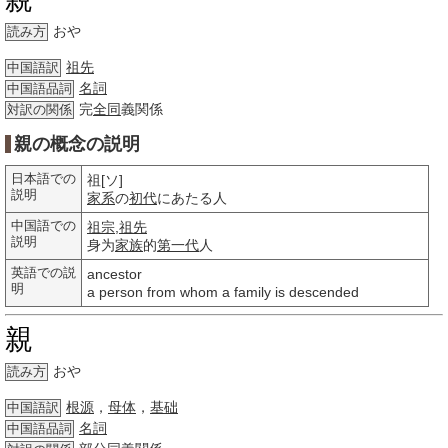
おや
読み方
祖先
中国語訳
名詞
中国語品詞
完
全同
義関係
対訳の関係
親の概念の説明
日本語での
祖[ソ]
説明
家系
の
初代
にあたる人
中国語での
祖宗
,
祖先
説明
身为
家族
的
第一代
人
英語での説
ancestor
明
a person from whom a family is descended
親
おや
読み方
根源
，
母体
，
基础
中国語訳
名詞
中国語品詞