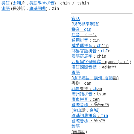
吳語
(
太湖
片，
吳語
學堂
拼音
)
：
chin / tshin
湘語
(長沙話，
維基詞典
)
：
zin
官話
(
現代標準漢語
)
拼音
：
qīn
注音
：
ㄑㄧㄣ
通用拼音
：
cin
威妥瑪拼音
：
ch
ʻin
耶魯
官話
拼音
：
chī
n
國語羅馬字
：
chin
西里爾字母
轉寫
：
цинь
(cinʹ)
漢語
國際音標
：
/t͡ɕʰin⁵⁵/
粵語
(
標準
粵語
，
廣州
–
香港
話)
粵拼
：
can
耶魯
粵拼
：
ch
ā
n
廣州話
拼音
：
tsan
廣東
拼音
：
cen
國際音標
：
/t͡sʰɐn
⁵⁵
/
(
台山
話，
台城
)
維基詞典
拼音
：
tin
國際音標
：
/tʰin³³/
贛語
(南昌話)