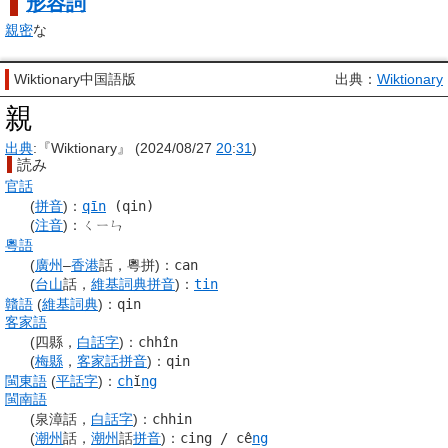
形容詞
親密
な
Wiktionary中国語版
出典：
Wiktionary
親
出典
:『Wiktionary』 (2024/08/27
20
:
31
)
読み
官話
(
拼音
)
：
qīn
(qin)
(
注音
)
：
ㄑㄧㄣ
粵語
(
廣州
–
香港
話，粵拼)
：
can
(
台山
話，
維基詞典
拼音
)
：
tin
贛語
(
維基詞典
)
：
qin
客家語
(四縣，
白話字
)
：
chhîn
(
梅縣
，
客家話
拼音
)
：
qin
閩東語
(
平話字
)
：
ch
ĭ
ng
閩南語
(泉漳話，
白話字
)
：
chhin
(
潮州
話，
潮州
話
拼音
)
：
cing / cê
ng