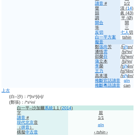
讀音
#
1/2
聲
清
(
14
)
韻
眞
(43)
調
平 (Ø)
開合
開
等
三
反切
七人
切
白一平方案
tshin
擬音
鄭
張尚
芳
/t͡
sʰi
ɪn/
潘悟
雲
/t͡sʰin/
邵榮
芬
/t͡sʰjen/
蒲
立本
/t͡sʰin/
李
榮
/t͡
sʰi
ĕn/
王力
/t͡sʰĭĕn/
高本漢
/t͡
sʰi
̯ĕn/
推斷
官話
讀音
qīn
推斷
粵語
讀音
can
上古
(白–沙)
：
/*[tsʰ]i[n]/
(鄭張)
：
/*sʰin/
白一平–沙加爾
系統
1.1 (
2014
)
字
親
讀音
#
1/1
現代
北京
音
qīn
（
拼音
）
構擬
中古音
‹
tshin
›