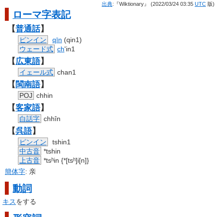
出典
:『Wiktionary』 (2022/03/24 03:35
UTC
版)
ローマ字
表記
【
普通話
】
ピンイン
qīn
(qin1)
ウェード式
ch
'in1
【
広東語
】
イェール式
chan1
【
閩南語
】
POJ
chhin
【
客家語
】
白話字
chhîn
【
呉語
】
ピンイン
tshin1
中古音
*tshin
上古音
*tsʰin {*[tsʰ]i[n]}
簡体字
:
亲
動詞
キス
をする