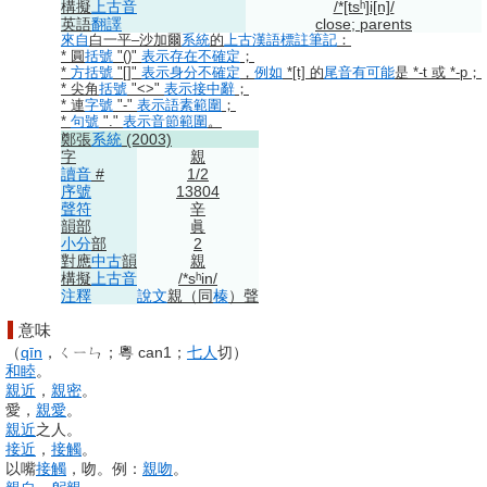
構擬
上古音
/*[tsʰ]i[n]/
英語
翻譯
close; parents
來自
白一平–沙加爾
系統
的
上古漢語
標註
筆記
：
* 圓
括號
"()"
表示
存在
不確定
；
*
方括號
"[]"
表示
身分
不確定
，
例如
*[t] 的
尾音
有可能
是 *-t 或 *-p；
* 尖角
括號
"<>"
表示
接中辭
；
* 連
字號
"-"
表示
語素
範圍
；
*
句號
"."
表示
音節
範圍
。
鄭張
系統
(2003)
字
親
讀音
#
1/2
序號
13804
聲符
辛
韻部
眞
小分
部
2
對應
中古
韻
親
構擬
上古音
/*sʰin/
注釋
說文
親
（
同
榛
）
聲
意味
（
qīn
，ㄑㄧㄣ；粵 can1；
七人
切）
和睦
。
親近
，
親密
。
愛，
親愛
。
親近
之人。
接近
，
接觸
。
以嘴
接觸
，吻。例：
親吻
。