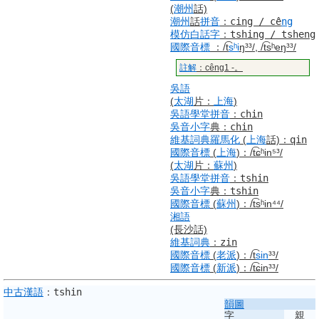
(
潮州
話)
潮州
話
拼音
：
cing / cê
ng
模仿
白話字
：
tshing / tsheng
國際音標
：
/t͡
sʰi
ŋ³³/, /t͡sʰeŋ³³/
註解
：cêng1 -。
吳語
(
太湖
片：
上海
)
吳語
學堂
拼音
：
chin
吳音
小字
典
：
chin
維基詞典
羅馬化
(
上海
話)
：
qin
國際音標
(
上海
)
：
/t͡ɕʰin⁵³/
(
太湖
片：
蘇州
)
吳語
學堂
拼音
：
tshin
吳音
小字
典
：
tshin
國際音標
(
蘇州
)
：
/t͡sʰin⁴⁴/
湘語
(長沙話)
維基詞典
：
zin
國際音標
(
老派
)
：
/t͡
sin
³³/
國際音標
(
新派
)
：
/t͡ɕin³³/
中古
漢語
：
tshin
韻圖
字
親