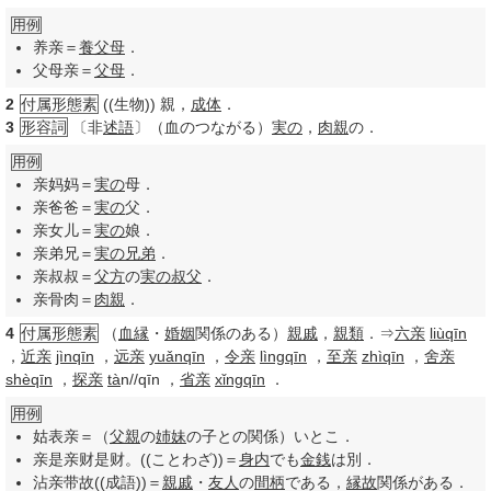
用例
养亲＝
養父母
．
父母亲＝
父母
．
2
付属形態素
((生物)) 親，
成体
．
3
形容詞
〔非
述語
〕（血のつながる）
実の
，
肉親
の．
用例
亲妈妈＝
実の
母．
亲爸爸＝
実の
父．
亲女儿＝
実の
娘．
亲弟兄＝
実の
兄弟
．
亲叔叔＝
父方
の
実の
叔父
．
亲骨肉＝
肉親
．
4
付属形態素
（
血縁
・
婚姻
関係のある）
親戚
，
親類
．⇒
六亲
liùqīn
，
近亲
jìnqīn
，
远亲
yuǎnqīn
，
令亲
lìngqīn
，
至亲
zhìqīn
，
舍亲
shèqīn
，
探亲
tà
n//qīn
，
省亲
xǐngqīn
．
用例
姑表亲＝（
父親
の
姉妹
の子との関係）いとこ．
亲是亲财是财。((ことわざ))＝
身内
でも
金銭
は別．
沾亲带故((成語))＝
親戚
・
友人
の
間柄
である，
縁故
関係がある．