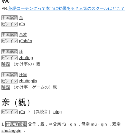
PR:
英語コーチングって本当に効果ある？人気のスクールはどこ？
亲
中国語訳
qīn
ピンイン
亲本
中国語訳
qīnběn
ピンイン
庄
中国語訳
zhuāng
ピンイン
（かけ事の）親
解説
庄家
中国語訳
zhuāngjia
ピンイン
（かけ事・
ゲーム
の）親
解説
亲（親）
qīn
⇒ ［異読音］
qìng
ピンイン
1
付属形態素
父母
，親．⇒
父亲
fù・qīn
，
母亲
mǔ・qīn
，
双亲
shuāngqīn
．