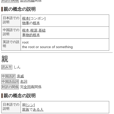
部分
同義
関係
対訳の関係
親の概念の説明
日本語での
根本
[コンポン]
説明
物事
の
根本
中国語での
根本
,
根源
,
基础
説明
事物的
根本
英語での説
root
明
the root or source of something
親
しん
読み方
亲戚
中国語訳
名詞
中国語品詞
完
全同
義関係
対訳の関係
親の概念の説明
日本語での
親[
シン
]
説明
親族
で
ある人