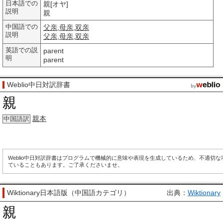
日本語での
親[オヤ]
説明
親
中国語での
父亲
,
母亲
,
双亲
説明
父亲
,
母亲
,
双亲
英語での説
parent
明
parent
Weblio中日対訳辞書
親
親本
中国語訳
Weblio中日対訳辞書はプログラムで機械的に意味や表現を生成しているため、不適切
ていることもあります。ご了承くださいませ。
Wiktionary日本語版（中国語カテゴリ）
出典：
Wiktionary
親