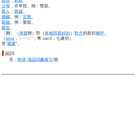
親自
，
躬親
。
父母
，亦單指。例：雙親。
親人
，
親戚
。
婚姻
。例：
定親
。
新娘
。例：娶親。
親生
。
〈
网
〉（
淘寶
體）對（
有相
同喜
好的
）
對方
的親切
稱呼
。
（
qìng
，ㄑㄧㄥˋ；粵 can3；七遴切）
見“
親家
”。
組詞
見：
附录
:
漢語
詞彙
索引
/親