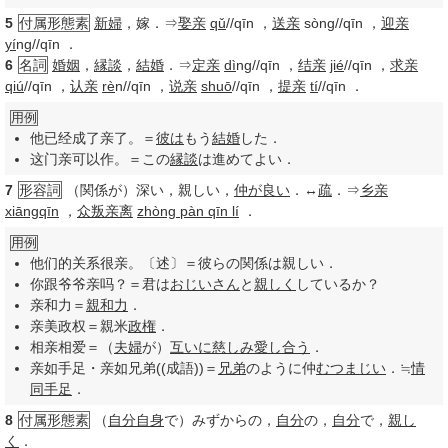
5
付属形態素
新婦
，嫁．⇒
娶亲
qǔ
//qīn
，
送亲
sòng//qīn
，
迎亲
yí
ng//qīn
．
6
名詞
婚姻
，
縁談
，
結婚
．⇒
定亲
dì
ng//qīn
，
结亲
jié
//qīn
，
求亲
qiú
//qīn
，
认亲
rè
n//qīn
，
说亲
shuō
//qīn
，
提亲
tí
//qīn
．
用例
他已经成了亲了。＝
彼は
もう
結婚
した．
这门亲可以作。＝この
縁談
は進めてよい．
7
形容詞
（関係が）深い，親しい，
仲が良い
．↔
疏
．⇒
乡亲
xiāngqīn
，
众叛亲离
zhòng pàn qīn lí
．
用例
他们的关系很亲。〔述〕＝彼らの関係は親しい．
你跟爷爷亲吗？＝君は
おじいさん
と
親しく
しているか？
亲和力＝
親和力
．
亲美政权＝親米
政権
．
相亲相爱＝（
夫婦
が）
互いに
慈しみ
愛し合う
．
亲如手足・亲如兄弟((成語))＝
兄弟
のように仲
むつまじい
．≒
情
同手足
．
8
付属形態素
（
自分自身
で）みずからの，
自分
の，
自分
で，
親し
く
．