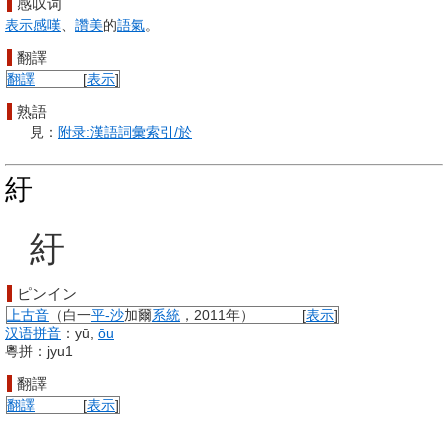
感叹词
表示
感嘆
、
讚美
的
語氣
。
翻譯
翻譯
[
表示
]
熟語
見：
附录:漢語詞彙索引/於
紆
紆
ピンイン
上古音
（白一
平-沙
加爾
系統
，2011年）
[
表示
]
汉语拼音
：yū,
ōu
粵拼：jyu1
翻譯
翻譯
[
表示
]