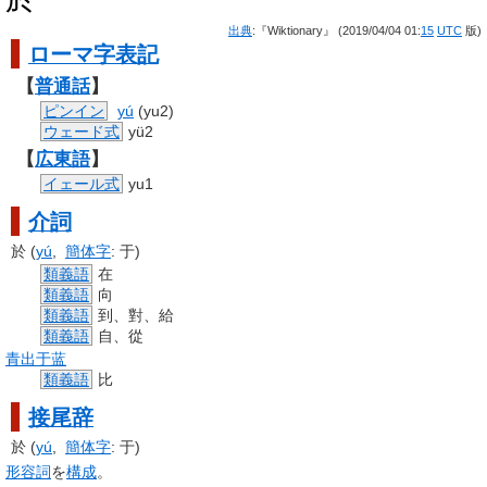
出典
:『Wiktionary』 (2019/04/04 01:
15
UTC
版)
ローマ字
表記
【
普通話
】
ピンイン
yú
(yu2)
ウェード式
yü2
【
広東語
】
イェール式
yu1
介詞
於
(
yú
,
簡体字
:
于
)
類義語
在
類義語
向
類義語
到、對、給
類義語
自、從
青出于蓝
類義語
比
接尾辞
於
(
yú
,
簡体字
:
于
)
形容詞
を
構成
。