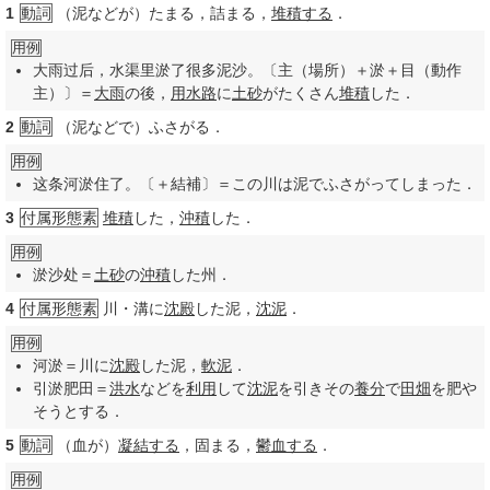
1
動詞
（泥などが）たまる，詰まる，
堆積する
．
用例
大雨过后，水渠里淤了很多泥沙。〔主（場所）＋淤＋目（動作
主）〕＝
大雨
の後，
用水路
に
土砂
がたくさん
堆積
した．
2
動詞
（泥などで）ふさがる．
用例
这条河淤住了。〔＋結補〕＝この川は泥でふさがってしまった．
3
付属形態素
堆積
した，
沖積
した．
用例
淤沙处＝
土砂
の
沖積
した州．
4
付属形態素
川・溝に
沈殿
した泥，
沈泥
．
用例
河淤＝川に
沈殿
した泥，
軟泥
．
引淤肥田＝
洪水
などを
利用
して
沈泥
を引きその
養分
で
田畑
を肥や
そうとする．
5
動詞
（血が）
凝結する
，固まる，
鬱血する
．
用例