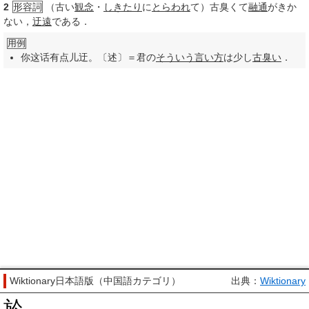
2
形容詞
（古い
観念
・
しきたり
に
とらわれ
て）古臭くて
融通
がきか
ない，
迂遠
である．
用例
你这话有点儿迂。〔述〕＝君の
そういう
言い方
は少し
古臭い
．
Wiktionary日本語版（中国語カテゴリ）
出典：
Wiktionary
於