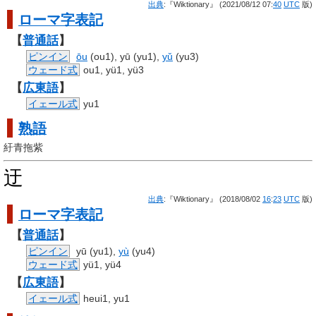
出典
:『Wiktionary』 (2021/08/12 07:
40
UTC
版)
ローマ字
表記
【
普通話
】
ピンイン
ōu
(ou1), yū (yu1),
yǔ
(yu3)
ウェード式
ou1, yü1, yü3
【
広東語
】
イェール式
yu1
熟語
紆青拖紫
迂
出典
:『Wiktionary』 (2018/08/02
16
:
23
UTC
版)
ローマ字
表記
【
普通話
】
ピンイン
yū (yu1),
yù
(yu4)
ウェード式
yü1, yü4
【
広東語
】
イェール式
heui1, yu1