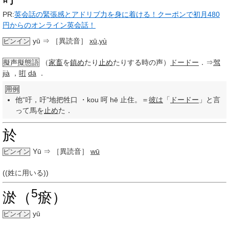
PR:
英会話の緊張感とアドリブ力を身に着ける！クーポンで初月480
円からのオンライン英会話！
yū
⇒ ［異読音］
xū
,
yù
ピンイン
擬声擬態語
（
家畜
を
鎮め
たり
止め
たりする時の声）
ドードー
．⇒
驾
jià
，
咑
dā
．
用例
他“吁，吁”地把牲口 ・kou 呵 hē 止住。＝
彼は
「
ドードー
」と言
って馬を
止め
た．
於
Yū
⇒ ［異読音］
wū
ピンイン
((姓に用いる))
5
淤（
瘀）
yū
ピンイン