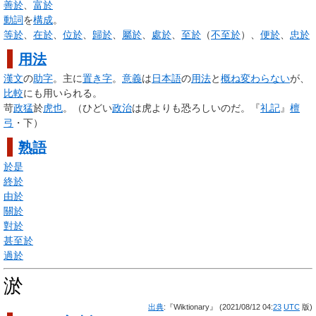
善於
、
富於
動詞
を
構成
。
等於
、
在於
、
位於
、
歸於
、
屬於
、
處於
、
至於
（
不至於
）、
便於
、
忠於
用法
漢文
の
助字
。主に
置き字
。
意義
は
日本語
の
用法
と
概ね
変わらない
が、
比較
にも用いられる。
苛
政
猛
於
虎
也
。（ひどい
政治
は虎よりも恐ろしいのだ。『
礼記
』
檀
弓
・下）
熟語
於是
終於
由於
關於
對於
甚至於
過於
淤
出典
:『Wiktionary』 (2021/08/12 04:
23
UTC
版)