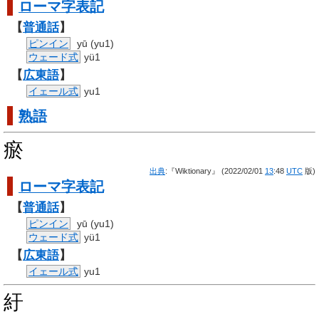
ローマ字
表記
【
普通話
】
ピンイン
yū (yu1)
ウェード式
yü1
【
広東語
】
イェール式
yu1
熟語
瘀
出典
:『Wiktionary』 (2022/02/01
13
:48
UTC
版)
ローマ字
表記
【
普通話
】
ピンイン
yū (yu1)
ウェード式
yü1
【
広東語
】
イェール式
yu1
紆