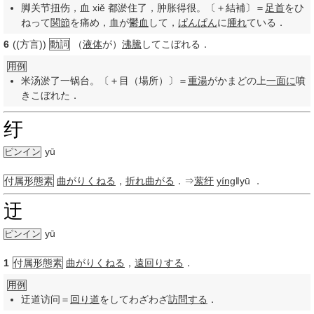
脚关节扭伤，血 xiě 都淤住了，肿胀得很。〔＋結補〕＝
足首
をひ
ねって
関節
を痛め，血が
鬱血
して，
ぱんぱん
に
腫れ
ている．
6
((方言))
動詞
（
液体
が）
沸騰
してこぼれる．
用例
米汤淤了一锅台。〔＋目（場所）〕＝
重湯
がかまどの上
一面に
噴
きこぼれた．
纡
yū
ピンイン
付属形態素
曲がりくねる
，
折れ曲がる
．⇒
萦纡
yíng
‖yū
．
迂
yū
ピンイン
1
付属形態素
曲がりくねる
，
遠回りする
．
用例
迂道访问＝
回り道
をしてわざわざ
訪問する
．