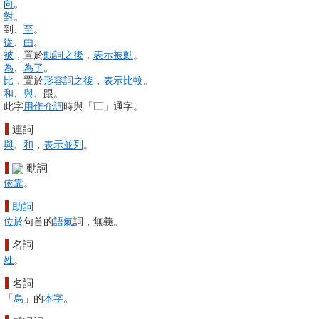
向
。
對
。
到、
至
。
從
、
由
。
被
，置於
動詞
之後
，
表示
被動
。
為
、
為了
。
比
，置於
形容詞
之後
，
表示
比較
。
和
、
與
、跟。
此字
用作
介詞
時與「匸」通字。
連詞
與
、
和
，
表示
並列
。
動詞
依靠
。
助詞
位於
句首的
語氣
詞，無義。
名詞
姓
。
名詞
「
烏
」的
本字
。