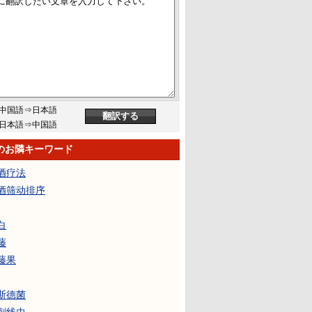
中国語⇒日本語
日本語⇒中国語
のお隣キーワード
酒疗法
酒筛动排序
白
藤
藤果
斯德菌