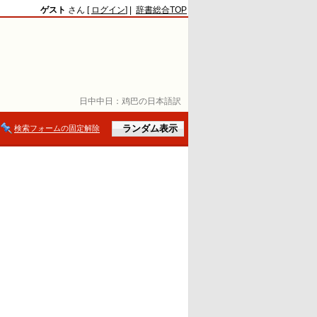
ゲスト
さん [
ログイン
] |
辞書総合TOP
日中中日：
鸡巴の日本語訳
検索フォームの固定解除