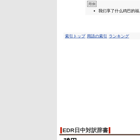
用例
我们享了什么鸡巴的福
索引トップ
用語の索引
ランキング
EDR日中対訳辞書