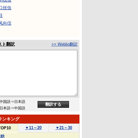
刺线虫
口丝虫
目
风向仪
スト翻訳
>> Weblio翻訳
中国語⇒日本語
日本語⇒中国語
ランキング
▼
11～20
▼
21～30
TOP10
苏枋