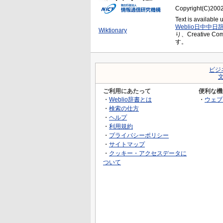
Copyright(C)2002-
Text is available
Weblio日中中日
Wiktionary
り、Creative C
す。
ビジ
ご利用にあたって
便利な機
・
Weblio辞書とは
・
ウェブ
・
検索の仕方
・
ヘルプ
・
利用規約
・
プライバシーポリシー
・
サイトマップ
・
クッキー・アクセスデータに
ついて