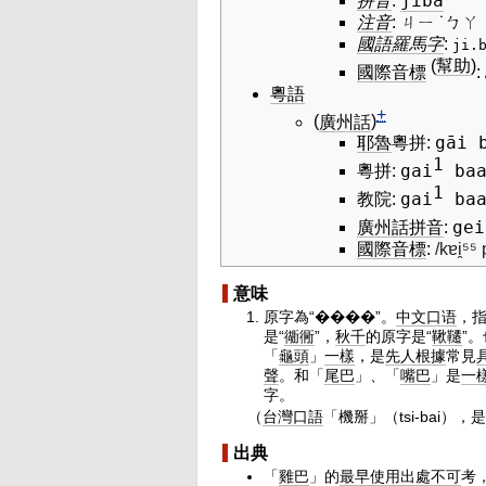
jība
拼音
:
注音
:
ㄐㄧ ˙ㄅㄚ
國語羅馬字
:
ji.
(
幫助
)
國際音標
:
粵語
+
(
廣州話
)
g
ā
i 
耶魯
粵拼
:
1
gai
ba
粵拼
:
1
gai
ba
教院
:
gei
廣州話
拼音
:
國際音標
:
/kɐi̯
⁵⁵
意味
原字為“����”。
中文
口语
，
是“
衚衕
”，
秋千
的原字是“
鞦韆
”。
「
龜頭
」
一樣
，是
先人
根據
常見
聲
。和「
尾巴
」、「
嘴巴
」是
一
字。
（
台灣
口語
「機掰」（tsi-bai），是
出典
「
雞巴
」的
最早
使用
出處
不可
考