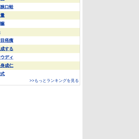
花狭口蛙
実量
喇嘛
光
满目疮痍
達成する
アウディ
杀身成仁
葬式
>>もっとランキングを見る