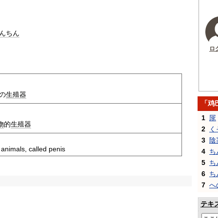
んちん
ロ
の
生殖器
「鸡
1
㞗
物
的
生殖器
2
く
3
陰
animals, called penis
4
ち
5
ち
6
ち
7
へ
テキ