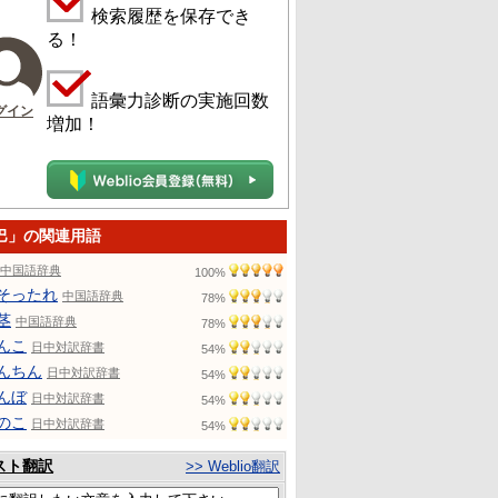
検索履歴を保存でき
る！
語彙力診断の実施回数
グイン
増加！
巴」の関連用語
中国語辞典
100%
そったれ
中国語辞典
78%
茎
中国語辞典
78%
んこ
日中対訳辞書
54%
んちん
日中対訳辞書
54%
んぼ
日中対訳辞書
54%
のこ
日中対訳辞書
54%
スト翻訳
>> Weblio翻訳