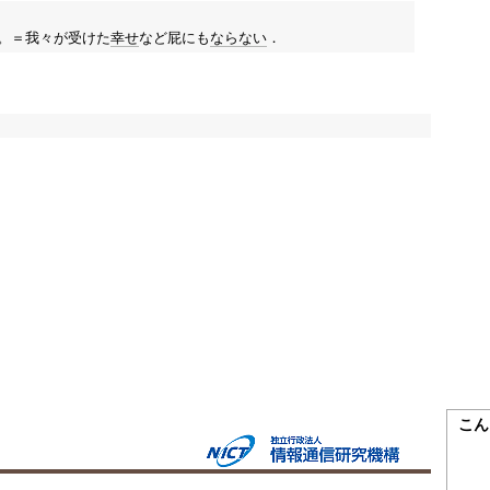
。＝我々が受けた
幸せ
など屁にも
ならない
．
こん