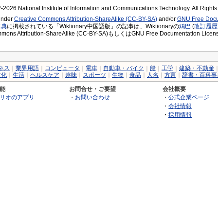
2026 National Institute of Information and Communications Technology. All Right
 under
Creative Commons Attribution-ShareAlike (CC-BY-SA)
and/or
GNU Free Docu
辞典
に掲載されている「Wiktionary中国語版」の記事は、Wiktionaryの
鸡巴
(
改訂履歴
ommons Attribution-ShareAlike (CC-BY-SA)もしくはGNU Free Document
ネス
｜
業界用語
｜
コンピュータ
｜
電車
｜
自動車・バイク
｜
船
｜
工学
｜
建築・不動産
文化
｜
生活
｜
ヘルスケア
｜
趣味
｜
スポーツ
｜
生物
｜
食品
｜
人名
｜
方言
｜
辞書・百科事
能
お問合せ・ご要望
会社概要
リオのアプリ
・
お問い合わせ
・
公式企業ページ
・
会社情報
・
採用情報