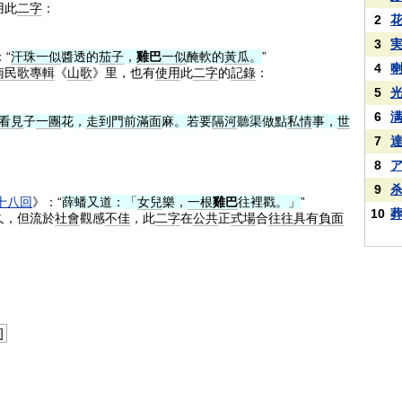
用此
二字
：
2
3
：“
汗珠
一似
醬透的
茄子
，
雞巴
一似
醃軟的
黃瓜
。
”
4
南
民歌
專輯
《
山歌
》里，也有
使用
此
二字
的
記錄
：
5
6
看見
子
一團
花，
走到
門前
滿面
麻。若要
隔河
聽渠做點
私情
事，
世
7
8
9
十八回
》：“
薛蟠又道：「
女兒
樂，
一根
雞巴
往裡戳。」
”
10
久，但流於
社會
觀感
不佳
，此
二字
在
公共
正
式場
合
往往
具有
負面
示
]