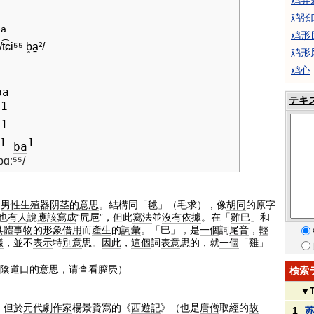
鸡异
鸡张
ba
鸡形
/t͡ɕi⁵⁵ b̥a̠²/
鸡形
鸡心
b
ā
テキ
1
a
1
a
1
1
ba
pɑː
⁵⁵
/
指
男性生殖器
阴茎的
意思
。結構同「毬」（毛求），像
胡同
的原字
也
有人
說
應該
寫成
“凥㞎”，但此
寫法
並
沒有
依據
。在「
雞巴
」和
具體
事物的
形象
借用
而
產生
的
詞彙
。「巴」，是
一個
詞
尾音
，
輕
樣
，並不
表示
特
別意
思。
因此
，
這個
詞
表意
思的，就
一個
「雞」
陰道口
的
意思
，请
查看
膣屄）
検索
▼
，但於
元代
劇作家
楊景賢寫的《
西遊記
》（也是
唐僧
取經的
故
1