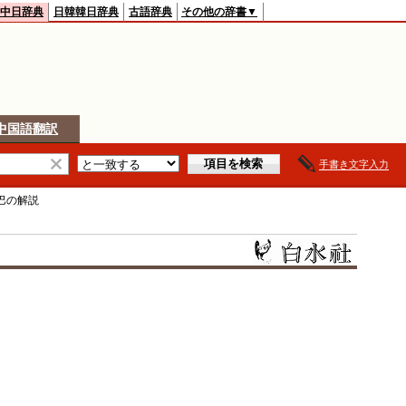
中日辞典
日韓韓日辞典
古語辞典
その他の辞書▼
中国語翻訳
手書き文字入力
巴
の解説