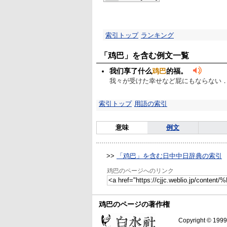
索引トップ
ランキング
「鸡巴」を含む例文一覧
我们享了什么
鸡巴
的福。
我々が受けた幸せなど屁にもならない
索引トップ
用語の索引
意味
例文
>>
「鸡巴」を含む日中中日辞典の索引
鸡巴のページへのリンク
鸡巴のページの著作権
Copyright © 1999-