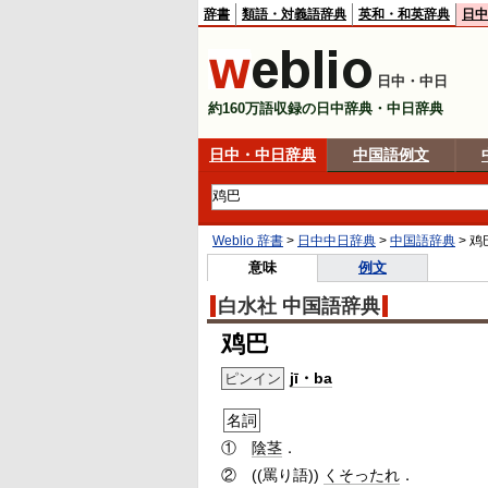
辞書
類語・対義語辞典
英和・和英辞典
日中
日中・中日
約160万語収録の日中辞典・中日辞典
日中・中日辞典
中国語例文
Weblio 辞書
>
日中中日辞典
>
中国語辞典
>
鸡
意味
例文
白水社 中国語辞典
鸡巴
jī・ba
ピンイン
名詞
①
陰茎
．
②
((罵り語))
くそったれ
．