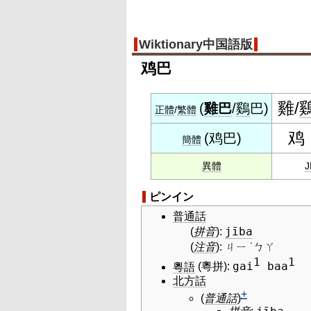
Wiktionary中国語版
鸡巴
雞/
(
雞巴
/
鷄
巴
)
正體
/
繁體
鸡
(
鸡巴
)
簡體
異體
J
ピンイン
普通話
jība
(
拼音
)
:
(
注音
)
:
ㄐㄧ ˙ㄅㄚ
1
1
gai
baa
粵語
(粵拼)
:
北方話
+
(
普通話
)