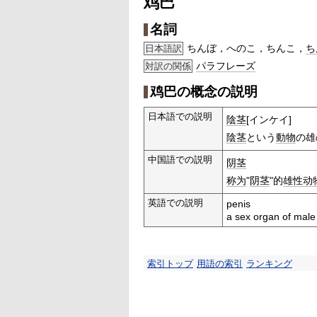
鸡巴
名詞
ちんぼ，へのこ，ちんこ，
ち
日本語訳
パラフレーズ
対訳の関係
鸡巴の概念の説明
日本語での説明
陰茎
[インケイ]
陰茎
という
動物
の雄
中国語での説明
阴茎
称为
"
阴茎
"的
雄性
动
英語での説明
penis
a sex organ of male 
索引トップ
用語の索引
ランキング