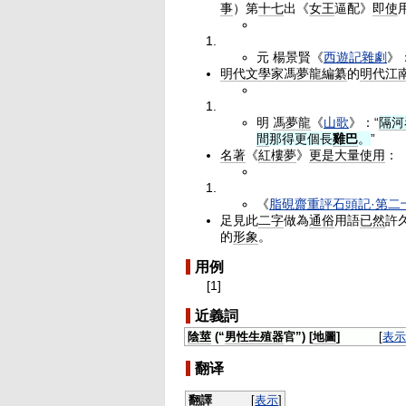
事
）第
十七
出《
女王
逼配》
即使
元 楊景賢《
西遊記雜劇
》
明代
文學家
馮夢龍
編纂
的
明代
江
明
馮夢龍
《
山歌
》：“
隔河
間
那得更個長
雞巴
。
”
名著
《
紅樓夢
》
更是
大量
使用
：
《
脂硯齋重評石頭記·第二
足見此
二字
做為
通俗
用語
已然
許
的
形象
。
用例
[1]
近義詞
陰莖
(“
男性生殖器
官”) [
地圖
]
[
表
翻译
翻譯
[
表示
]