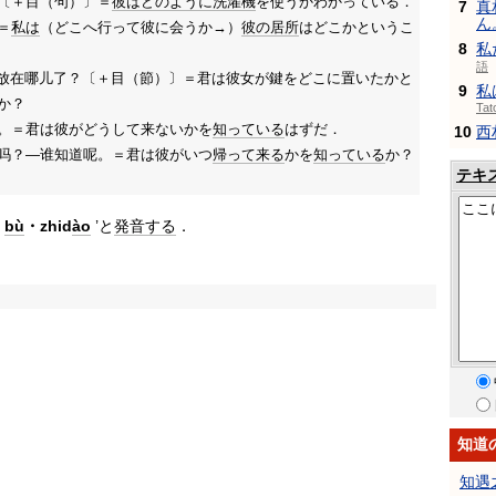
〔＋目（句）〕＝
彼は
どのように
洗濯機
を使うかわかっている．
7
真
ん
＝
私は
（どこへ行って彼に会うか→）
彼の
居所
はどこかというこ
8
私
語
i 放在哪儿了？〔＋目（節）〕＝君は彼女が鍵をどこに置いたかと
9
私
か？
Ta
。＝君は彼がどうして来ないかを
知っている
はずだ．
10
西
吗？—谁知道呢。＝君は彼がいつ
帰って来る
かを
知っている
か？
テキ
‘
bù
・zhid
ào
’と
発音する
．
知道
知遇