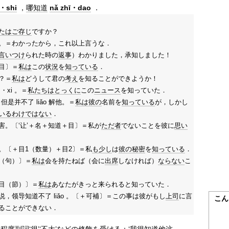
n・shi
，
哪知道
nǎ zhī・dao
．
たは
ご存じ
ですか？
。＝わかったから，これ以上言うな．
言いつけ
られた時の
返事
）わかりました，承知しました！
目〕＝
私は
この
状況
を
知っている
．
？＝
私は
どうして君の
考え
を知ることができようか！
xi 。＝
私たちは
とっくに
この
ニュース
を知っていた．
但是并不了 liǎo 解他。＝
私は
彼の
名前を
知っている
が，しかし
いる
わけではない
．
害。〔‘让’＋名＋知道＋目〕＝私が
ただ者
でないことを彼に
思い
。〔＋目1（数量）＋目2〕＝私
も少し
は
彼の
秘密
を
知っている
．
（句）〕＝
私は
会を持たねば（会に
出席
しなければ）
ならない
こ
目（節）〕＝
私は
あなたがきっと来られると知っていた．
，领导知道不了 liǎo 。〔＋可補〕＝この事は彼がもし
上司
に言
こん
ることができない．