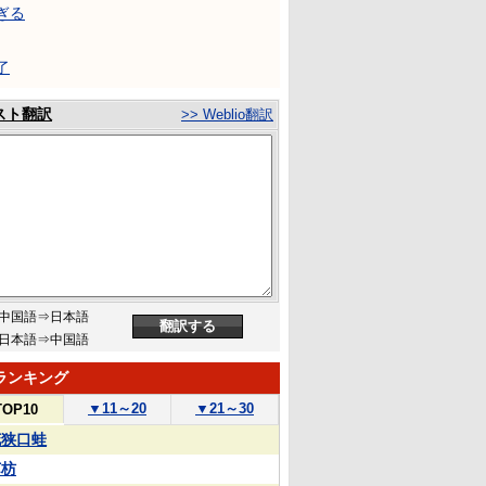
ぎる
了
スト翻訳
>> Weblio翻訳
中国語⇒日本語
日本語⇒中国語
ランキング
▼
11～20
▼
21～30
TOP10
花狭口蛙
苏枋