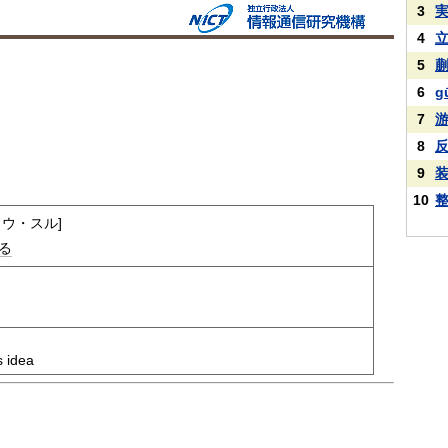
3
4
5
6
g
7
8
9
10
ョウ・スル]
る
s idea