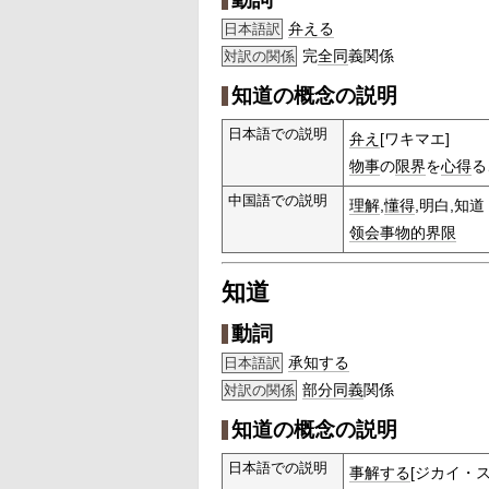
弁える
日本語訳
完
全同
義関係
対訳の関係
知道の概念の説明
日本語での説明
弁え
[ワキマエ]
物事
の
限界
を
心得
る
中国語での説明
理解
,
懂得
,明白,知道
领会
事物的
界限
知道
動詞
承知する
日本語訳
部分
同義
関係
対訳の関係
知道の概念の説明
日本語での説明
事解する
[ジカイ・ス