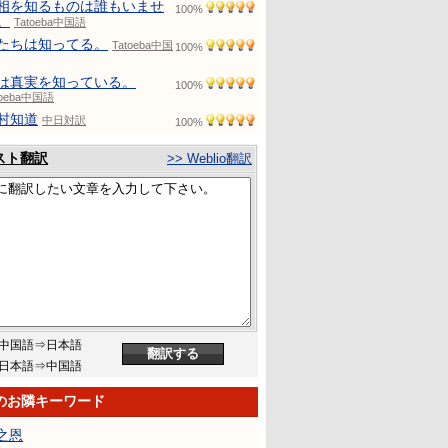
相を知るものは誰もいませ
100%
。
Tatoeba中国語
たちは知ってる。
Tatoeba中国
100%
は真実を知っている。
100%
toeba中国語
村知道
中日対訳
100%
スト翻訳
>> Weblio翻訳
中国語⇒日本語
日本語⇒中国語
のお隣キーワード
之恩