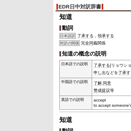
EDR日中対訳辞書
知道
動詞
了承する
，
領承する
日本語訳
完
全同
義関係
対訳の関係
知道の概念の説明
日本語での説明
了承する
[リョウシ
申し出
などを
了承す
中国語での説明
了解
,
同意
赞成
提议
等
英語での説明
accept
to accept someone'
知道
動詞