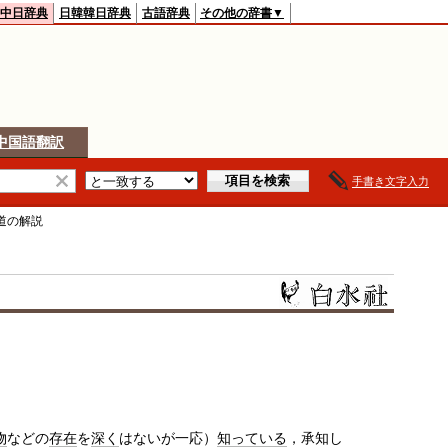
中日辞典
日韓韓日辞典
古語辞典
その他の辞書▼
中国語翻訳
手書き文字入力
道
の解説
物
などの
存在
を
深く
はないが一応）
知っている
，承知し