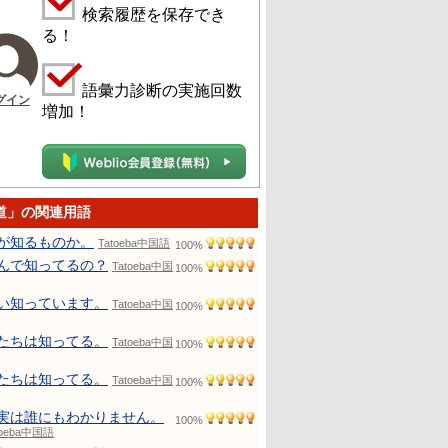
検索履歴を保存でき
る！
語彙力診断の実施回数
グイン
増加！
道」の関連用語
が知るものか。
Tatoeba中国語
100%
んで知ってるの？
Tatoeba中国
100%
い知っています。
Tatoeba中国
100%
たちは知ってる。
Tatoeba中国
100%
たちは知ってる。
Tatoeba中国
100%
実は誰にもわかりません。
100%
toeba中国語