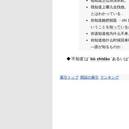
他知道怎么用洗衣机。
我知道上哪儿去找他。
とはわかっている．
你知道她把钥匙 ・sh
いうことを
知っている
你该知道他为什么不来
你知道他什么时候回来
—誰が知るものか．
◆‘不知道’は‘
bù zhī
dào
’あるいは
索引トップ
用語の索引
ランキング