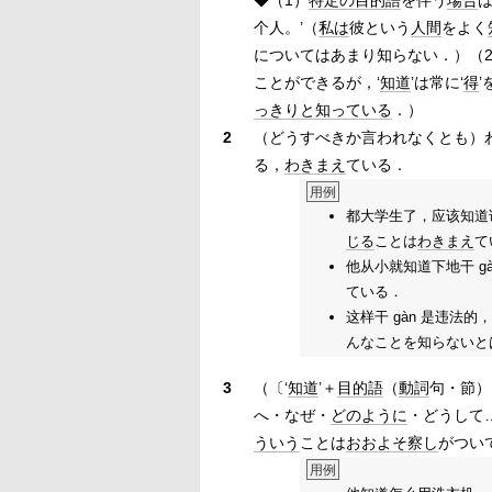
◆（1）
特定の
目的語
を伴う
場合
个人。’（
私は
彼という
人間
をよく
についてはあまり知らない．）（2
ことができるが，‘
知道
’は常に‘
得
っきりと
知っている
．）
2
（どうすべきか言われなくとも）
る，
わきまえ
ている．
用例
都大学生了，应该知道
じる
ことは
わきまえ
て
他从小就知道下地干 gà
ている．
这样干 gàn 是违法
んなことを知らないと
3
（〔‘
知道
’＋
目的語
（
動詞
句・節）
へ・なぜ・
どのように
・どうして
ういう
ことは
おおよそ
察し
がつい
用例