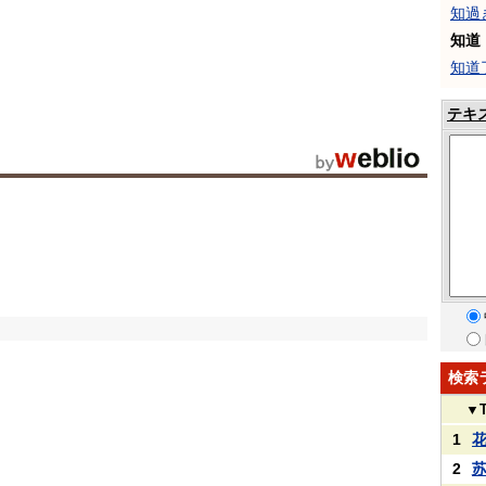
知過
知道
知道
テキ
検索
▼
1
2