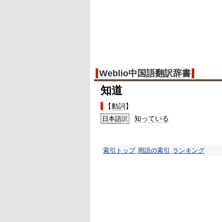
Weblio中国語翻訳辞書
知道
【
動詞
】
知っている
日本語
訳
索引トップ
用語の索引
ランキング