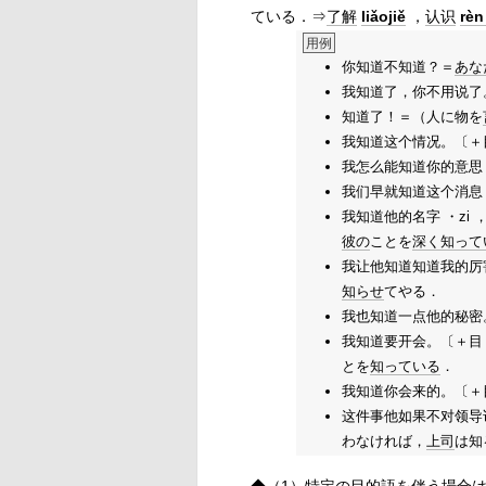
ている．⇒
了解
liǎojiě
，
认识
rè
用例
你知道不知道？＝
あな
我知道了，你不用说了
知道了！＝（人に物を
我知道这个情况。〔＋
我怎么能知道你的意思
我们早就知道这个消息 ・
我知道他的名字 ・zi ，
彼の
ことを
深く
知って
我让他知道知道我的厉
知らせ
てやる．
我也知道一点他的秘密
我知道要开会。〔＋目
とを
知っている
．
我知道你会来的。〔＋
这件事他如果不对领导说
わなければ，
上司
は知