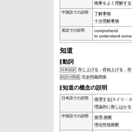
物事
をよく
理解する
中国語での説明
了解
事物
十分理解
事物
英語での説明
comprehend
to understand somet
知道
動詞
存じ上げる
，
存知上げる
，
存
日本語訳
完
全同
義関係
対訳の関係
知道の概念の説明
日本語での説明
推理する
[スイリ・ス
理論
的に
推しはかる
中国語での説明
推理
,
推断
理论
性地
推断