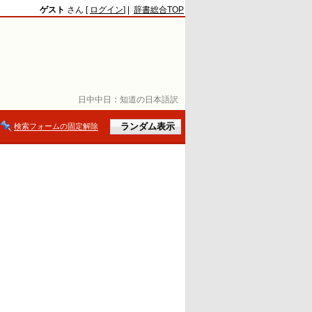
ゲスト
さん [
ログイン
] |
辞書総合TOP
日中中日：
知道の日本語訳
検索フォームの固定解除