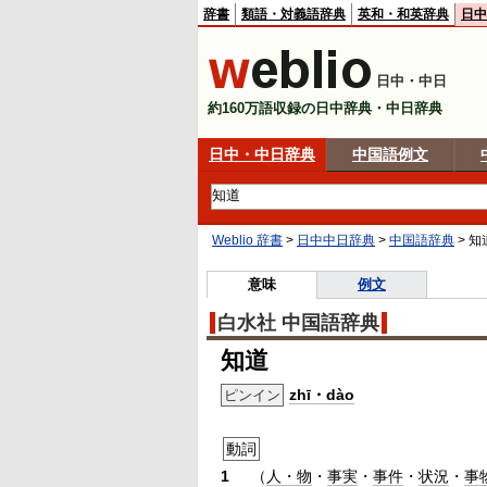
辞書
類語・対義語辞典
英和・和英辞典
日中
日中・中日
約160万語収録の日中辞典・中日辞典
日中・中日辞典
中国語例文
Weblio 辞書
>
日中中日辞典
>
中国語辞典
>
知
意味
例文
白水社 中国語辞典
知道
zhī・dào
ピンイン
動詞
1
（
人・物
・
事実
・
事件
・
状況
・
事