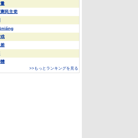
実量
立憲民主党
蒯
ūniáng
游戏
反差
装
整體
>>もっとランキングを見る