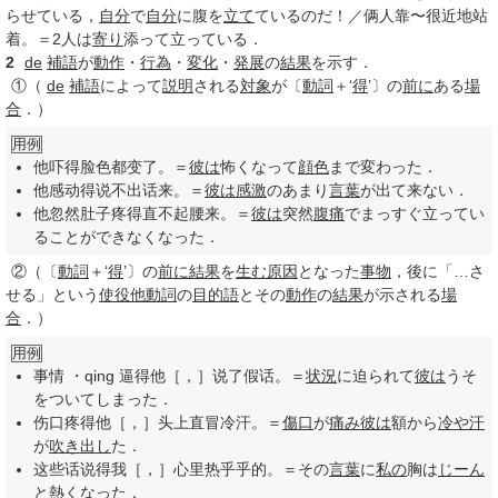
らせている，
自分
で
自分
に腹を
立て
ているのだ！／俩人靠〜很近地站
着。＝2人は
寄り
添って立っている．
2
de
補語
が
動作
・
行為
・
変化
・
発展
の
結果
を示す．
①
（
de
補語
によって
説明
される
対象
が〔
動詞
＋‘
得
’〕の
前に
ある
場
合
．）
用例
他吓得脸色都变了。＝
彼は
怖くなって
顔色
まで変わった．
他感动得说不出话来。＝
彼は
感激
のあまり
言葉
が出て来ない．
他忽然肚子疼得直不起腰来。＝
彼は
突然
腹痛
でまっすぐ立ってい
ることができなくなった．
②
（〔
動詞
＋‘
得
’〕の
前に
結果
を
生む
原因
となった
事物
，後に「…さ
せる」という
使役
他動詞
の
目的語
とその
動作
の
結果
が示される
場
合
．）
用例
事情 ・qing 逼得他［，］说了假话。＝
状況
に迫られて
彼は
うそ
をついてしまった．
伤口疼得他［，］头上直冒冷汗。＝
傷口
が
痛み
彼は
額から
冷や汗
が
吹き出し
た．
这些话说得我［，］心里热乎乎的。＝その
言葉
に
私の
胸は
じーん
と
熱くなった．