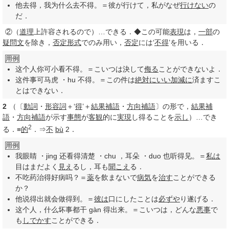
他去得，我为什么去不得。＝彼が行けて，私がなぜ
行けない
の
だ．
②
（
道理
上許容されるので）…できる．◆この可能
表現
は，
一部
の
疑問文
を除き，
否定
形式
でのみ用い，
否定
には‘
不得
’を用いる．
用例
这个人你可小看不得。＝こいつは決して
侮る
ことができないよ．
这件事可马虎 ・hu 不得。＝この件は
絶対に
いい加減に
済ますこ
とはできない．
2
（〔
動詞
・
形容詞
＋‘
得
’＋
結果
補語
・
方向
補語
〕の形で，
結果
補
語
・
方向
補語
が示す
事態
が
客観
的に
実現
し得ることを
示し
）…でき
2
る．≡
的
．⇒
不
bù
2．
用例
我眼睛 ・jing 还看得清楚 ・chu ，耳朵 ・duo 也听得见。＝
私は
目はまだよく
見え
るし，耳も
聞こえ
る．
不吃药治得好病吗？＝
薬
を飲まないで
病気
を
治す
ことができる
か？
他说得出就会做得到。＝
彼は
口にしたことは
必ずや
り遂げる．
这个人，什么坏事都干 gàn 得出来。＝こいつは，どんな
悪事
で
も
しでかす
ことができる．