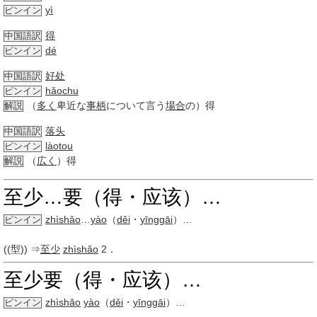
yì
ピンイン
得
中国語訳
dé
ピンイン
好处
中国語訳
hǎochu
ピンイン
（
多く
卑近な
事柄
について言う
場合
の）得
解説
落头
中国語訳
làotou
ピンイン
（
広く
）得
解説
至少…要（得・应该）…
zhìshǎo
…
yào
（
děi
・
yīnggāi
）
…
ピンイン
((型)) ⇒
至少
zhìshǎo
2．
至少要（得・应该）…
zhìshǎo
yào
（
děi
・
yīnggāi
）
…
ピンイン