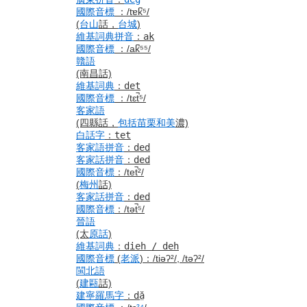
國際音標
：
/tɐk̚⁵/
(
台山
話，
台城
)
維基詞典
拼音
：
ak
國際音標
：
/ak̚⁵⁵/
贛語
(南昌話)
維基詞典
：
det
國際音標
：
/tɛt̚⁵/
客家語
(四縣話，
包括
苗栗
和美
濃)
白話字
：
tet
客家語
拼音
：
ded
客家話
拼音
：
ded
國際音標
：
/tet̚²/
(
梅州
話)
客家話
拼音
：
ded
國際音標
：
/tət̚⁵/
晉語
(太
原話
)
維基詞典
：
dieh / deh
國際音標
(
老派
)
：
/tiəʔ²/, /təʔ²/
閩北語
(
建甌
話)
建寧
羅馬字
：
dă̤