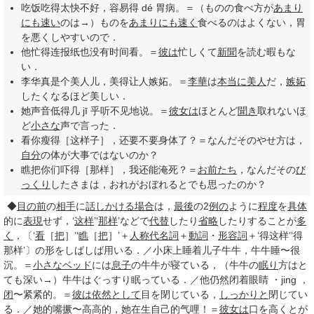
吃饭吃得太快不好，容易得 dé 胃病。＝（ものの食べ方が
あまり
にも
速い
のは→）ものを
あまりにも
速く
食べるのはよくない，胃
を悪くしやすいので．
他忙得连报纸也没有时间看。＝
彼は
忙しくて
新聞
を読む暇もな
い．
李华真是个美人儿，美得让人嫉妬。＝
李華
は
本当に
美人
だ，
嫉妬
したくなるほど美しい．
她声音低得几 jī 乎听不见地说。＝
彼女は
ほとんど
聞き
取れないほ
ど
小さな
声で言った．
看你瘦得［这样子］，还要不要身体了？＝なんだそのやせ方は，
自分
の体が大事ではないのか？
瞧把你们吓得［那样］，我还能淹死？＝
お前たち
，なんだその
び
っくり
したさまは，おれがおぼれるとでも思ったのか？
◆
目の前
の
相手
に
話しかける
場合
は，
最後
の2
例の
ように
程度
を
具体
的に
表現
せず，‘
这样
’‘
那样
’などで
代替
したり
省略
したりすることが
多
く
，〔‘
看
［
把
］’‘
瞧
［
把
］’＋
人称代名詞
＋
動詞
・
形容詞
＋‘得这样’‘得
那样’〕の形をしばしば用いる．／小床上睡着儿子牛牛，牛牛睡〜很
沉。＝
小さな
ベッド
には
息子
の牛牛が寝ている，（牛牛の
眠り
方はと
ても深い→）牛牛はぐっすり眠っている．／他仍然闭着眼睛
・jing
，
闭
〜紧紧的。＝
彼は
依然として
目を閉じている，
しっかりと
閉じてい
る．／她的嘴撅〜高高的，她在生自己的气哩！＝
彼女は
口を高くとが