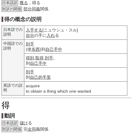
獲る
，得る
日本語訳
部分
同義
関係
対訳の関係
得の概念の説明
日本語での
入手する
[ニュウシュ・スル]
説明
自分
の手に
入れ
る
中国語での
到手
説明
(使
东西
)到
自己
手中
得到
,
取得
,
到手
。
到
自己
手中
到手
到
自己的
手里
英語での説
acquire
明
to obtain a thing which one wanted
得
動詞
儲け
る
日本語訳
完
全同
義関係
対訳の関係