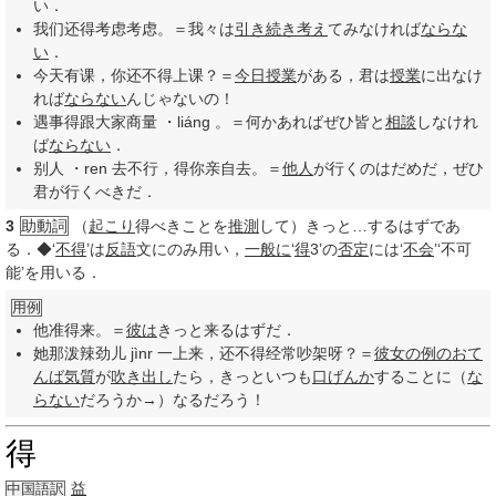
い．
我们还得考虑考虑。＝我々は
引き続き
考え
てみなければ
ならな
い
．
今天有课，你还不得上课？＝
今日
授業
がある，君は
授業
に出なけ
れば
ならない
んじゃないの！
遇事得跟大家商量 ・liáng 。＝何かあればぜひ皆と
相談
しなけれ
ば
ならない
．
别人 ・ren 去不行，得你亲自去。＝
他人
が行くのはだめだ，ぜひ
君が行くべきだ．
3
助動詞
（
起こり
得べきことを
推測
して）きっと…するはずであ
る．◆‘
不得
’は
反語
文にのみ用い，
一般に
‘
得
3’の
否定
には‘
不会
’‘不可
能’を用いる．
用例
他准得来。＝
彼は
きっと来るはずだ．
她那泼辣劲儿 jìnr 一上来，还不得经常吵架呀？＝
彼女の
例の
おて
んば
気質
が
吹き出し
たら，きっといつも
口げんか
することに（
な
らない
だろうか→）なるだろう！
得
益
中国語訳