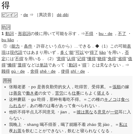
得
・
de
⇒ ［異読音］
dé
,
děi
ピンイン
助詞
1
動詞
・
形容詞
の後に用いて可能を示す．⇒
不得
・
bu・de
，
不了
・
bu liǎo
．
①
（
能力
・
条件
・許容という点から）…できる．◆（1）この可能
表
現
は
現代語
ではあまり用いず，
多く
‘
能
’‘
可以
’や‘
得了
liǎo
’を用い，
否
定
には‘
不得
’を用いる．（2）‘
觉得
’‘
认得
’‘
记得
’‘
懂得
’‘
晓得
’‘
免得
’‘
省得
’‘
值
得
’‘
懒得
’‘
显得
’などは
単語
であって〔
動詞
＋‘
得
’〕とは見なさない．⇒
顾得
gù・de
，
舍得
shě・de
，
使得
shǐ・de
．
用例
张顺老婆 ・po 是善良勤劳的女人，吃得苦、受得累。＝
張順
の嫁
は
善良
で
働き者
の女で，
苦労
にも
仕事
にもよく
堪え
る．
这种蘑菇 ・gu 吃得，那种有毒吃不得。＝この種の
キノコ
は
食べ
られる
が，あの種のは毒があって食べられない．
他听不得半点儿不同意见 ・jian 。＝
彼は
異な
る
意見
が
一切
耳に入
らない．
我晚上 ・shang 喝不得茶，喝了就睡不着 zháo 觉 jiào 。＝
私は
夜
お茶
を飲むことができない，飲むと寝られなくなる．