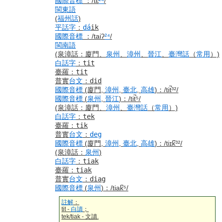
國際音標
：
/tɛ
²⁴
/
閩東語
(
福州話
)
平話字
：
dá
ik
國際音標
：
/taiʔ
²⁴
/
閩南語
(泉漳話：廈門、
泉州
、
漳州
、
晉江
、
臺灣話
（
常用
）)
白話字
：
tit
臺羅
：
tit
普實
台文
：
did
國際音標
(廈門,
漳州
,
臺北
,
高雄
)
：
/tit̚³²/
國際音標
(
泉州
,
晉江
)
：
/tit̚⁵/
(泉漳話：廈門、
漳州
、
臺灣話
（
常用
）)
白話字
：
tek
臺羅
：
tik
普實
台文
：
deg
國際音標
(廈門,
漳州
,
臺北
,
高雄
)
：
/tiɪk̚³²/
(泉漳話：
泉州
)
白話字
：
tiak
臺羅
：
tiak
普實
台文
：
diag
國際音標
(
泉州
)
：
/tiak̚⁵/
註解
：
tit -
白讀
；
tek/tiak - 文讀.