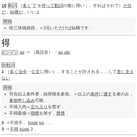
10
動詞
（
多く
‘
了
’を
伴って
動詞
の後に用い；…すればそれで）
十分
だ
，
結構だ
，いいよ．
用例
给三块钱就得。＝3元いただけば結構です．
得
dé
⇒ ［異読音］
・
de
,
děi
ピンイン
助動詞
1
（
多く
法令
・
公文
に用い）…することが許される，…して
差し支え
ない
．
用例
符合以上条件者，始得报名参加。＝以上の
条件
に
適す
る者のみ，
参加
申し込み
可能．
不得入内＝
立ち入り
を禁ず．
不得吸烟＝
喫煙
を禁ず，
禁煙
．
2
⇒不得不…
bùdé
bù
…．
3
⇒
不得
bùdé
2．