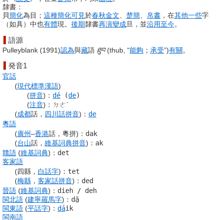
隸書：
貝
簡化
為
目
；
這種
簡化
可見
於
春秋
金文
、
楚簡
、
帛書
，在
其他
一些
字
（如
具
）中也
有體
現。
後期
隸書
再演
變成
旦
，並
沿用
至今
。
語源
Pulleyblank (1991)
認為
與
藏
語
ཐུབ
(
thub
,
“
能夠
；
承受
”
)
有關
。
発音1
官話
(
現代標準漢語
)
(
拼音
)
：
dé
(
de
)
(
注音
)
：
ㄉㄜˊ
(
成都
話，
四川話
拼音
)
：
de
粵語
(
廣州
–
香港
話，粵拼)
：
dak
(
台山
話，
維基詞典
拼音
)
：
ak
贛語
(
維基詞典
)
：
det
客家語
(四縣，
白話字
)
：
tet
(
梅縣
，
客家話
拼音
)
：
ded
晉語
(
維基詞典
)
：
dieh / deh
閩北語
(
建寧
羅馬字
)
：
dă̤
閩東語
(
平話字
)
：
dá
ik
閩南語