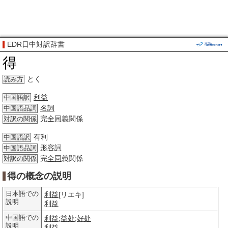
EDR日中対訳辞書
得
とく
読み方
利益
中国語訳
名詞
中国語品詞
完
全同
義関係
対訳の関係
有利
中国語訳
形容詞
中国語品詞
完
全同
義関係
対訳の関係
得の概念の説明
日本語での
利益
[リエキ]
説明
利益
中国語での
利益
;
益处
;
好处
説明
利益