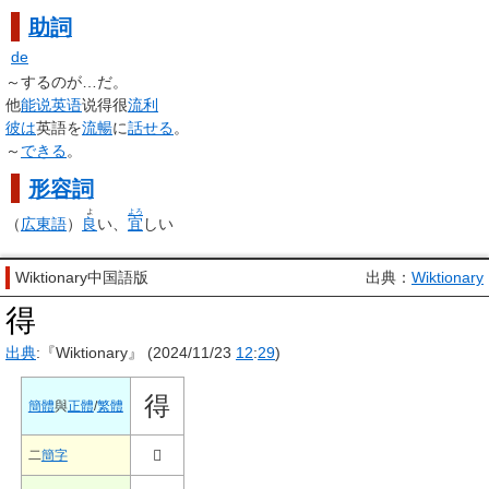
助詞
de
～するのが…だ。
他
能说
英语
说
得
很
流利
彼は
英語を
流暢
に
話せる
。
～
できる
。
形容詞
よ
よろ
（
広東語
）
良
い、
宜
しい
Wiktionary中国語版
出典：
Wiktionary
得
出典
:『Wiktionary』 (2024/11/23
12
:
29
)
得
簡體
與
正體
/
繁體
𬁟
二
簡字