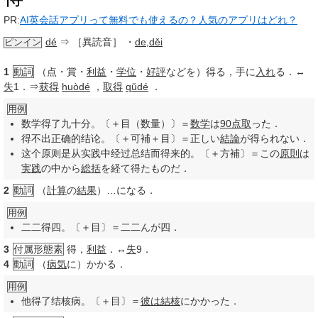
PR:
AI英会話アプリって無料でも使えるの？人気のアプリはどれ？
dé
⇒ ［異読音］
・
de
,
děi
ピンイン
1
動詞
（点・賞・
利益
・
学位
・
好評
などを）得る，手に
入れ
る．↔
失
1．⇒
获得
huòdé
，
取得
qǔdé
．
用例
数学得了九十分。〔＋目（数量）〕＝
数学
は
90
点取
った．
得不出正确的结论。〔＋可補＋目〕＝正しい
結論
が得られない．
这个原则是从实践中经过总结而得来的。〔＋方補〕＝この
原則
は
実践
の中から
総括
を経て得たものだ．
2
動詞
（
計算
の
結果
）…になる．
用例
二二得四。〔＋目〕＝二二んが四．
3
付属形態素
得，
利益
．↔
失
9．
4
動詞
（
病気
に）かかる．
用例
他得了结核病。〔＋目〕＝
彼は
結核
にかかった．