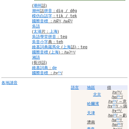
(
潮州
話)
潮州
話
拼音
：
dig / dêg
模仿
白話字
：
tik / tek
國際音標
：
/tik̚²/, /tek̚²/
吳語
(
太湖
片：
上海
)
吳語
學堂
拼音
：
teq
吳音
小字
典
：
teh
維基詞典
羅馬化
(
上海
話)
：
teq
國際音標
(
上海
)
：
/təʔ⁵⁵/
湘語
(長沙話)
維基詞典
：
de
國際音標
：
/tɤ̞
²⁴
/
各地
讀音
語言
地區
得
/tɤ³⁵/
北京
/tei
²¹
⁴/
/tɤ
²⁴
/
～意
哈爾濱
/tɤ
²¹
³/
～病
/tɤ⁴⁵/
天津
/tei
¹³
/
～虧
/tə
²¹
³/
濟南
/tei
²¹
³/