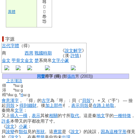
㝵
𠭁
𧴫
異體
䙷
㝶
字源
古代
字體
（
得
）
《
說文解字
》
商
西周
戰國
時期
（漢·
許慎
）
金文
甲骨文
金文
楚
系簡帛
文字
小篆
同聲
符字 (
得
)
(鄭
張尚
芳 (2003))
上古漢語
得
*tɯːɡ
淂
*tɯːɡ
棏
*dɯːɡ, *
rt
ɯːɡ
會意
漢字
。「
得
」的
古字
為「
㝵
」：
貝
（“
貝殼
”） +
又
（“手”） — 撿
起
貝殼
>
得到
錢財
。後
加上
部件
彳
，
表示
貝殼
是
在路上
拾取
。
秦簡帛
文字
：
又
上
插入
一橫
，
表示
其被
相關
的
寸
所
取代
。這是秦
地文
字的
一種
特徵
，
許多
本帶
又
的字都改用了
寸
。
《
說文
》
小篆
：
貝
訛變
作
類似
見
的
形狀
。這
應當
是《
說文
》的訛誤，
因為
這種
字形
僅見
於《
說文
》，在秦
楚簡
帛中均未
出現
。