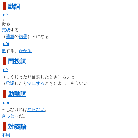
動詞
dé
え
得
る
完成
する
（
演算
の
結果
）～になる
děi
要
する、
かかる
間投詞
dé
（しくじったり当惑したとき）ちぇっ
（
承諾
したり
制止する
とき）よし、もういい
助動詞
děi
～しなければ
ならない
。
きっと
～だ。
対義語
不用