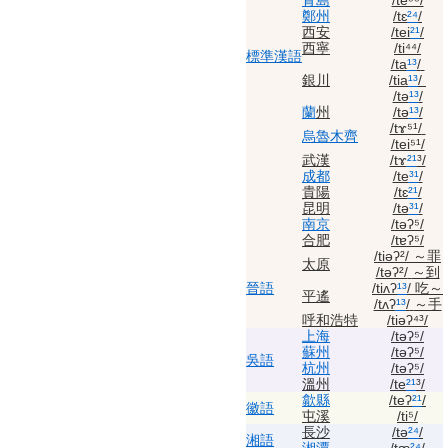
青島
/te⁵⁵/
鄭州
/tɛ
²⁴
/
西安
/tei
²¹
/
西寧
/ti⁴⁴/
標準
漢語
/ta
¹³
/
銀川
/tia
¹³
/
/tə
¹³
/
蘭
州
/tə
¹³
/
/tɤ⁵¹/
烏魯木齊
/tei⁵¹/
武漢
/tɤ
²¹
³/
成都
/te
³¹
/
貴陽
/tɛ
²¹
/
昆明
/tə
³¹
/
南京
/təʔ⁵/
合肥
/tɐʔ⁵/
/tiəʔ²/
～罪
太原
/təʔ²/
～到
晉語
/tiʌʔ
¹³
/
吃～
平遙
/tʌʔ
¹³
/
～手
呼和浩特
/tiəʔ⁴³/
上海
/təʔ⁵/
蘇州
/təʔ⁵/
吳語
杭州
/təʔ⁵/
溫州
/te
²¹
³/
歙縣
/teʔ
²¹
/
徽語
屯溪
/ti⁵/
長沙
/tə
²⁴
/
湘語