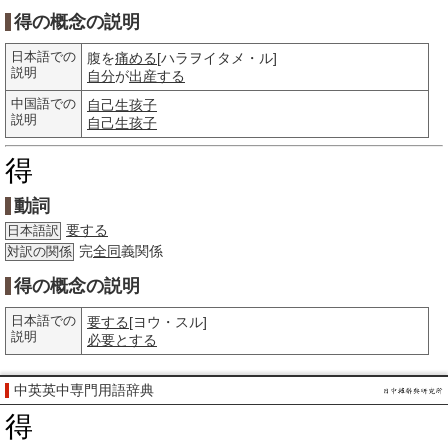
得の概念の説明
日本語での
腹を
痛める
[ハラヲイタメ・ル]
説明
自分
が
出産する
中国語での
自己
生孩子
説明
自己
生孩子
得
動詞
要する
日本語訳
完
全同
義関係
対訳の関係
得の概念の説明
日本語での
要する
[ヨウ・スル]
説明
必要とする
中英英中専門用語辞典
得