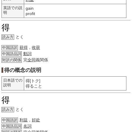
英語での説
gain
明
profit
得
とく
読み方
获得
，
收获
中国語訳
動詞
中国語品詞
完
全同
義関係
対訳の関係
得の概念の説明
日本語での
得[トク]
説明
得ること
得
とく
読み方
利益
，
好处
中国語訳
名詞
中国語品詞