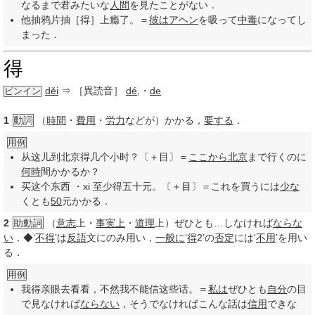
なるまで君みたいな
人間
を見たことがない．
他抽鸦片抽［得］上瘾了。＝
彼は
アヘン
を吸って
中毒
になってし
まった．
得
děi
⇒ ［異読音］
dé
,
・
de
ピンイン
1
動詞
（
時間
・
費用
・
労力
などが）かかる，
要する
．
用例
从这儿到北京得几个小时？〔＋目〕＝
ここから
北京
まで行くのに
何時
間かかるか？
买这个东西 ・xi 至少得五十元。〔＋目〕＝これを買うには
少な
くとも
50
元かかる．
2
助動詞
（
意志
上・
事実上
・
道理
上）ぜひとも…しなければ
ならな
い
．◆‘
不得
’は
反語
文にのみ用い，
一般に
‘
得
2’の
否定
には‘
不用
’を用い
る．
用例
我得亲眼去看看，不然我不能信这些话。＝
私は
ぜひとも
自分
の目
で見なければ
ならない
，そうでなければこんな話は
信用
できな