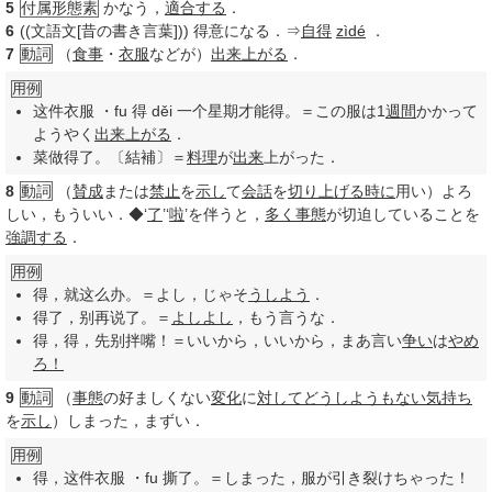
5
付属形態素
かなう，
適合する
．
6
((文語文[昔の書き言葉])) 得意になる．⇒
自得
zìdé
．
7
動詞
（
食事
・
衣服
などが）
出来
上がる
．
用例
这件衣服 ・fu 得 děi 一个星期才能得。＝この服は1
週間
かかって
ようやく
出来
上がる
．
菜做得了。〔結補〕＝
料理
が
出来
上がった．
8
動詞
（
賛成
または
禁止
を
示し
て
会話
を
切り上げる
時に
用い）よろ
しい，もういい．◆‘
了
’‘
啦
’を伴うと，
多く
事態
が切迫していることを
強調する
．
用例
得，就这么办。＝よし，じゃそ
うしよう
．
得了，别再说了。＝
よしよし
，もう言うな．
得，得，先别拌嘴！＝いいから，いいから，まあ言い
争い
は
やめ
ろ！
9
動詞
（
事態
の好ましくない
変化
に
対して
どうしようもない
気持ち
を
示し
）しまった，まずい．
用例
得，这件衣服 ・fu 撕了。＝しまった，服が引き裂けちゃった！