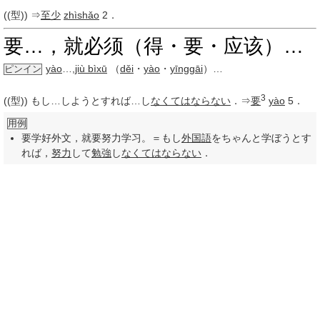
((型)) ⇒
至少
zhìshǎo
2．
要…，就必须（得・要・应该）…
yào
…
,
jiù bì
xū
（
děi
・
yào
・
yīnggāi
）
…
ピンイン
3
((型)) もし…しようとすれば…し
なくてはならない
．⇒
要
yào
5．
用例
要学好外文，就要努力学习。＝もし
外国語
をちゃんと学ぼうとす
れば，
努力
して
勉強
し
なくてはならない
．