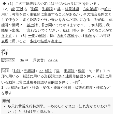
◆（1）この可能
表現
の
否定
には‘
得
’の
代わり
に‘
不
’を用いる．
（2）‘
能
’‘
可以
’を〔
動詞
・
形容詞
＋‘
得
’＋
結果
補語
・
方向
補語
〕の
前に
用い，可能を強く
主観
的に
主張する
ことがあるが，
その場
合
疑問文
と
して使うと，
多く
反語
文や強い
疑い
を含んだ
問い
になる：‘他的话，你
能听〜懂吗？’（
彼の
話，君は聞いてわかりますか？），‘你别说，我
能猜〜
出来
。’（言わないでください，
私は
［
答え
を］
当てる
ことが
で
きます
．）（3）
一部
の
動詞
，特に
方向
や
移動
を示す
動詞
をこの可能
表現
に用いると，
多様
な
転義
を
有する
．
得
・
de
⇒ ［異読音］
dé
,
děi
ピンイン
助詞
〔
動詞
・
形容詞
＋
de
補語
（‘
得
’＋
形容詞
・
動詞
・句・節）〕の
形で用いる；
補語
に用いる
形容詞
は
多く
連用修飾語
を伴い，
補語
に用
2
いる
動詞
は常に
連用修飾語
や
目的語
を伴う．≡
的
．
1
de
補語
が
動作
・
行為
・
変化
・
発展
や
性質
・状態の
程度
・
様式
など
を示す．
用例
冬天的黄昏来得特别早。＝冬の
たそがれ
は（
訪れ
方が
とりわけ
早
い
→）
とりわけ
早く
訪れ
る．