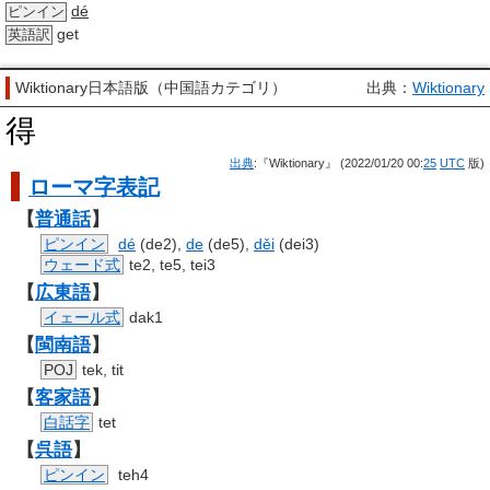
dé
ピンイン
get
英語訳
Wiktionary日本語版（中国語カテゴリ）
出典：
Wiktionary
得
出典
:『Wiktionary』 (2022/01/20 00:
25
UTC
版)
ローマ字
表記
【
普通話
】
ピンイン
dé
(de2),
de
(de5),
děi
(dei3)
ウェード式
te2, te5, tei3
【
広東語
】
イェール式
dak1
【
閩南語
】
POJ
tek, tit
【
客家語
】
白話字
tet
【
呉語
】
ピンイン
teh4