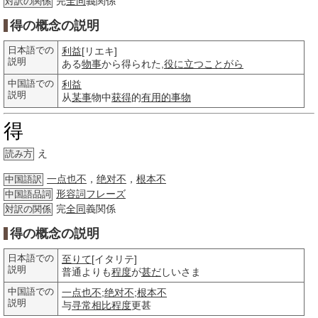
完
全同
義関係
対訳の関係
得の概念の説明
日本語での
利益
[リエキ]
説明
ある
物事
から得られた,
役に立つ
ことがら
中国語での
利益
説明
从
某事
物中
获得
的
有用的
事物
得
え
読み方
一点也不
，
绝对不
，
根本不
中国語訳
形容詞
フレーズ
中国語品詞
完
全同
義関係
対訳の関係
得の概念の説明
日本語での
至りて
[イタリテ]
説明
普通よりも
程度
が
甚だ
しいさま
中国語での
一点也不
;
绝对不
;
根本不
説明
与
寻常
相比
程度
更甚