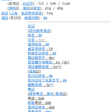
(泉漳話，
白話字
)
：
tit
/
tek
/
tiak
(
潮州
話，
潮州
話
拼音
)
：
dig / dêg
吳語
(
上海
，
吳語
學堂
拼音
)
：
teq
湘語
(長沙話，
維基詞典
)
：
de
官話
(
現代標準漢語
)
拼音
：
dé
注音
：
ㄉㄜˊ
通用拼音
：
dé
威妥瑪拼音
：
tê
耶魯
官話
拼音
：
dé
國語羅馬字
：
der
西里爾字母
轉寫
：
дэ
(dɛ)
漢語
國際音標
：
/tɤ³⁵/
(
成都
話)
四川話
拼音
：
de
四川話
拉丁化新文字
：
de
國際音標
：
/tɛ
²¹
/
粵語
(
標準
粵語
，
廣州
–
香港
話)
粵拼
：
dak
耶魯
粵拼
：
d
ā
k
廣州話
拼音
：
dak
廣東
拼音
：
deg