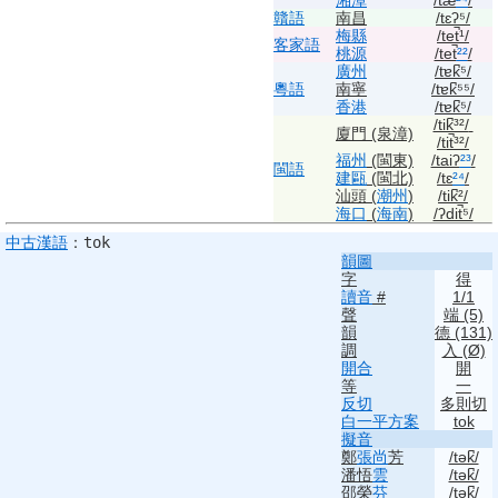
湘潭
/tæ
²⁴
/
贛語
南昌
/tɛʔ⁵/
梅縣
/tet̚¹/
客家語
桃源
/tet̚
²²
/
廣州
/tɐk̚⁵/
粵語
南寧
/tɐk̚⁵⁵/
香港
/tɐk̚⁵/
/tik̚³²/
廈門 (泉漳)
/tit̚³²/
福州
(閩東)
/taiʔ
²³
/
閩語
建甌
(閩北)
/tɛ
²⁴
/
汕頭 (
潮州
)
/tik̚²/
海口
(
海南
)
/ʔdit̚⁵/
中古
漢語
：
tok
韻圖
字
得
讀音
#
1/1
聲
端
(5)
韻
德
(131)
調
入 (Ø)
開合
開
等
一
反切
多則切
白一平方案
tok
擬音
鄭
張尚
芳
/tək̚/
潘悟
雲
/tək̚/
邵榮
芬
/tək̚/