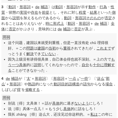
3
〔
動詞
・
形容詞
＋
de
補語
〕は
動詞
・
形容詞
が示す
動作
・
行為
・
性
質
・状態の
実現
や
存在
を
前提
とし，それに対し
程度
・
結果
といった
側
面
から
説明
を加えるものであるから，
動詞
・
形容詞
そのもの
が
否定
さ
れることはありえないが，
時に
形式上
〔
動詞
・
形容詞
＋
de
補語
〕
全
体
に
否定
がかぶさり，意味的には
de
補語
に
否定
が及ぶ．
用例
这个问题，建国以来就受到重视，但是一直没有处 chǔ 理得很
好。＝この
問題
は
建国
の
当初
から
重視
されてきたが，
これまで
ず
っとうまく
解決
でき
ていない
．
因为上级没有讲得很具体，自己体会得也就不深刻。＝上の方で
も
う一つ
具体
的に
説明
してくれなかったので，
自分
も
十分に
理解す
る
ことができなかった．
4
de
補語
が〔‘
太
’＋
形容詞
〕〔
形容詞
＋‘
一点
’‘
一些
’〕〔‘
这么
’‘
那
儿
么
’＋
形容詞
〕や
熟語
的になった
動詞
目的語
構造
の
語句
からなる
場合
，
しばしば‘
得
’を
省略する
．
用例
别说［得］太具体！＝話が
具体
的に過ぎ
ないよう
にしろ！
说［得］具体一点儿！＝もう少し
具体
的に話をしろ！
我长 zhǎng ［得］这么大，还没见过你这样的。＝
私は
この年に