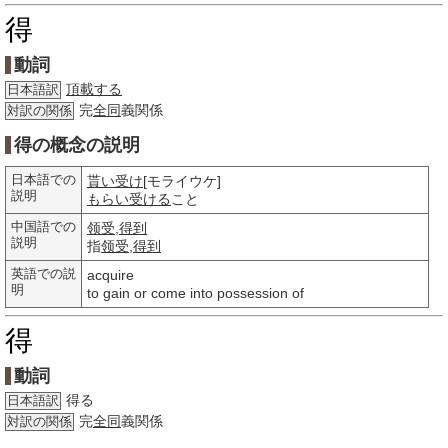
得
動詞
頂載する
日本語訳
完
全同
義関係
対訳の関係
得の概念の説明
日本語での
貰い受け
[モライウケ]
説明
もらい受ける
こと
中国語での
领受
,
得到
説明
指
领受
,
得到
英語での説
acquire
明
to gain or come into possession of
得
動詞
得る
日本語訳
完
全同
義関係
対訳の関係