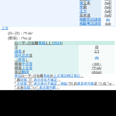
蒲
立本
/tək̚/
李
榮
/tək̚/
王力
/tək̚/
高本漢
/tək̚/
推斷
官話
讀音
de
推斷
粵語
讀音
dak
上古
(白–沙)
：
/*tˤək/
(鄭張)
：
/*tɯːɡ/
白一平–沙加爾
系統
1.1 (
2014
)
字
得
讀音
#
1/1
現代
北京
音
dé
（
拼音
）
構擬
中古音
‹
tok
›
構擬
上古音
/*tˁək/
英語
翻譯
obtain
來自
白一平–沙加爾
系統
的
上古漢語
標註
筆記
：
* 圓
括號
"()"
表示
存在
不確定
；
*
方括號
"[]"
表示
身分
不確定
，
例如
*[t] 的
尾音
有可能
是 *-t 或 *-p；
* 尖角
括號
"<>"
表示
接中辭
；
* 連
字號
"-"
表示
語素
範圍
；
*
句號
"."
表示
音節
範圍
。
鄭張
系統
(2003)
字
得
讀音
#
1/1
序號
2165