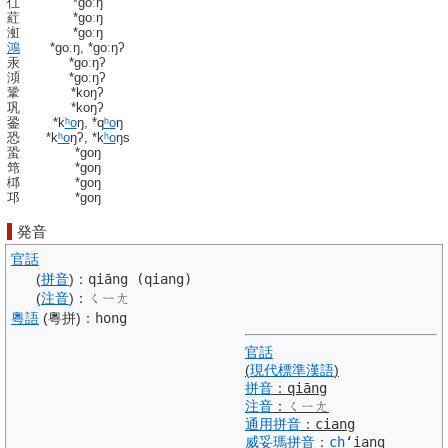
仜
*ɡoːŋ
葒
*ɡoːŋ
渱
*ɡoːŋ
鴻
*ɡoːŋ, *ɡoːŋʔ
汞
*ɡoːŋʔ
澒
*ɡoːŋʔ
鞏
*koŋʔ
巩
*koŋʔ
銎
*k
ʰo
ŋ, *q
ʰo
ŋ
恐
*k
ʰo
ŋʔ, *k
ʰo
ŋs
蛩
*ɡoŋ
筇
*ɡoŋ
桏
*ɡoŋ
邛
*ɡoŋ
発音
官話
(
拼音
)
：
qiāng (qiang)
(
注音
)
：
ㄑㄧㄤ
粵語
(粵拼)
：
hong
官話
(
現代標準漢語
)
拼音
：
qiāng
注音
：
ㄑㄧㄤ
通用拼音
：
ciang
威妥瑪拼音
：
ch
ʻiang