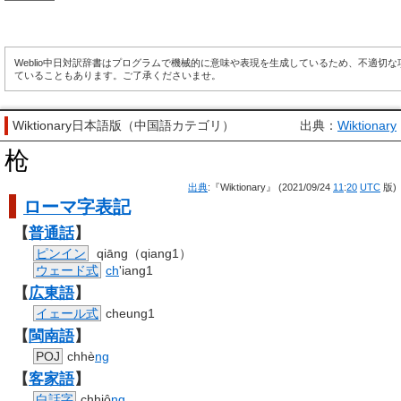
Weblio中日対訳辞書はプログラムで機械的に意味や表現を生成しているため、不適切
ていることもあります。ご了承くださいませ。
Wiktionary日本語版（中国語カテゴリ）
出典：
Wiktionary
枪
出典
:『Wiktionary』 (2021/09/24
11
:
20
UTC
版)
ローマ字
表記
【
普通話
】
ピンイン
qiāng（qiang1）
ウェード式
ch
'iang1
【
広東語
】
イェール式
cheung1
【
閩南語
】
POJ
chhè
ng
【
客家語
】
白話字
chhiô
ng