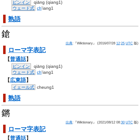
ピンイン
qiāng (qiang1)
ウェード式
ch
'iang1
熟語
鎗
出典
:『Wiktionary』 (2016/07/28
12
:
25
UTC
版)
ローマ字
表記
【
普通話
】
ピンイン
qiāng (qiang1)
ウェード式
ch
'iang1
【
広東語
】
イェール式
cheung1
熟語
鏘
出典
:『Wiktionary』 (2021/08/12 08:
30
UTC
版)
ローマ字
表記
【
普通話
】