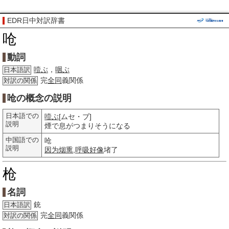
EDR日中対訳辞書
呛
動詞
噎ぶ
，
咽ぶ
日本語訳
完
全同
義関係
対訳の関係
呛の概念の説明
日本語での
噎ぶ
[ムセ・ブ]
説明
煙で息がつまりそうになる
中国語での
呛
説明
因为
烟熏
,
呼吸
好像
堵了
枪
名詞
銃
日本語訳
完
全同
義関係
対訳の関係