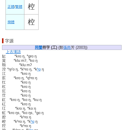
椌
正體
/
繁體
椌
簡體
字源
同聲
符字 (
工
)
(鄭
張尚
芳 (2003))
上古漢語
缸
*kroːŋ, *ɡroːŋ
篢
*kluːmʔ, *koːŋ
贑
*kluːmʔ
涳
*ŋr'oːŋ, *kʰroːŋ, *k
ʰo
ːŋ
江
*kroːŋ
肛
*kroːŋ, *qʰroːŋ
扛
*kroːŋ
杠
*kroːŋ
豇
*kroːŋ
茳
*kroːŋ
釭
*kroːŋ, *koːŋ, *kuːŋ
矼
*kroːŋ
玒
*kroːŋ, *koːŋ
虹
*kroːŋs, *koːŋs, *ɡoːŋ
腔
*kʰroːŋ
崆
*kʰroːŋ, *k
ʰo
ːŋ
羫
*kʰroːŋ