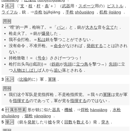
2
名詞
〔‘
支
・
枝
・
杆
・
条
’＋〕（
武器
用・
スポーツ
用の）
ピストル
，
ライフル
，銃．⇒
步枪
bù
‖qiāng
，
手枪
shǒuqiāng
，
机枪
jīqiāng
．
用例
“嘡”的一声，枪响了。＝「
パン
」と，銃が
大きな
音を
立て
た．
枪走火了。＝銃が
爆発
した．
我不会打枪。＝
私は
銃を撃つことができない．
没有命令，不准开枪。＝
命令
がなければ，
発砲する
ことは許され
ない．
持枪致敬！＝（
号令
）ささげーつつっ！
枪打出头鸟((成語))＝（
鉄砲
が
先頭
に
立つ鳥
を撃つ→）
先頭
に立
つ
人物
はしばし
ば人から
追い
落とされる．
3
名詞
（
比喩
的に）軍，
軍隊
．
用例
我们这个军队是党指挥枪，不是枪指挥党。＝我々の
軍隊
は党が軍
を
指揮する
のであって，軍が党を
指揮する
のではない．
4
付属形態素
形が銃に似た
器具
・
機械
．⇒
焊枪
hànqiāng
，
水枪
shuǐqiāng
，
烟枪
yānqiāng
．
5
量詞
（銃を
発射
したり
槍
を突く
回数
を
数え
る）発，
突き
．