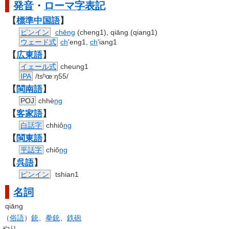
発音
・
ローマ字
表記
【
標準
中国語
】
ピンイン
chēng
(cheng1), qiāng (qiang1)
ウェード式
ch
'eng1,
ch
'iang1
【
広東語
】
イェール式
cheung1
IPA
/tsʰœːŋ55/
【
閩南語
】
POJ
chhè
ng
【
客家語
】
白話字
chhiô
ng
【
閩東語
】
平話字
chiŏ
ng
【
呉語
】
ピンイン
tshian1
名詞
qiāng
（
俗語
）
銃
、
拳銃
、
鉄砲
やり