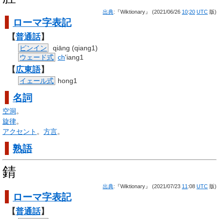
出典
:『Wiktionary』 (2021/06/26
10
:
20
UTC
版)
ローマ字
表記
【
普通話
】
ピンイン
qiāng (qiang1)
ウェード式
ch
'iang1
【
広東語
】
イェール式
hong1
名詞
空洞
。
旋律
。
アクセント
。
方言
。
熟語
錆
出典
:『Wiktionary』 (2021/07/23
11
:08
UTC
版)
ローマ字
表記
【
普通話
】