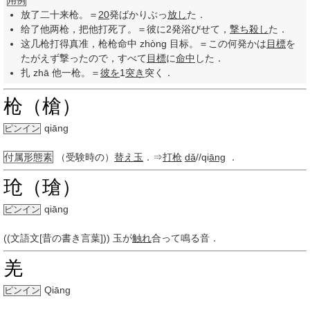
用例
放了二十来枪。＝
20
発ばかりぶっ
放し
た．
给了他两枪，把他打死了。＝彼に2発浴びせて，
撃ち
殺し
た．
这几枪打得真准，枪枪命中 zhòng 目标。＝この何発かは
目標
を
たがえず撃ったので，すべて
目標
に
命中
した．
扎 zhā 他一枪。＝
彼を
1
突き
突く．
枪（槍）
qiāng
ピンイン
付属形態素
（受験時の）
替え玉
．⇒
打枪
dǎ
//qi
āng
．
玱（瑲）
qiāng
ピンイン
((文語文[昔の書き言葉])) 玉が
触れ
合って鳴る音．
羌
Qiāng
ピンイン