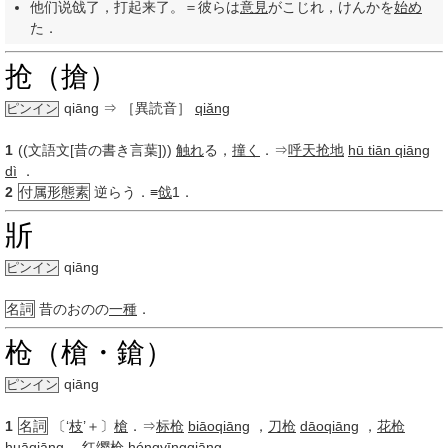
他们说戗了，打起来了。＝彼らは
意見
がこじれ，けんかを
始め
た．
抢（搶）
qiāng
⇒ ［異読音］
qiǎng
ピンイン
1
((文語文[昔の書き言葉]))
触れ
る，
撞く
．⇒
呼天抢地
hū tiān qiāng
dì
．
2
付属形態素
逆らう．≡
戗
1．
斨
qiāng
ピンイン
名詞
昔のおのの
一種
．
枪（槍・鎗）
qiāng
ピンイン
1
名詞
〔‘
枝
’＋〕
槍
．⇒
标枪
biāoqiāng
，
刀枪
dāoqiāng
，
花枪
huāqiāng
，
红缨枪
hóngyīngqiāng
．