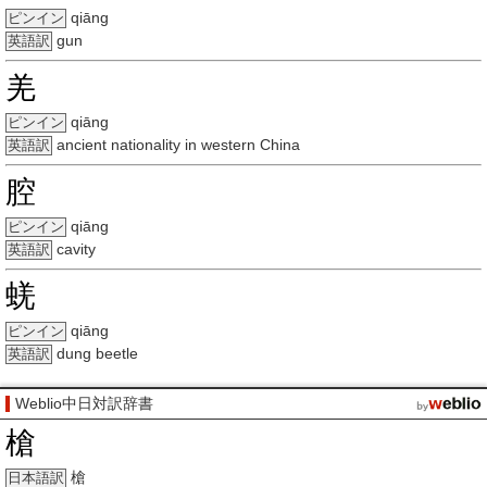
qiāng
ピンイン
gun
英語訳
羌
qiāng
ピンイン
ancient nationality in western China
英語訳
腔
qiāng
ピンイン
cavity
英語訳
蜣
qiāng
ピンイン
dung beetle
英語訳
Weblio中日対訳辞書
槍
槍
日本語訳