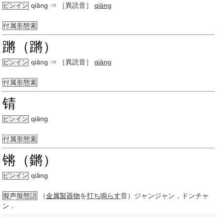
qiāng
⇒ ［異読音］
qiàng
ピンイン
付属形態素
蹡（蹡）
qiāng
⇒ ［異読音］
qiàng
ピンイン
付属形態素
锖
qiāng
ピンイン
付属形態素
锵（鏘）
qiāng
ピンイン
擬声擬態語
（
金属製
器物
を
打ち鳴らす
音）ジャンジャン，ドンチャ
ン．