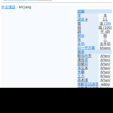
中古
漢語
：
khjang
韻圖
字
羌
讀音
#
1/1
聲
溪
(
29
)
韻
陽
(105)
調
平 (Ø)
開合
開
等
三
反切
去羊切
白一平方案
khjang
擬音
鄭
張尚
芳
/kʰɨɐŋ/
潘悟
雲
/kʰiɐŋ/
邵榮
芬
/kʰiɑŋ/
蒲
立本
/kʰɨaŋ/
李
榮
/kʰiaŋ/
王力
/kʰĭaŋ/
高本漢
/kʰi̯aŋ/
推斷
官話
讀音
qiāng
推斷
粵語
讀音
hoeng
上古
(白–沙)
：
/*C.q
ʰa
ŋ/
(鄭張)
：
/*kʰ
la
ŋ/
白一平–沙加爾
系統
1.1 (
2014
)
字
羌