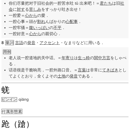
你们尽量把对于旧社会的一腔苦水吐 tǔ 出来吧！＝
君たち
は旧
社
会
に
対す
る
苦しみ
をすっかり吐き出せ！
一腔爱＝
心から
の愛．
一腔心事＝頭が
割れ
んばかりの
心配事
．
一腔牢骚＝
腹いっぱい
の
不平
．
一腔好意＝
心から
の親切心．
8
量詞
言語
の
発音
・
アクセント
・なまりなどに用いる．
用例
老人说一腔道地的关中话。＝
年寄り
は
生っ粋
の
関中
方言
をしゃべ
る．
话语很是干脆响亮，一腔外路口音。＝
言葉
は非常に
てきぱき
とし
てよくとおり，全くよその
土地
の
発音
である．
蜣
qiāng
ピンイン
付属形態素
跄（蹌）