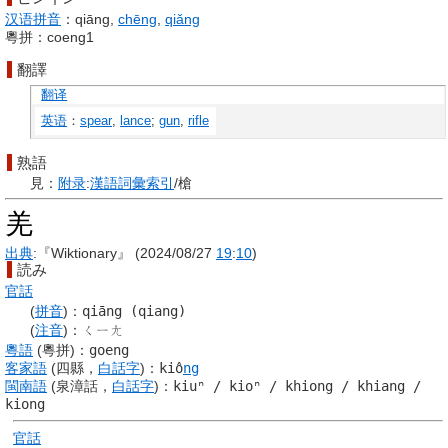
汉语拼音
：qiāng,
chēng
,
qiǎng
粵拼：coeng1
翻譯
翻译
英语
：
spear
,
lance
;
gun
,
rifle
熟語
見：
附录
:
漢語
詞彙
索引
/槍
羌
出典
:『Wiktionary』 (2024/08/27
19
:
10
)
読み
官話
(
拼音
)
：
qiāng (qiang)
(
注音
)
：
ㄑㄧㄤ
粵語
(粵拼)
：
goeng
客家語
(四縣，
白話字
)
：
kiô
ng
閩南語
(泉漳話，
白話字
)
：
kiuⁿ / kioⁿ / khiong / khiang /
kiong
官話