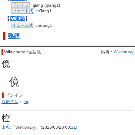
ピンイン
qiāng (qiang1)
ウェード式
ch
'iang1
【
広東語
】
イェール式
cheung1
熟語
Wiktionary中国語版
出典：
Wiktionary
傹
傹
ピンイン
汉语拼音
：
jìng
椌
出典
:『Wiktionary』 (2026/05/28 08:
21
)