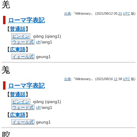
羌
出典
:『Wiktionary』 (2021/08/12 05:
21
UTC
版)
ローマ字
表記
【
普通話
】
ピンイン
qiāng (qiang1)
ウェード式
ch
'iang1
【
広東語
】
イェール式
geung1
羗
出典
:『Wiktionary』 (2021/08/16
11
:38
UTC
版)
ローマ字
表記
【
普通話
】
ピンイン
qiāng (qiang1)
ウェード式
ch
'iang1
【
広東語
】
イェール式
geung1
腔