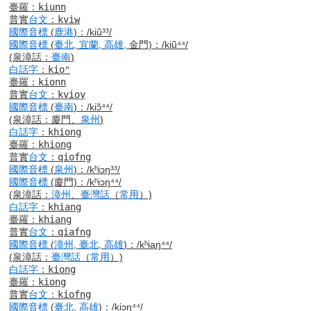
臺羅
：
kiunn
普實
台文
：
kviw
國際音標
(
鹿港
)
：
/kiũ³³/
國際音標
(
臺北
,
宜蘭
,
高雄
, 金門)
：
/kiũ⁴⁴/
(泉漳話：
臺南
)
白話字
：
kioⁿ
臺羅
：
kionn
普實
台文
：
kvioy
國際音標
(
臺南
)
：
/kiɔ̃⁴⁴/
(泉漳話：廈門、
泉州
)
白話字
：
khiong
臺羅
：
khiong
普實
台文
：
qiofng
國際音標
(
泉州
)
：
/kʰiɔŋ³³/
國際音標
(廈門)
：
/kʰiɔŋ⁴⁴/
(泉漳話：
漳州
、
臺灣話
（
常用
）)
白話字
：
khiang
臺羅
：
khiang
普實
台文
：
qiafng
國際音標
(
漳州
,
臺北
,
高雄
)
：
/kʰiaŋ⁴⁴/
(泉漳話：
臺灣話
（
常用
）)
白話字
：
kiong
臺羅
：
kiong
普實
台文
：
kiofng
國際音標
(
臺北
,
高雄
)
：
/kiɔŋ⁴⁴/