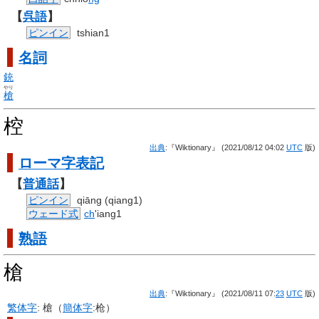
【
呉語
】
ピンイン
tshian1
名詞
銃
やり
槍
椌
出典
:『Wiktionary』 (2021/08/12 04:02
UTC
版)
ローマ字
表記
【
普通話
】
ピンイン
qiāng (qiang1)
ウェード式
ch
'iang1
熟語
槍
出典
:『Wiktionary』 (2021/08/11 07:
23
UTC
版)
繁体字
:
槍
（
簡体字
:
枪
）