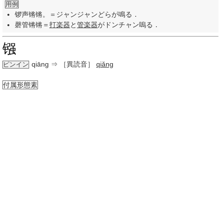
用例
锣声锵锵。＝ジャンジャンどらが鳴る．
磬管锵锵＝
打楽器
と
管楽器
がドンチャン嗚る．
镪
qiāng
⇒ ［異読音］
qiǎng
ピンイン
付属形態素