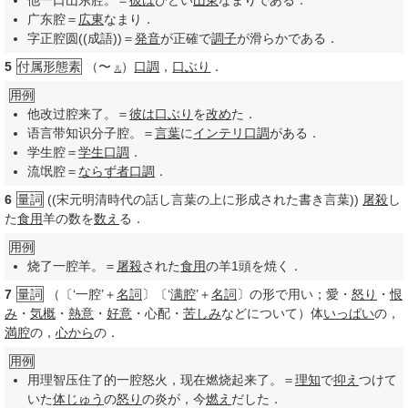
他一口山东腔。＝
彼は
ひどい
山東
なまりである．
广东腔＝
広東
なまり．
字正腔圆((成語))＝
発音
が正確で
調子
が滑らかである．
5
付属形態素
（〜
）
口調
，
口ぶり
．
儿
用例
他改过腔来了。＝
彼は
口ぶり
を
改め
た．
语言带知识分子腔。＝
言葉
に
インテリ
口調
がある．
学生腔＝
学生
口調
．
流氓腔＝
ならず者
口調
．
6
量詞
((宋元明清時代の話し言葉の上に形成された書き言葉))
屠殺
し
た
食用
羊の数を
数え
る．
用例
烧了一腔羊。＝
屠殺
された
食用
の羊1頭を焼く．
7
量詞
（〔‘一腔’＋
名詞
〕〔‘
满腔
’＋
名詞
〕の形で用い；愛・
怒り
・
恨
み
・
気概
・
熱意
・
好意
・心配・
苦しみ
などについて）体
いっぱい
の，
満腔
の，
心から
の．
用例
用理智压住了的一腔怒火，现在燃烧起来了。＝
理知
で
抑え
つけて
いた
体じゅう
の
怒り
の炎が，今
燃え
だした．