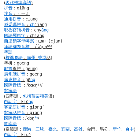
(
現代標準漢語
)
拼音
：
qiāng
注音
：
ㄑㄧㄤ
通用拼音
：
ciang
威妥瑪拼音
：
ch
ʻiang
耶魯
官話
拼音
：
chy
āng
國語羅馬字
：
chiang
西里爾字母
轉寫
：
цян
(cjan)
漢語
國際音標
：
/t͡ɕʰi̯ɑŋ⁵⁵/
粵語
(
標準
粵語
，
廣州
–
香港
話)
粵拼
：
goeng
耶魯
粵拼
：
g
ē
ung
廣州話
拼音
：
goeng
廣東
拼音
：
gê
ng
國際音標
：
/kœːŋ
⁵⁵
/
客家語
(四縣話，
包括
苗栗
和美
濃)
白話字
：
kiô
ng
客家語
拼音
：
giong´
客家話
拼音
：
giong
國際音標
：
/ki̯oŋ
²⁴
/
閩南語
(泉漳話：
鹿港
、
三峽
、
臺北
、
宜蘭
、
高雄
、金門、馬公、
新竹
、
台中
)
白話字
：
kiuⁿ