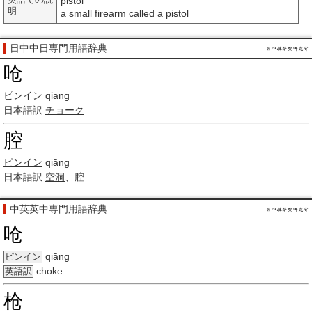
英語での説
pistol
明
a small firearm called a pistol
日中中日専門用語辞典
呛
ピンイン
qiāng
日本語訳
チョーク
腔
ピンイン
qiāng
日本語訳
空洞
、腔
中英英中専門用語辞典
呛
qiāng
ピンイン
choke
英語訳
枪