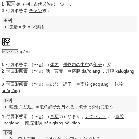
1
名詞
羌（
中国
古代
民族
の
一つ
）．
2
付属形態素
チャン
族．
用例
羌语＝
チャン
族語
．
腔
qiāng
ピンイン
1
付属形態素
（〜
）（
体内
・
器物
内の
中空
の
部分
）腔．
儿
2
付属形態素
（〜
）話，
言葉
．⇒
搭腔
dā
//qi
āng
，
开腔
kā
i//qi
āng
儿
．
3
付属形態素
（〜
）曲の節，
調子
．⇒
高腔
gāoqiāng
，
花腔
儿
huāqiāng
．
用例
唱走了腔儿。＝歌の
調子
が
外れ
る，
調子
っ
外れ
に歌う．
4
付属形態素
（〜
）（
言葉
の）なまり，
アクセント
．⇒
京腔
儿
jīngqiāng
，
南腔北调
nán qiāng běi diào
．
用例