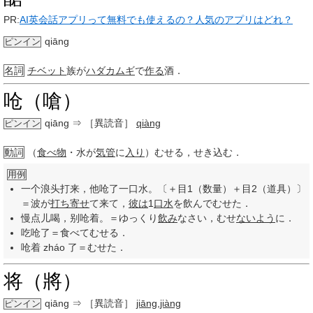
PR:
AI英会話アプリって無料でも使えるの？人気のアプリはどれ？
qiāng
ピンイン
名詞
チベット
族が
ハダカムギ
で
作る
酒．
呛（嗆）
qiāng
⇒ ［異読音］
qiàng
ピンイン
動詞
（
食べ物
・水が
気管
に
入り
）むせる，せき込む．
用例
一个浪头打来，他呛了一口水。〔＋目1（数量）＋目2（道具）〕
＝波が
打ち
寄せ
て来て，
彼は
1
口水
を飲んでむせた．
慢点儿喝，别呛着。＝ゆっくり
飲み
なさい，むせ
ないよう
に．
吃呛了＝食べてむせる．
呛着 zháo 了＝むせた．
将（將）
qiāng
⇒ ［異読音］
jiāng
,
jiàng
ピンイン