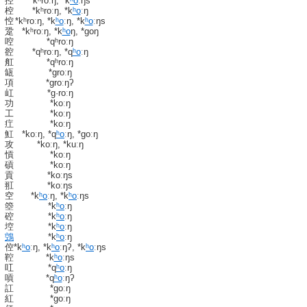
控
*kʰroːŋ, *k
ʰo
ːŋs
椌
*kʰroːŋ, *k
ʰo
ːŋ
悾
*kʰroːŋ, *k
ʰo
ːŋ, *k
ʰo
ːŋs
跫
*kʰroːŋ, *k
ʰo
ŋ, *ɡoŋ
啌
*qʰroːŋ
谾
*qʰroːŋ, *q
ʰo
ːŋ
舡
*qʰroːŋ
缻
*ɡroːŋ
項
*ɡroːŋʔ
屸
*ɡ·roːŋ
功
*koːŋ
工
*koːŋ
疘
*koːŋ
魟
*koːŋ, *q
ʰo
ːŋ, *ɡoːŋ
攻
*koːŋ, *kuːŋ
愩
*koːŋ
碽
*koːŋ
貢
*koːŋs
羾
*koːŋs
空
*k
ʰo
ːŋ, *k
ʰo
ːŋs
箜
*k
ʰo
ːŋ
硿
*k
ʰo
ːŋ
埪
*k
ʰo
ːŋ
鵼
*k
ʰo
ːŋ
倥
*k
ʰo
ːŋ, *k
ʰo
ːŋʔ, *k
ʰo
ːŋs
鞚
*k
ʰo
ːŋs
叿
*q
ʰo
ːŋ
嗊
*q
ʰo
ːŋʔ
訌
*ɡoːŋ
紅
*ɡoːŋ