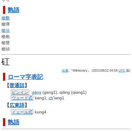
熟語
槍斃
槍彈
槍法
槍炮
槍聲
槍頭
矼
出典
:『Wiktionary』 (2021/08/12 04:56
UTC
版)
ローマ字
表記
【
普通話
】
ピンイン
gāng
(gang1), qiāng (qiang1)
ウェード式
kang1,
ch
'iang1
【
広東語
】
イェール式
kung4
熟語