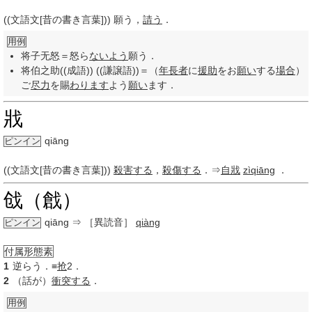
((文語文[昔の書き言葉])) 願う，
請う
．
用例
将子无怒＝怒ら
ないよう
願う．
将伯之助((成語)) ((謙譲語))＝（
年長者
に
援助
をお
願い
する
場合
）
ご
尽力
を賜
わります
よう
願い
ます．
戕
qiāng
ピンイン
((文語文[昔の書き言葉]))
殺害する
，
殺傷する
．⇒
自戕
zìqiāng
．
戗（戧）
qiāng
⇒ ［異読音］
qiàng
ピンイン
付属形態素
1
逆らう．≡
抢
2．
2
（話が）
衝突する
．
用例