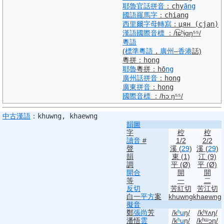
耶魯
官話
拼音
：
chy
āng
國語羅馬字
：
chiang
西里爾字母
轉寫
：
цян
(cjan)
漢語
國際音標
：
/t͡ɕʰi̯ɑŋ⁵⁵/
粵語
(
標準
粵語
，
廣州
–
香港
話)
粵拼
：
hong
耶魯
粵拼
：
h
ō
ng
廣州話
拼音
：
hong
廣東
拼音
：
hong
國際音標
：
/hɔːŋ
⁵⁵
/
中古
漢語
：
khuwng, khaewng
韻圖
字
椌
椌
讀音
#
1/2
2/2
聲
溪
(
29
)
溪
(
29
)
韻
東
(1)
江
(9)
調
平 (Ø)
平 (Ø)
開合
開
開
等
一
二
反切
苦紅切
苦江切
白一
平方
案
khuwng
khaewng
擬音
鄭
張尚
芳
/k
ʰu
ŋ/
/kʰˠʌŋ/
潘悟
雲
/k
ʰu
ŋ/
/kʰᵚɔŋ/