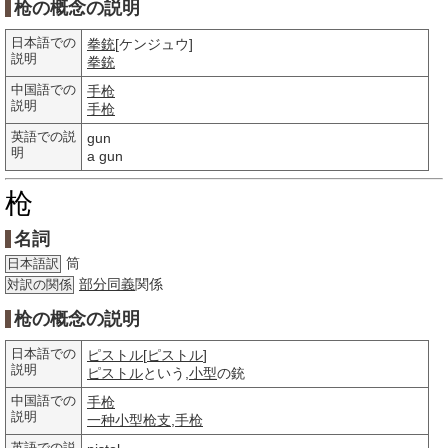
枪の概念の説明
日本語での
拳銃
[ケンジュウ]
説明
拳銃
中国語での
手枪
説明
手枪
英語での説
gun
明
a gun
枪
名詞
筒
日本語訳
部分
同義
関係
対訳の関係
枪の概念の説明
日本語での
ピストル
[
ピストル
]
説明
ピストル
という,
小型
の銃
中国語での
手枪
説明
一种
小型
枪支
,
手枪