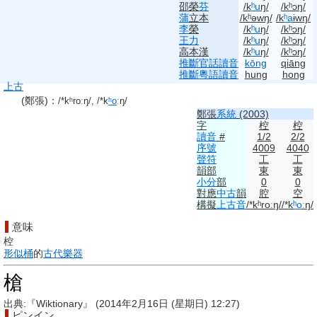
邵榮
芬
/k
ʰu
ŋ/
/kʰɔŋ/
蒲
立本
/kʰəwŋ/
/k
ʰa
ɨwŋ/
李
榮
/k
ʰu
ŋ/
/kʰɔŋ/
王力
/k
ʰu
ŋ/
/kʰɔŋ/
高本漢
/k
ʰu
ŋ/
/kʰɔŋ/
推斷
官話
讀音
kōng
qiāng
推斷
粵語
讀音
hung
hong
上古
(鄭張)
：
/*kʰroːŋ/, /*k
ʰo
ːŋ/
鄭張
系統
(2003)
字
椌
椌
讀音
#
1/2
2/2
序號
4009
4040
聲符
工
工
韻部
東
東
小分
部
0
0
對應
中古
韻
腔
空
構擬
上古音
/*kʰroːŋ/
/*k
ʰo
ːŋ/
意味
椌
形似
桶
的
古代
樂器
槍
出典:『Wiktionary』 (2014年2月16日 (星期日) 12:27)
ピンイン