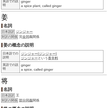
英語での説
ginger
明
a spice plant, called ginger
姜
名詞
ジンジャー
日本語訳
完
全同
義関係
対訳の関係
姜の概念の説明
日本語での
ジンジャー
[
ジンジャー
]
説明
ジンジャー
という
香辛料
英語での説
ginger
明
a spice, called ginger
将
名詞
王
日本語訳
部分
同義
関係
対訳の関係