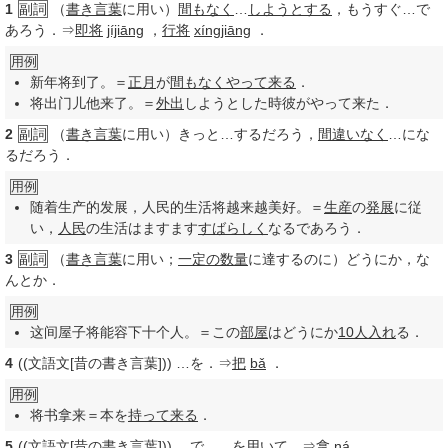
1
副詞
（
書き言葉
に用い）
間もなく
…
しようとする
，もうすぐ…で
あろう．⇒
即将
jíjiāng
，
行将
xíngjiāng
．
用例
新年将到了。＝
正月
が
間もなく
やって来る
．
将出门儿他来了。＝
外出
しようとした時彼がやって来た．
2
副詞
（
書き言葉
に用い）きっと…するだろう，
間違いなく
…にな
るだろう．
用例
随着生产的发展，人民的生活将越来越美好。＝
生産
の
発展
に従
い，
人民
の生活はますます
すばらしく
なるであろう．
3
副詞
（
書き言葉
に用い；
一定の
数量
に達するのに）どうにか，な
んとか．
用例
这间屋子将能容下十个人。＝この
部屋
はどうにか
10
人入れ
る．
4
((文語文[昔の書き言葉])) …を．⇒
把
bǎ
．
用例
将书拿来＝本を
持って来る
．
5
((文語文[昔の書き言葉])) …で，…を用いて．⇒
拿
ná
．