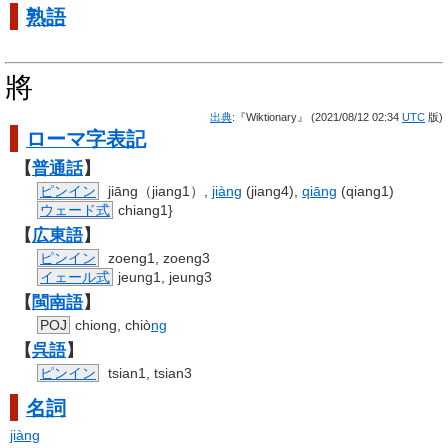
熟語
將
出典
:『Wiktionary』 (2021/08/12 02:34
UTC
版)
ローマ字
表記
【
普通話
】
ピンイン
jiāng（jiang1）,
jiàng
(jiang4),
qiāng
(qiang1)
ウェード式
chiang1}
【
広東語
】
ピンイン
zoeng1, zoeng3
イェール式
jeung1, jeung3
【
閩南語
】
POJ
chiong, chiò
ng
【
呉語
】
ピンイン
tsian1, tsian3
名詞
jiàng