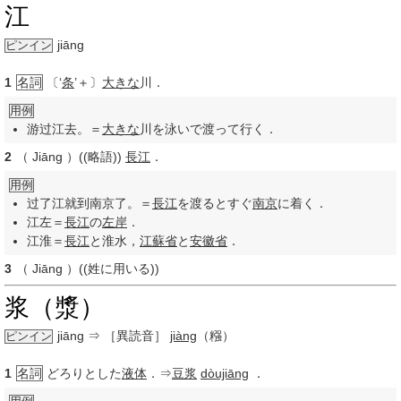
江
jiāng
ピンイン
1
名詞
〔‘
条
’＋〕
大きな
川．
用例
游过江去。＝
大きな
川を泳いで渡って行く．
2
（
Jiāng
）((略語))
長江
．
用例
过了江就到南京了。＝
長江
を渡るとすぐ
南京
に着く．
江左＝
長江
の
左岸
．
江淮＝
長江
と淮水，
江蘇省
と
安徽省
．
3
（
Jiāng
）((姓に用いる))
浆（漿）
jiāng
⇒ ［異読音］
jiàng
（糨）
ピンイン
1
名詞
どろりとした
液体
．⇒
豆浆
dòujiāng
．