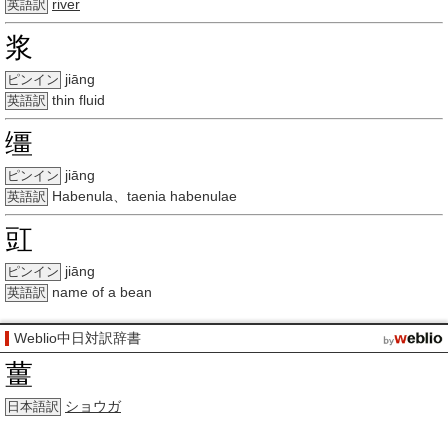
river
英語訳
浆
jiāng
ピンイン
thin fluid
英語訳
缰
jiāng
ピンイン
Habenula、taenia habenulae
英語訳
豇
jiāng
ピンイン
name of a bean
英語訳
Weblio中日対訳辞書
薑
ショウガ
日本語訳