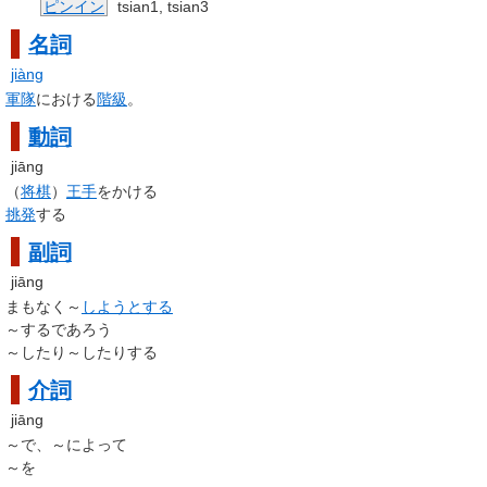
ピンイン
tsian1, tsian3
名詞
jiàng
軍隊
における
階級
。
動詞
jiāng
（
将棋
）
王手
をかける
挑発
する
副詞
jiāng
まもなく～
しようとする
～するであろう
～したり～したりする
介詞
jiāng
～で、～によって
～を