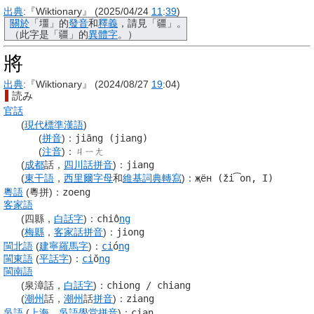
出典
:『Wiktionary』 (2025/04/24
11
:
39
)
關於
「
壃
」的
發音
和
釋義
，請見「
疆
」。
（此字是「
疆
」的
異體字
。）
將
出典
:『Wiktionary』 (2024/08/27
19
:04)
読み
官話
(
現代標準漢語
)
(
拼音
)
：
jiāng (jiang)
(
注音
)
：
ㄐㄧㄤ
(
成都
話，
四川話
拼音
)
：
jiang
(
東干語
，
西里爾字母
和
維基詞典
轉寫
)
：
җён (ži͡on, I)
粵語
(粵拼)
：
zoeng
客家語
(四縣，
白話字
)
：
chiô
ng
(
梅縣
，
客家話
拼音
)
：
jiong
閩北語
(
建寧
羅馬字
)
：
ci
ó
ng
閩東語
(
平話字
)
：
ci
ŏ
ng
閩南語
(泉漳話，
白話字
)
：
chiong / chiang
(
潮州
話，
潮州
話
拼音
)
：
ziang
吳語
(
上海
，
吳語
學堂
拼音
)
：
cian