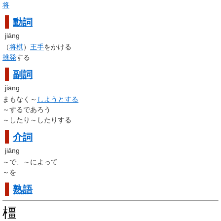
将
動詞
jiāng
（
将棋
）
王手
をかける
挑発
する
副詞
jiāng
まもなく～
しようとする
～するであろう
～したり～したりする
介詞
jiāng
～で、～によって
～を
熟語
橿