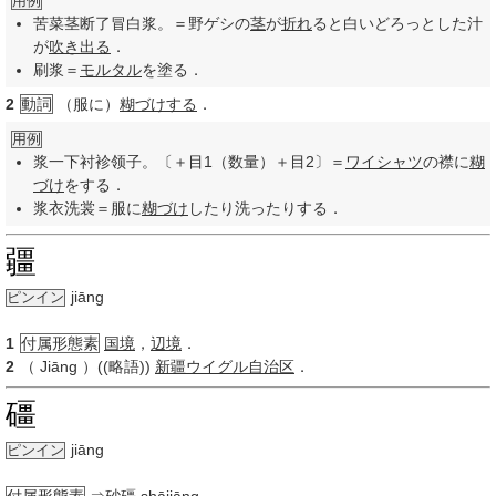
用例
苦菜茎断了冒白浆。＝野ゲシの
茎
が
折れ
ると白いどろっとした汁
が
吹き出る
．
刷浆＝
モルタル
を塗る．
2
動詞
（服に）
糊づけする
．
用例
浆一下衬袗领子。〔＋目1（数量）＋目2〕＝
ワイシャツ
の襟に
糊
づけ
をする．
浆衣洗裳＝服に
糊づけ
したり洗ったりする．
疆
jiāng
ピンイン
1
付属形態素
国境
，
辺境
．
2
（
Jiāng
）((略語))
新疆ウイグル自治区
．
礓
jiāng
ピンイン