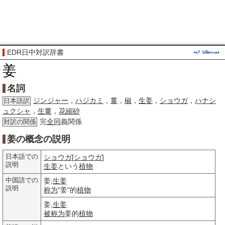
EDR日中対訳辞書
姜
名詞
ジンジャー
，
ハジカミ
，
薑
，
椒
，
生姜
，
ショウガ
，
ハナシ
日本語訳
ュクシャ
，
生薑
，
花縮砂
完
全同
義関係
対訳の関係
姜の概念の説明
日本語での
ショウガ
[
ショウガ
]
説明
生姜
という
植物
中国語での
姜;
生姜
説明
称为
"姜"的
植物
姜,
生姜
被称为
姜的
植物