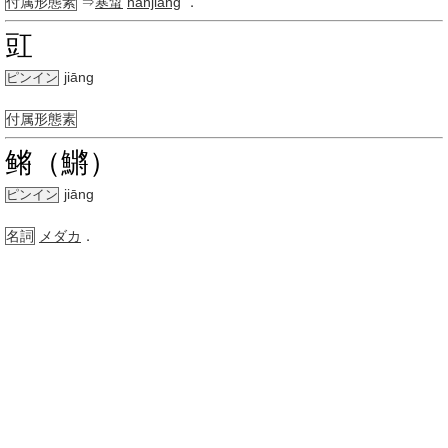
付属形態素
⇒
寒螀
hánjiāng
．
豇
jiāng
ピンイン
付属形態素
鳉（鱂）
jiāng
ピンイン
名詞
メダカ
．