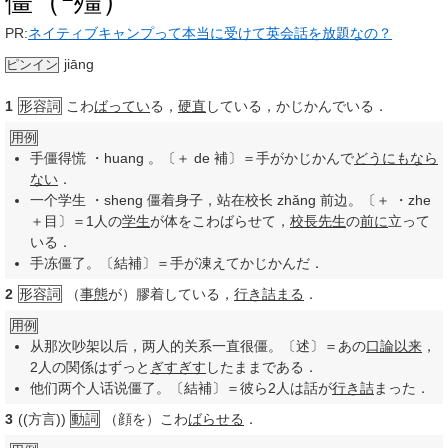
僵（
殭）
PR:
ネイティブキャンプって本当に受けて英会話を放題なの？
jiāng
ピンイン
1
形容詞
こわ
ばってい
る，
硬直
している，かじかんでいる．
用例
手僵得慌 ・huang 。〔＋ de 補〕＝手がかじかんで
どうにもなら
ない
．
一个学生 ・sheng 僵着身子，站在校长 zhǎng 前边。〔＋ ・zhe
＋目〕＝1人の
学生
が体をこわばらせて，
校長
先生
の
前に
立って
いる．
手冻僵了。〔結補〕＝手が凍えてかじかんだ．
2
形容詞
（
事態
が）膠着している，
行き詰まる
．
用例
从那次吵架以后，两人的关系一直很僵。〔述〕＝あの
口論
以来
，
2人の関係はずっと
ぎすぎす
したままである．
他们两个人话说僵了。〔結補〕＝彼ら2人は話が
行き詰
まった．
3
((方言))
動詞
（顔を）こわ
ばらせる
．