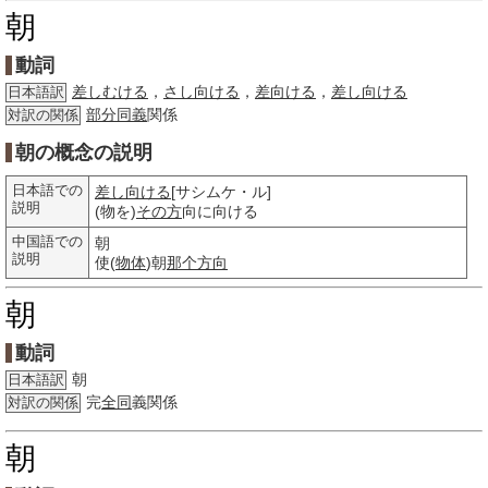
朝
動詞
差しむける
，
さし向ける
，
差向ける
，
差し向ける
日本語訳
部分
同義
関係
対訳の関係
朝の概念の説明
日本語での
差し向ける
[サシムケ・ル]
説明
(物を)
その方
向に向ける
中国語での
朝
説明
使(
物体
)朝
那个方向
朝
動詞
朝
日本語訳
完
全同
義関係
対訳の関係
朝