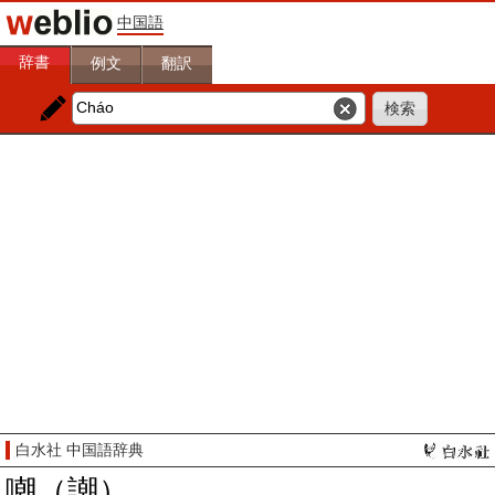
中国語
辞書
例文
翻訳
白水社 中国語辞典
嘲（謿）