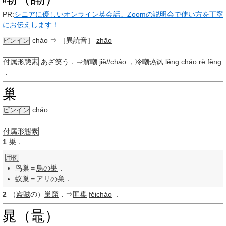
PR:
シニアに優しいオンライン英会話。Zoomの説明会で使い方を丁寧
にお伝えします！
cháo
⇒ ［異読音］
zhāo
ピンイン
付属形態素
あざ笑う
．⇒
解嘲
jiě
//ch
áo
，
冷嘲热讽
lěng cháo rè fěng
．
巢
cháo
ピンイン
付属形態素
1
巣．
用例
鸟巢＝
鳥の巣
．
蚁巢＝
アリ
の巣．
2
（
盗賊
の）
巣窟
．⇒
匪巢
fěicháo
．
晁（鼂）