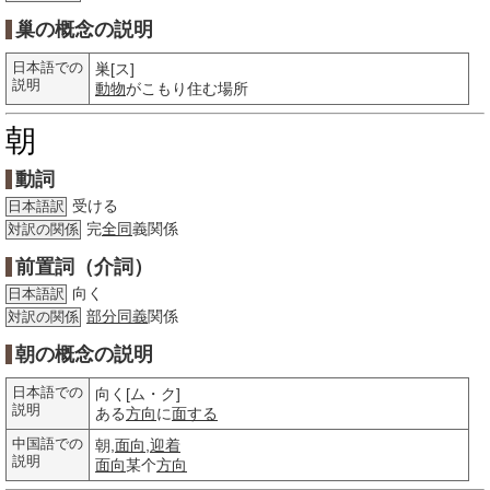
巢の概念の説明
日本語での
巣[ス]
説明
動物
がこもり住む場所
朝
動詞
受ける
日本語訳
完
全同
義関係
対訳の関係
前置詞（介詞）
向く
日本語訳
部分
同義
関係
対訳の関係
朝の概念の説明
日本語での
向く[ム・ク]
説明
ある
方向
に
面する
中国語での
朝,
面向
,
迎着
説明
面向
某个
方向