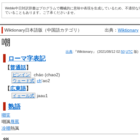
Weblio中日対訳辞書はプログラムで機械的に意味や表現を生成しているため、不適切
ていることもあります。ご了承くださいませ。
Wiktionary日本語版（中国語カテゴリ）
出典：
Wiktionary
嘲
出典
:『Wiktionary』 (2021/08/12 02:
50
UTC
版)
ローマ字
表記
【
普通話
】
ピンイン
cháo (chao2)
ウェード式
ch
'ao2
【
広東語
】
イェール式
jaau1
熟語
嘲笑
嘲諷
辱罵
冷嘲
熱諷