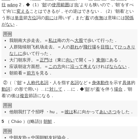
往
wǎng
2．◆（1）‘
朝
’の
使用
範囲
は‘
向
’よりも狭いので，‘朝’をすべ
て‘向’に
変える
ことはできるが，その逆はできない．（2）‘朝着’とい
う形は
単音
節
方位
詞の
前に
は用いず，また‘
着
’の
有無
は意味には
関係
がない
．
用例
我朝南大步走去。＝
私は
南の方へ
大股
で歩いて行った．
人群陆续朝飞机场走去。＝人の
群れ
が
飛行場
を
目指し
て
ひっきり
なしに
歩いて行った．
大门朝东开。＝
正門
は（東に
向い
て開く→）
東側
にある．
应该朝这方面想。＝
この方
向に
沿って
考え
なければ
ならない
．
朝前看＝
前方
を見る．
②
（〔‘
朝
’＋
人称代名詞
・人を指す
名詞
など＋
身体
動作
を示す
具体
的
動詞
〕の形で用い）…に
対して
，…に．◆‘
朝
’が‘
着
’を伴う
場合
，‘朝
着’の後は
複音
節語になる．
用例
他朝我打了个招呼 ・hu 。＝
彼は
私に向かって
あいさつ
をした．
5
（
Cháo
）((略語))
朝鮮
．
用例
中朝友协＝
中国
朝鮮
友好
協会
．