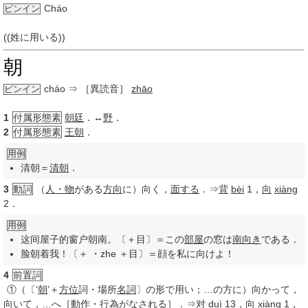
Cháo
ピンイン
((姓に用いる))
朝
cháo
⇒ ［異読音］
zhāo
ピンイン
1
付属形態素
朝廷
．↔
野
．
2
付属形態素
王朝
．
用例
清朝＝
清朝
．
3
動詞
（
人・物
がある
方向
に）向く，
面する
．⇒
背
bèi
1，
向
xiàng
2．
用例
这间屋子的窗户朝南。〔＋目〕＝この
部屋
の窓は
南向き
である．
脸朝着我！〔＋ ・zhe ＋目〕＝顔を私に向けよ！
4
前置詞
①
（〔‘
朝
’＋
方位
詞・場所
名詞
〕の形で用い；…の方に）向かって，
向い
て，…へ［
動作
・
行為
が
なされる
］．⇒
对
duì
13
，
向
xiàng
1，