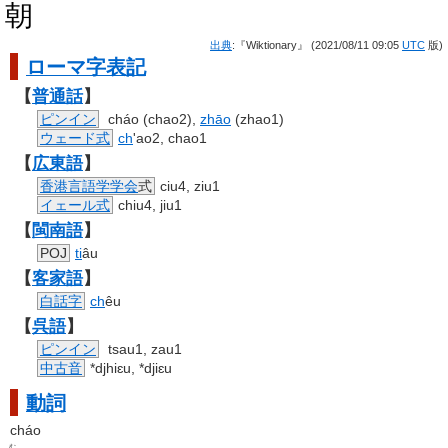
朝
出典
:『Wiktionary』 (2021/08/11 09:05
UTC
版)
ローマ字
表記
【
普通話
】
ピンイン
cháo (chao2),
zhāo
(zhao1)
ウェード式
ch
'ao2, chao1
【
広東語
】
香港
言語学
学会
式
ciu4, ziu1
イェール式
chiu4, jiu1
【
閩南語
】
POJ
ti
âu
【
客家語
】
白話字
ch
êu
【
呉語
】
ピンイン
tsau1, zau1
中古音
*djhiɛu, *djiɛu
動詞
cháo
む