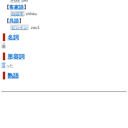
POJ
ti
âu
【
客家語
】
白話字
chhèu
【
呉語
】
ピンイン
zau1
名詞
しお
潮
形容詞
しめ
湿
った
熟語