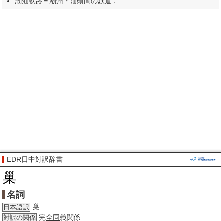
潮汕铁路＝
潮州
・汕頭間の
鉄道
．
EDR日中対訳辞書
巢
名詞
巣
日本語訳
完
全同
義関係
対訳の関係