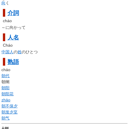
向
く
介詞
cháo
～に向かって
人名
Cháo
中国人
の
姓
のひとつ
熟語
cháo
朝代
朝纲
朝阳
朝阳花
zhāo
朝不保夕
朝发夕至
朝气