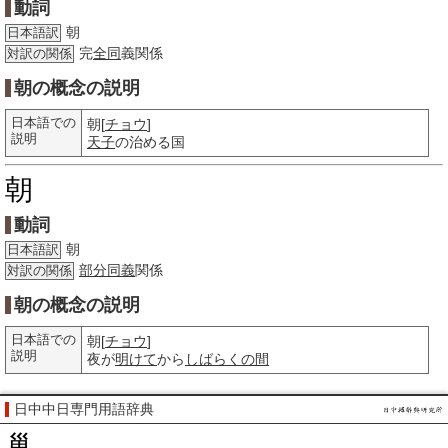
動詞
朝
日本語訳
完
全同
義関係
対訳の関係
朝の概念の説明
日本語での
朝[
チョウ
]
説明
天子
の治める国
朝
動詞
朝
日本語訳
部分
同義
関係
対訳の関係
朝の概念の説明
日本語での
朝[
チョウ
]
説明
夜が
明けて
から
しばらくの間
日中中日専門用語辞典
巢