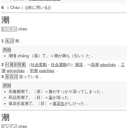
6
（
Cháo
）((姓に用いる))
潮
cháo
ピンイン
1
名詞
潮．
用例
潮涨 zhǎng （落）了。＝潮が満ち（引い）た．
2
付属形態素
（
社会変動
・
社会運動
の）
潮流
．⇒
高潮
gāocháo
，
工
潮
gōngcháo
，
学潮
xuécháo
．
3
形容詞
湿っている．
用例
衣服都潮了。〔述〕＝服がすっかり湿ってしまった．
药品受潮了。〔目〕＝
薬
が湿った．
落花生返潮了。〔目〕＝
落花生
がしけった．
潮
cháo
ピンイン