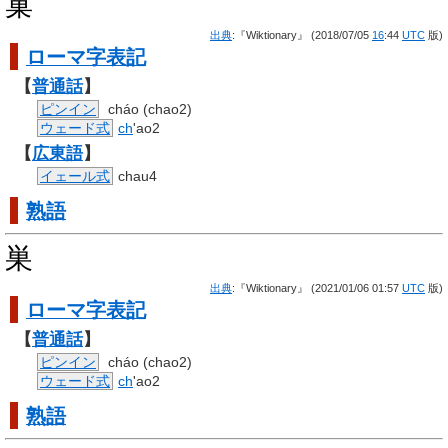
巢
出典
:『Wiktionary』 (2018/07/05
16
:44
UTC
版)
ローマ字
表記
【
普通話
】
ピンイン
cháo (chao2)
ウェード式
ch
'ao2
【
広東語
】
イェール式
chau4
熟語
巣
出典
:『Wiktionary』 (2021/01/06 01:57
UTC
版)
ローマ字
表記
【
普通話
】
ピンイン
cháo (chao2)
ウェード式
ch
'ao2
熟語