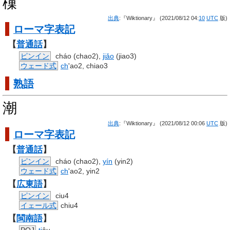
樔
出典
:『Wiktionary』 (2021/08/12 04:
10
UTC
版)
ローマ字
表記
【
普通話
】
ピンイン
cháo (chao2),
jiǎo
(jiao3)
ウェード式
ch
'ao2, chiao3
熟語
潮
出典
:『Wiktionary』 (2021/08/12 00:06
UTC
版)
ローマ字
表記
【
普通話
】
ピンイン
cháo (chao2),
yín
(yin2)
ウェード式
ch
'ao2, yin2
【
広東語
】
ピンイン
ciu4
イェール式
chiu4
【
閩南語
】