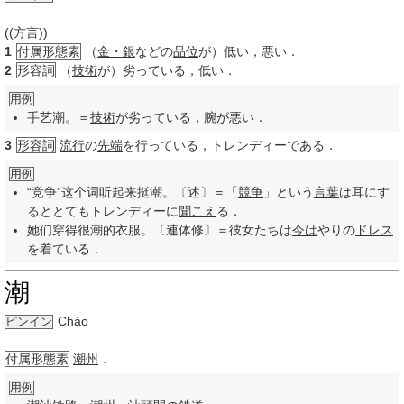
((方言))
1
付属形態素
（
金・銀
などの
品位
が）低い，悪い．
2
形容詞
（
技術
が）劣っている，低い．
用例
手艺潮。＝
技術
が劣っている，腕が悪い．
3
形容詞
流行
の
先端
を行っている，トレンディーである．
用例
“竞争”这个词听起来挺潮。〔述〕＝「
競争
」という
言葉
は耳にす
るととてもトレンディーに
聞こえ
る．
她们穿得很潮的衣服。〔連体修〕＝彼女たちは
今は
やりの
ドレス
を着ている．
潮
Cháo
ピンイン
付属形態素
潮州
．
用例