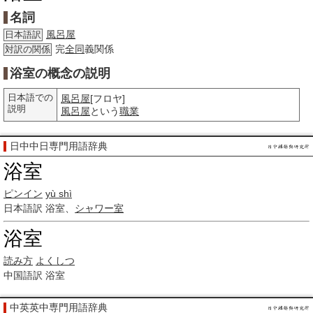
名詞
風呂屋
日本語訳
完
全同
義関係
対訳の関係
浴室の概念の説明
日本語での
風呂屋
[フロヤ]
説明
風呂屋
という
職業
日中中日専門用語辞典
浴室
ピンイン
yù shì
日本語訳
浴室、
シャワー室
浴室
読み方
よくしつ
中国語訳
浴室
中英英中専門用語辞典