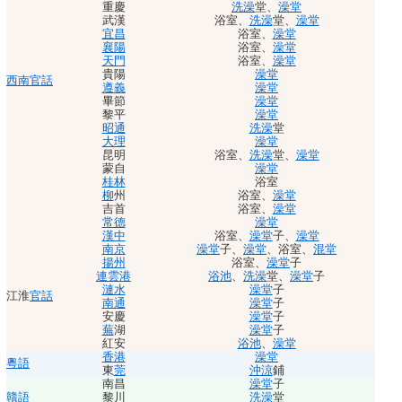
重慶
洗澡
堂
、
澡堂
武漢
浴室
、
洗澡
堂
、
澡堂
宜昌
浴室
、
澡堂
襄陽
浴室
、
澡堂
天門
浴室
、
澡堂
貴陽
澡堂
西南官話
遵義
澡堂
畢節
澡堂
黎平
澡堂
昭通
洗澡
堂
大理
澡堂
昆明
浴室
、
洗澡
堂
、
澡堂
蒙自
澡堂
桂林
浴室
柳
州
浴室
、
澡堂
吉首
浴室
、
澡堂
常德
澡堂
漢中
浴室
、
澡堂
子
、
澡堂
南京
澡堂
子
、
澡堂
、
浴室
、
混堂
揚州
浴室
、
澡堂
子
連雲港
浴池
、
洗澡
堂
、
澡堂
子
漣水
澡堂
子
江淮
官話
南通
澡堂
子
安慶
澡堂
子
蕪
湖
澡堂
子
紅安
浴池
、
澡堂
香港
澡堂
粵語
東
莞
沖涼
鋪
南昌
澡堂
子
贛語
黎川
洗澡
堂