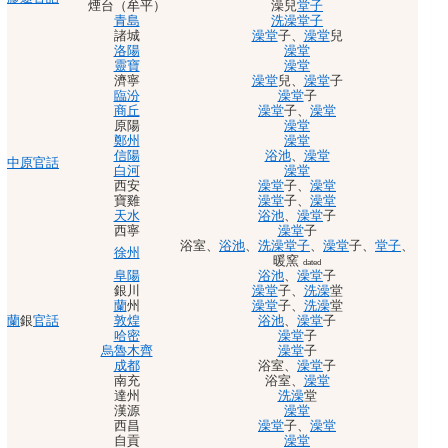
煙台（牟平）
澡兒
堂子
青島
洗澡
堂子
諸城
澡堂
子
、
澡堂
兒
洛陽
澡堂
靈寶
澡堂
濟寧
澡堂
兒
、
澡堂
子
臨汾
澡堂
子
商丘
澡堂
子
、
澡堂
原陽
澡堂
鄭州
澡堂
信陽
浴池
、
澡堂
中原官話
白河
澡堂
西安
澡堂
子
、
澡堂
寶雞
澡堂
子
、
澡堂
天水
浴池
、
澡堂
子
西寧
澡堂
子
浴室
、
浴池
、
洗澡
堂子
、
澡堂
子
、
堂子
、
徐州
暖窯
dated
阜陽
浴池
、
澡堂
子
銀川
澡堂
子
、
洗澡
堂
蘭
州
澡堂
子
、
洗澡
堂
蘭
銀
官話
敦煌
浴池
、
澡堂
子
哈密
澡堂
子
烏魯木齊
澡堂
子
成都
浴室
、
澡堂
子
南充
浴室
、
澡堂
達州
洗澡
堂
漢源
澡堂
西昌
澡堂
子
、
澡堂
自貢
澡堂