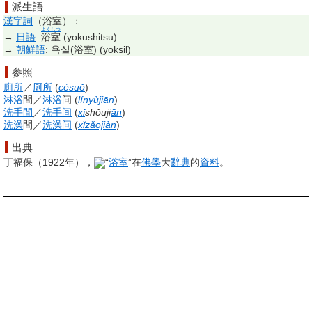
派生語
漢字詞
（
浴室
）：
よくしつ
→
日語
:
浴室
(
yokushitsu
)
→
朝鮮語
:
욕실(浴室)
(
yoksil
)
参照
廁所
／
厕所
(
cèsuǒ
)
淋浴
間
／
淋浴
间
(
línyù
jiān
)
洗手間
／
洗手间
(
xǐ
shǒuji
ān
)
洗澡
間
／
洗澡间
(
xǐzǎojiàn
)
出典
丁福保（1922年），
“
浴室
”在
佛學
大
辭典
的
資料
。