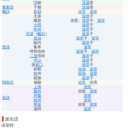
萍
鄉
洗澡
堂
客家語
于都
洗澡
堂
徽語
歙縣
浴堂
、
澡堂
太原
澡堂
子
陽原
浴室
、
澡堂
子
、
澡堂
大同
澡堂
子
忻州
澡堂
子
呂梁
（
離石
）
澡堂
子
長治
澡堂
子
、
澡堂
臨河
澡堂
子
晉語
集寧
澡堂
呼和浩特
澡堂
子
、
澡堂
二連
浩特
澡堂
子
平山
澡堂
子
張
家口
澡堂
子
邯鄲
浴池
、
澡堂
林
州
浴池
、
澡堂
綏德
澡堂
子
閩南語
揭陽
浴堂
、
浴房
上海
混堂
蘇州
浴室
、
混堂
丹陽
混堂
吳語
杭州
混堂
寧波
浴室
、
混堂
溫州
混堂
派生語
浴室秤