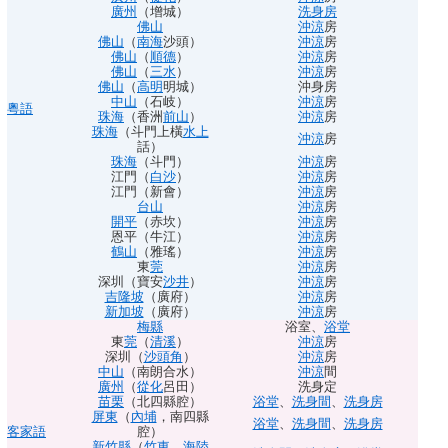
廣州
（增城）
洗身房
佛山
沖涼
房
佛山
（
南海
沙頭）
沖涼
房
佛山
（
順德
）
沖涼
房
佛山
（
三水
）
沖涼
房
佛山
（
高明
明城）
沖身房
中山
（石岐）
沖涼
房
粵語
珠海
（香洲
前山
）
沖涼
房
珠海
（斗門上橫
水上
沖涼
房
話）
珠海
（斗門）
沖涼
房
江門（
白沙
）
沖涼
房
江門（新會）
沖涼
房
台山
沖涼
房
開平
（赤坎）
沖涼
房
恩平（牛江）
沖涼
房
鶴山
（雅瑤）
沖涼
房
東
莞
沖涼
房
深圳（寶安
沙井
）
沖涼
房
吉隆坡
（廣府）
沖涼
房
新加坡
（廣府）
沖涼
房
梅縣
浴室
、
浴堂
東
莞
（
清溪
）
沖涼
房
深圳（
沙頭角
）
沖涼
房
中山
（南朗合水）
沖涼
間
廣州
（
從化
呂田）
洗身定
苗栗
（北四縣腔）
浴堂
、
洗身間
、
洗身房
屏東
（
內埔
，南四縣
浴堂
、
洗身間
、
洗身房
客家語
腔）
新竹縣
（
竹東
，
海陸