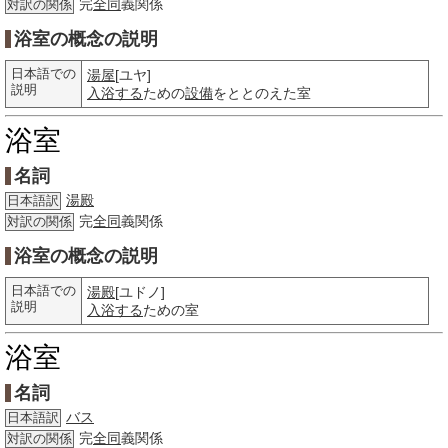
完
全同
義関係
対訳の関係
浴室の概念の説明
日本語での
湯屋
[ユヤ]
説明
入浴する
ための
設備
をととのえた室
浴室
名詞
湯殿
日本語訳
完
全同
義関係
対訳の関係
浴室の概念の説明
日本語での
湯殿
[ユドノ]
説明
入浴する
ための室
浴室
名詞
バス
日本語訳
完
全同
義関係
対訳の関係