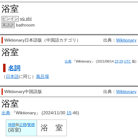
浴室
yù shì
ピンイン
bathroom
英語訳
Wiktionary日本語版（中国語カテゴリ）
出典：
Wiktionary
浴室
出典
:『Wiktionary』 (2021/08/14
23
:
29
UTC
版)
名詞
（
日本語
に同じ）
風呂場
Wiktionary中国語版
出典：
Wiktionary
浴室
出典
:『Wiktionary』 (2024/11/30
15
:46)
簡體
與
正體
/
繁體
浴
室
(
浴室
)