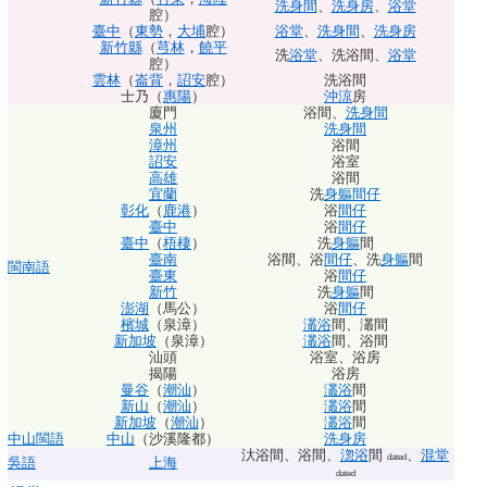
洗身間
、
洗身房
、
浴堂
腔）
臺中
（
東勢
，
大埔
腔）
浴堂
、
洗身間
、
洗身房
新竹縣
（
芎林
，
饒平
洗
浴堂
、
洗浴間
、
浴堂
腔）
雲
林
（
崙背
，
詔安
腔）
洗浴間
士乃（
惠陽
）
沖涼
房
廈門
浴間
、
洗身間
泉州
洗身間
漳州
浴間
詔安
浴室
高雄
浴間
宜蘭
洗
身軀
間仔
彰化
（
鹿港
）
浴
間仔
臺中
浴
間仔
臺中
（
梧棲
）
洗
身軀
間
臺南
浴間
、
浴
間仔
、
洗
身軀
間
閩南語
臺東
浴
間仔
新竹
洗
身軀
間
澎湖
（馬公）
浴
間仔
檳城
（泉漳）
灇浴
間
、
灇間
新加坡
（泉漳）
灇浴
間
、
浴間
汕頭
浴室
、
浴房
揭陽
浴房
曼谷
（
潮汕
）
灇浴
間
新山
（
潮汕
）
灇浴
間
新加坡
（
潮汕
）
灇浴
間
中山
閩語
中山
（沙溪隆都）
洗身房
汏浴間
、
浴間
、
淴浴
間
、
混堂
dated
吳語
上海
dated