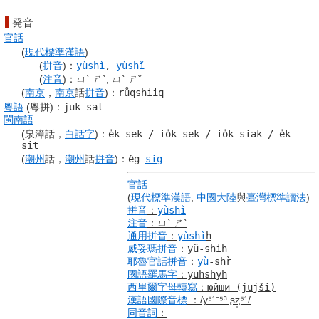
発音
官話
(
現代標準漢語
)
(
拼音
)
：
yùshì
,
yùshǐ
(
注音
)
：
ㄩˋ ㄕˋ, ㄩˋ ㄕˇ
(
南京
，
南京
話
拼音
)
：
růqshiiq
粵語
(粵拼)
：
juk sat
閩南語
(泉漳話，
白話字
)
：
e̍k-sek
/
io̍k-sek
/
io̍k-siak
/
e̍k-
sit
(
潮州
話，
潮州
話
拼音
)
：
êg
sig
官話
(
現代標準漢語
,
中國大陸
與
臺灣
標準
讀法
)
拼音
：
yùshì
注音
：
ㄩˋ ㄕˋ
通用拼音
：
yùshì
h
威妥瑪拼音
：
yü-shih
耶魯
官話
拼音
：
yù
-shr̀
國語羅馬字
：
yuhshyh
西里爾字母
轉寫
：
юйши
(jujši)
漢語
國際音標
：
/y⁵¹⁻⁵³ ʂʐ̩⁵¹/
同音詞
：