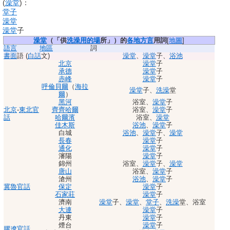
(
澡堂
)
：
堂子
澡堂
澡堂
子
澡堂
（「供
洗澡用
的場
所」）的
各地
方言
用詞
[
地圖
]
語言
地區
詞
書面
語
(
白話
文)
澡堂
、
澡堂
子
、
浴池
北京
澡堂
子
承德
澡堂
子
赤峰
澡堂
子
呼倫貝爾
（
海拉
澡堂
子
、
洗澡
堂
爾
）
黑河
浴室
、
澡堂
子
北京
-
東北官
齊齊哈爾
浴室
、
澡堂
子
話
哈爾濱
浴室
、
澡堂
佳木斯
浴池
、
澡堂
子
白城
浴池
、
澡堂
子
、
澡堂
長春
澡堂
子
通化
澡堂
子
瀋陽
澡堂
子
錦州
浴室
、
澡堂
子
、
澡堂
唐山
浴室
、
澡堂
子
滄州
浴池
、
澡堂
子
冀魯官話
保定
澡堂
子
石家莊
澡堂
子
濟南
澡堂
子
、
澡堂
、
堂子
、
洗澡
堂
、
浴室
大連
澡堂
子
丹東
澡堂
子
煙台
澡堂
子
膠遼官話