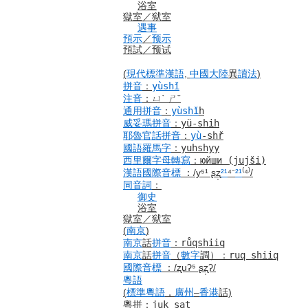
浴室
獄室
／
狱室
遇事
預示
／
预示
預試
／
预试
(
現代標準漢語
,
中國大陸
異
讀法
)
拼音
：
yùshǐ
注音
：
ㄩˋ ㄕˇ
通用拼音
：
yùshǐ
h
威妥瑪拼音
：
yü-shih
耶魯
官話
拼音
：
yù
-shř
國語羅馬字
：
yuhshyy
西里爾字母
轉寫
：
юйши
(jujši)
漢語
國際音標
：
/y⁵¹ ʂʐ̩
²¹
⁴⁻
²¹
⁽⁴⁾/
同音詞
：
御史
浴室
獄室
／
狱室
(
南京
)
南京
話
拼音
：
růqshiiq
南京
話
拼音
（
數字
調）
：
ruq shiiq
國際音標
：
/ʐuʔ⁵ ʂʐ̩ʔ/
粵語
(
標準
粵語
，
廣州
–
香港
話)
粵拼
：
juk sat