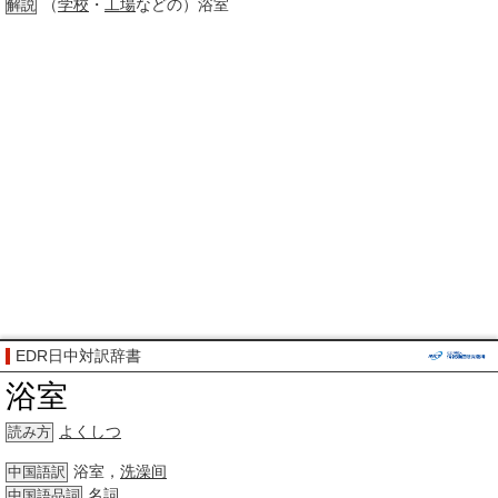
（
学校
・
工場
などの）浴室
解説
EDR日中対訳辞書
浴室
よくしつ
読み方
浴室，
洗澡间
中国語訳
名詞
中国語品詞