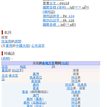
普實
台文
：
egsid
國際音標
(
漳州
)
：
/iɪk̚
¹²
¹⁻
²¹
sit̚³²/
(
潮州
話)
潮州
話
拼音
：
êg
sig
模仿
白話字
：
e̍k sik
國際音標
：
/ek̚⁴⁻² sik̚²/
名詞
浴室
洗澡用
的
房間
(
主
要用
於
中國大陸
)
公共澡堂
同義語
(
房間
)
：
浴室
的
各地
方言
用詞
[
地圖
]
語言
地區
詞
書面
語
(
白話
文)
浴室
臺灣
浴室
北京
-
東北官
馬來西亞
沖涼
房
話
新加坡
沖涼
房
廣州
沖涼
房
、
洗身房
香港
沖涼
房
、
浴室
香港
（錦田圍頭話）
洗身房
澳門
浴室
廣州
（
番禺
）
沖涼
房
廣州
（
花都
花山
）
沖涼
房
廣州
（
從化
）
沖涼
房