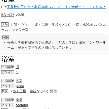
PR:
不登校の子に合う家庭教師って、どこまでサポートしてくれる？
yùshì
ピンイン
名詞
〔‘
间
・
个
’＋〕（
多く
工場
・
学校
などの）浴室，
風呂場
，
バスル
ーム
，
シャワー室
．
用例
每所大学都有浴室供学生洗澡。＝どの
大学
にも浴室（シャワール
ーム）があって
学生
の
入浴
に供している．
浴室
湢
中国語訳
bì
ピンイン
浴室
中国語訳
yùshì
ピンイン
（
多く
工場
・
学校
などの）浴室
解説
澡堂
中国語訳
zǎotáng
ピンイン