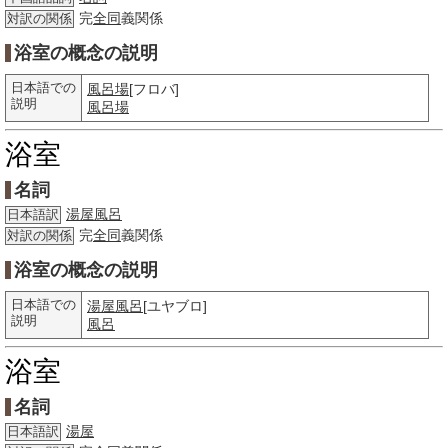
完
全同
義関係
対訳の関係
浴室の概念の説明
日本語での
風呂場
[フロバ]
説明
風呂場
浴室
名詞
湯屋風呂
日本語訳
完
全同
義関係
対訳の関係
浴室の概念の説明
日本語での
湯屋風呂
[ユヤブロ]
説明
風呂
浴室
名詞
湯屋
日本語訳