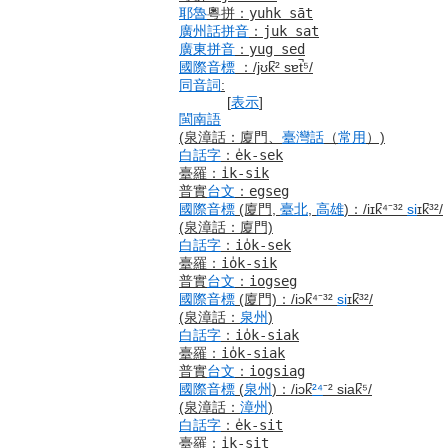
耶魯
粵拼
：
yuhk s
ā
t
廣州話
拼音
：
juk sat
廣東
拼音
：
yug sed
國際音標
：
/jʊk̚² sɐt̚⁵/
同音詞
:
[
表示
]
閩南語
(泉漳話：廈門、
臺灣話
（
常用
）)
白話字
：
e̍k-sek
臺羅
：
i̍k-sik
普實
台文
：
egseg
國際音標
(廈門,
臺北
,
高雄
)
：
/iɪk̚⁴⁻³²
si
ɪk̚³²/
(泉漳話：廈門)
白話字
：
io̍k-sek
臺羅
：
io̍k-sik
普實
台文
：
iogseg
國際音標
(廈門)
：
/iɔk̚⁴⁻³²
si
ɪk̚³²/
(泉漳話：
泉州
)
白話字
：
io̍k-siak
臺羅
：
io̍k-siak
普實
台文
：
iogsiag
國際音標
(
泉州
)
：
/iɔk̚
²⁴
⁻² siak̚⁵/
(泉漳話：
漳州
)
白話字
：
e̍k-sit
臺羅
：
i̍k-sit