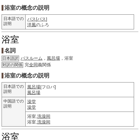
浴室の概念の説明
日本語での
バス
[
バス
]
説明
洋風
のふろ
浴室
名詞
バスルーム
，
風呂場
，浴室
日本語訳
完
全同
義関係
対訳の関係
浴室の概念の説明
日本語での
風呂場
[フロバ]
説明
風呂場
中国語での
澡堂
説明
澡堂
浴室,
洗澡间
浴室,
洗澡间
浴室